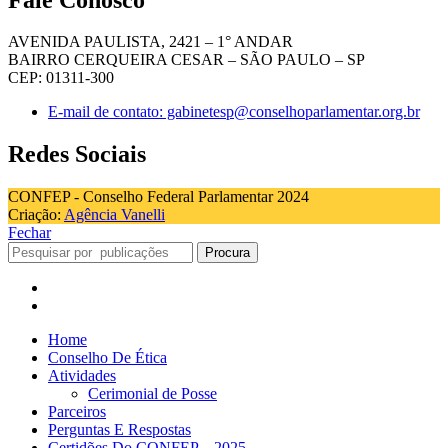
AVENIDA PAULISTA, 2421 – 1° ANDAR
BAIRRO CERQUEIRA CESAR – SÃO PAULO – SP
CEP: 01311-300
E-mail de contato: gabinetesp@conselhoparlamentar.org.br
Redes Sociais
CONFEP - Conselho Federal Parlamentar 2024
Criação:
Agência Vanelli
Fechar
Procura
Home
Conselho De Ética
Atividades
Cerimonial de Posse
Parceiros
Perguntas E Respostas
Certidões Do CONFEP – 2025