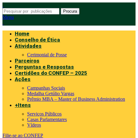
Procura
Menu
Home
Conselho de Ética
Atividades
Cerimonial de Posse
Parceiros
Perguntas e Respostas
Certidões do CONFEP – 2025
Ações
Campanhas Sociais
Medalha Getúlio Vargas
Prêmio MBA – Master of Business Administration
+Itens
Serviços Públicos
Casas Parlamentares
Vídeos
Filie-se ao CONFEP