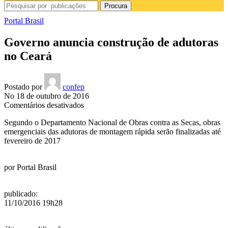
Procura
Portal Brasil
Governo anuncia construção de adutoras
no Ceará
Postado por
confep
No 18 de outubro de 2016
em
Comentários desativados
Governo
Segundo o Departamento Nacional de Obras contra as Secas, obras
anuncia
emergenciais das adutoras de montagem rápida serão finalizadas até
construção
fevereiro de 2017
de
adutoras
no
por
Portal Brasil
Ceará
publicado
:
11/10/2016 19h28