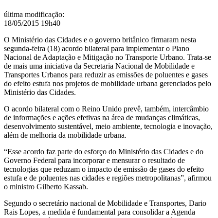
de
mobilidade
última modificação
:
urbana
18/05/2015 19h40
no
País
O Ministério das Cidades e o governo britânico firmaram nesta
segunda-feira (18) acordo bilateral para implementar o Plano
Nacional de Adaptação e Mitigação no Transporte Urbano. Trata-se
de mais uma iniciativa da Secretaria Nacional de Mobilidade e
Transportes Urbanos para reduzir as emissões de poluentes e gases
do efeito estufa nos projetos de mobilidade urbana gerenciados pelo
Ministério das Cidades.
O acordo bilateral com o Reino Unido prevê, também, intercâmbio
de informações e ações efetivas na área de mudanças climáticas,
desenvolvimento sustentável, meio ambiente, tecnologia e inovação,
além de melhoria da mobilidade urbana.
“Esse acordo faz parte do esforço do Ministério das Cidades e do
Governo Federal para incorporar e mensurar o resultado de
tecnologias que reduzam o impacto de emissão de gases do efeito
estufa e de poluentes nas cidades e regiões metropolitanas”, afirmou
o ministro Gilberto Kassab.
Segundo o secretário nacional de Mobilidade e Transportes, Dario
Rais Lopes, a medida é fundamental para consolidar a Agenda