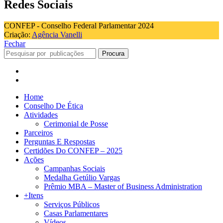
Redes Sociais
CONFEP - Conselho Federal Parlamentar 2024
Criação:
Agência Vanelli
Fechar
Procura
Home
Conselho De Ética
Atividades
Cerimonial de Posse
Parceiros
Perguntas E Respostas
Certidões Do CONFEP – 2025
Ações
Campanhas Sociais
Medalha Getúlio Vargas
Prêmio MBA – Master of Business Administration
+Itens
Serviços Públicos
Casas Parlamentares
Vídeos