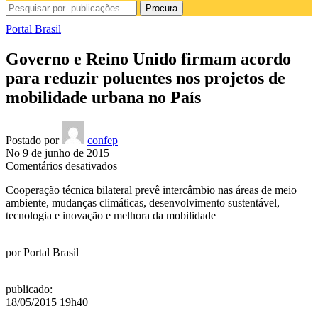
Procura
Portal Brasil
Governo e Reino Unido firmam acordo
para reduzir poluentes nos projetos de
mobilidade urbana no País
Postado por
confep
No 9 de junho de 2015
em
Comentários desativados
Governo
Cooperação técnica bilateral prevê intercâmbio nas áreas de meio
e
ambiente, mudanças climáticas, desenvolvimento sustentável,
Reino
tecnologia e inovação e melhora da mobilidade
Unido
firmam
acordo
por
Portal Brasil
para
reduzir
poluentes
publicado
:
nos
18/05/2015 19h40
projetos