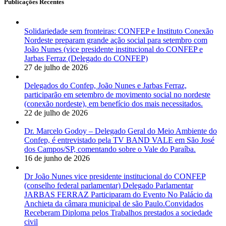
Publicações Recentes
Solidariedade sem fronteiras: CONFEP e Instituto Conexão
Nordeste preparam grande ação social para setembro com
João Nunes (vice presidente institucional do CONFEP e
Jarbas Ferraz (Delegado do CONFEP)
27 de julho de 2026
Delegados do Confep, João Nunes e Jarbas Ferraz,
participarão em setembro de movimento social no nordeste
(conexão nordeste), em benefício dos mais necessitados.
22 de julho de 2026
Dr. Marcelo Godoy – Delegado Geral do Meio Ambiente do
Confep, é entrevistado pela TV BAND VALE em São José
dos Campos/SP, comentando sobre o Vale do Paraíba.
16 de junho de 2026
Dr João Nunes vice presidente institucional do CONFEP
(conselho federal parlamentar) Delegado Parlamentar
JARBAS FERRAZ Participaram do Evento No Palácio da
Anchieta da câmara municipal de são Paulo.Convidados
Receberam Diploma pelos Trabalhos prestados a sociedade
civil