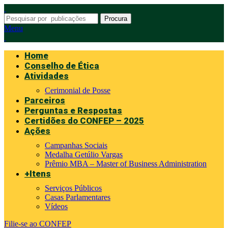
Procura
Menu
Home
Conselho de Ética
Atividades
Cerimonial de Posse
Parceiros
Perguntas e Respostas
Certidões do CONFEP – 2025
Ações
Campanhas Sociais
Medalha Getúlio Vargas
Prêmio MBA – Master of Business Administration
+Itens
Serviços Públicos
Casas Parlamentares
Vídeos
Filie-se ao CONFEP