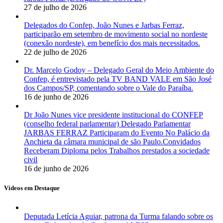
27 de julho de 2026
Delegados do Confep, João Nunes e Jarbas Ferraz,
participarão em setembro de movimento social no nordeste
(conexão nordeste), em benefício dos mais necessitados.
22 de julho de 2026
Dr. Marcelo Godoy – Delegado Geral do Meio Ambiente do
Confep, é entrevistado pela TV BAND VALE em São José
dos Campos/SP, comentando sobre o Vale do Paraíba.
16 de junho de 2026
Dr João Nunes vice presidente institucional do CONFEP
(conselho federal parlamentar) Delegado Parlamentar
JARBAS FERRAZ Participaram do Evento No Palácio da
Anchieta da câmara municipal de são Paulo.Convidados
Receberam Diploma pelos Trabalhos prestados a sociedade
civil
16 de junho de 2026
Vídeos em Destaque
Deputada Letícia Aguiar, patrona da Turma falando sobre os