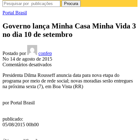
Procura
Portal Brasil
Governo lança Minha Casa Minha Vida 3
no dia 10 de setembro
Postado por
confep
No 14 de agosto de 2015
em
Comentários desativados
Governo
Presidenta Dilma Rousseff anuncia data para nova etapa do
lança
programa por meio de rede social; novas moradias serão entregues
Minha
na próxima sexta (7), em Boa Vista (RR)
Casa
Minha
Vida
por
Portal Brasil
3
no
dia
publicado
:
10
05/08/2015 00h00
de
setembro