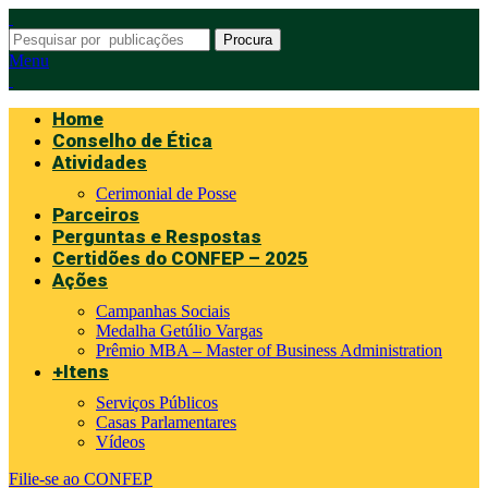
Procura
Menu
Home
Conselho de Ética
Atividades
Cerimonial de Posse
Parceiros
Perguntas e Respostas
Certidões do CONFEP – 2025
Ações
Campanhas Sociais
Medalha Getúlio Vargas
Prêmio MBA – Master of Business Administration
+Itens
Serviços Públicos
Casas Parlamentares
Vídeos
Filie-se ao CONFEP