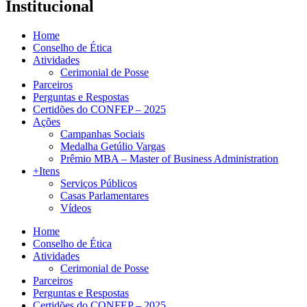
Institucional
Home
Conselho de Ética
Atividades
Cerimonial de Posse
Parceiros
Perguntas e Respostas
Certidões do CONFEP – 2025
Ações
Campanhas Sociais
Medalha Getúlio Vargas
Prêmio MBA – Master of Business Administration
+Itens
Serviços Públicos
Casas Parlamentares
Vídeos
Home
Conselho de Ética
Atividades
Cerimonial de Posse
Parceiros
Perguntas e Respostas
Certidões do CONFEP – 2025