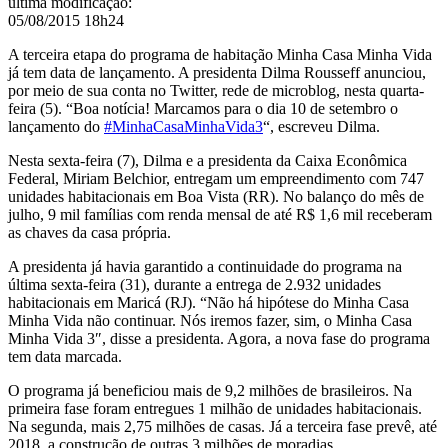
última modificação
:
05/08/2015 18h24
A terceira etapa do programa de habitação Minha Casa Minha Vida
já tem data de lançamento. A presidenta Dilma Rousseff anunciou,
por meio de sua conta no Twitter, rede de microblog, nesta quarta-
feira (5). “
Boa notícia! Marcamos para o dia 10 de setembro o
lançamento do
#
MinhaCasaMinhaVida3
“, escreveu Dilma.
Nesta sexta-feira (7), Dilma e a presidenta da Caixa Econômica
Federal, Miriam Belchior, entregam um empreendimento com 747
unidades habitacionais em Boa Vista (RR). No balanço do mês de
julho, 9 mil famílias com renda mensal de até R$ 1,6 mil receberam
as chaves da casa própria.
A presidenta já havia garantido a continuidade do programa na
última sexta-feira (31), durante a entrega de 2.932 unidades
habitacionais em Maricá (RJ). “Não há hipótese do Minha Casa
Minha Vida não continuar. Nós iremos fazer, sim, o Minha Casa
Minha Vida 3″, disse a presidenta. Agora, a nova fase do programa
tem data marcada.
O programa já beneficiou mais de 9,2 milhões de brasileiros. N
a
primeira fase foram entregues 1 milhão de unidades habitacionais.
Na segunda, mais 2,75 milhões de casas. Já a terceira fase prevê, até
2018, a construção de outras 3 milhões de moradias.