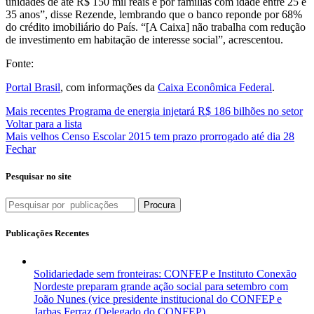
unidades de até R$ 150 mil reais e por famílias com idade entre 25 e
35 anos”, disse Rezende, lembrando que o banco reponde por 68%
do crédito imobiliário do País. “[A Caixa] não trabalha com redução
de investimento em habitação de interesse social”, acrescentou.
Fonte:
Portal Brasil
,
com informações da
Caixa Econômica Federal
.
Mais recentes
Programa de energia injetará R$ 186 bilhões no setor
Voltar para a lista
Mais velhos
Censo Escolar 2015 tem prazo prorrogado até dia 28
Fechar
Pesquisar no site
Procura
Publicações Recentes
Solidariedade sem fronteiras: CONFEP e Instituto Conexão
Nordeste preparam grande ação social para setembro com
João Nunes (vice presidente institucional do CONFEP e
Jarbas Ferraz (Delegado do CONFEP)