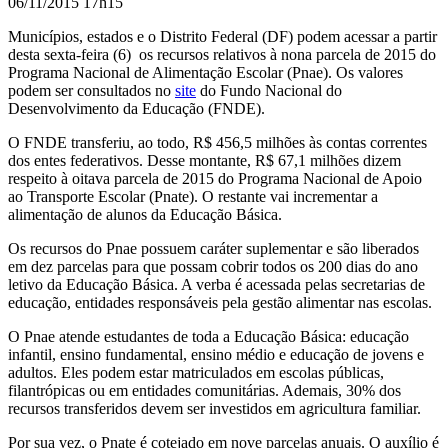
06/11/2015 17h15
Municípios, estados e o Distrito Federal (DF) podem acessar a
partir
desta sexta-feira (6)
os recursos relativos à nona parcela de 2015 do
Programa Nacional de Alimentação Escolar (Pnae). Os valores
podem ser consultados no
site
do Fundo Nacional do
Desenvolvimento da Educação (FNDE).
O FNDE transferiu, ao todo, R$ 456,5 milhões às contas correntes
dos entes federativos. Desse montante, R$ 67,1 milhões dizem
respeito à oitava parcela de 2015 do Programa Nacional de Apoio
ao Transporte Escolar (Pnate). O restante vai incrementar a
alimentação de alunos da Educação Básica.
Os recursos do Pnae possuem caráter suplementar e são liberados
em dez parcelas para que possam cobrir todos os 200 dias do ano
letivo da Educação Básica. A verba é acessada pelas secretarias de
educação, entidades responsáveis pela gestão alimentar nas escolas.
O Pnae atende estudantes de toda a Educação Básica: educação
infantil, ensino fundamental, ensino médio e educação de jovens e
adultos. Eles podem estar matriculados em escolas públicas,
filantrópicas ou em entidades comunitárias. Ademais, 30% dos
recursos transferidos devem ser investidos em agricultura familiar.
Por sua vez, o Pnate é cotejado em nove parcelas anuais. O auxílio é