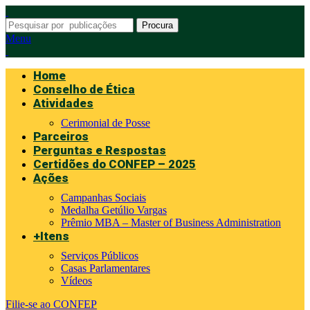
Procura
Menu
Home
Conselho de Ética
Atividades
Cerimonial de Posse
Parceiros
Perguntas e Respostas
Certidões do CONFEP – 2025
Ações
Campanhas Sociais
Medalha Getúlio Vargas
Prêmio MBA – Master of Business Administration
+Itens
Serviços Públicos
Casas Parlamentares
Vídeos
Filie-se ao CONFEP