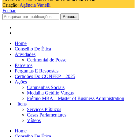
Criação:
Agência Vanelli
Fechar
Procura
Home
Conselho De Ética
Atividades
Cerimonial de Posse
Parceiros
Perguntas E Respostas
Certidões Do CONFEP – 2025
Ações
Campanhas Sociais
Medalha Getúlio Vargas
Prêmio MBA – Master of Business Administration
+Itens
Serviços Públicos
Casas Parlamentares
Vídeos
Home
Conselho De Ética