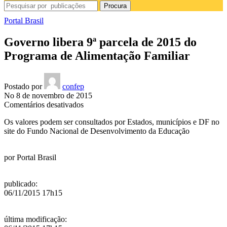
Procura
Portal Brasil
Governo libera 9ª parcela de 2015 do
Programa de Alimentação Familiar
Postado por
confep
No 8 de novembro de 2015
em
Comentários desativados
Governo
Os valores podem ser consultados por Estados, municípios e DF no
libera
site do Fundo Nacional de Desenvolvimento da Educação
9ª
parcela
de
por
Portal Brasil
2015
do
Programa
publicado
:
de
06/11/2015 17h15
Alimentação
Familiar
última modificação
: