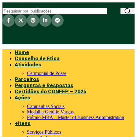
Home
Conselho de Ética
Atividades
Cerimonial de Posse
Parceiros
Perguntas e Respostas
Certidões do CONFEP – 2025
Ações
Campanhas Sociais
Medalha Getúlio Vargas
Prêmio MBA – Master of Business Administration
+Itens
Serviços Públicos