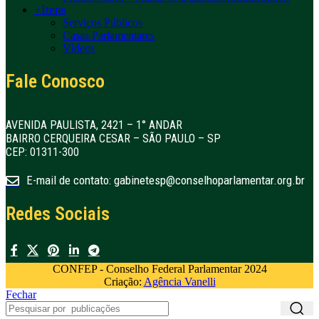
+Itens
Serviços Públicos
Casas Parlamentares
Vídeos
Fale Conosco
AVENIDA PAULISTA, 2421 – 1° ANDAR
BAIRRO CERQUEIRA CESAR – SÃO PAULO – SP
CEP: 01311-300
E-mail de contato: gabinetesp@conselhoparlamentar.org.br
Redes Sociais
CONFEP - Conselho Federal Parlamentar 2024
Criação:
Agência Vanelli
Fechar