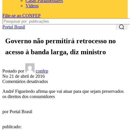
Casas Parlamentares
Vídeos
Filie-se ao CONFEP
Portal Brasil
Governo não permitirá retrocesso no
acesso à banda larga, diz ministro
Postado por
confep
No 21 de abril de 2016
em
Comentários desativados
Governo
André Figueiredo afirma que vai atuar para que sejam preservados
não
os direitos dos consumidores
permitirá
retrocesso
no
por
Portal Brasil
acesso
à
banda
publicado
:
larga,