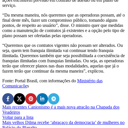
ações encontrem previsão em contrato de adesão ou em plano de
serviço.
“Da mesma maneira, nós queremos que as operadoras possam, até o
final deste mês, fazer um compromisso público, tomando alguns
pontos, de respeito ao usuário”, disse. O ministro quer que medidas
como a manutenção de contratos já existentes e a opção pelo tipo de
plano possam ser ofertadas pelas operadoras.
“Queremos que os contratos vigentes não possam ser alterados. Ou
seja, quem tem franquia ilimitada vai continuar tendo franquia
ilimitada. Queremos também que seja possibilitada a coexistência de
franquias ilimitadas com franquias limitadas. Ou seja, as operadoras
terão que oferecer planos nas duas modalidades, aquelas que já o
fazem terão que continuar da mesma maneira”, explicou.
Fonte: Portal Brasil, com informações do
Ministério das
Comunicaçõe
s
Mais recentes
Canionismo é a mais nova atração na Chapada dos
Veadeiros
Voltar para a lista
Mais velhos
Dilma recebe ‘abraçaço da democracia’ de mulheres no
Palácio do Planalto