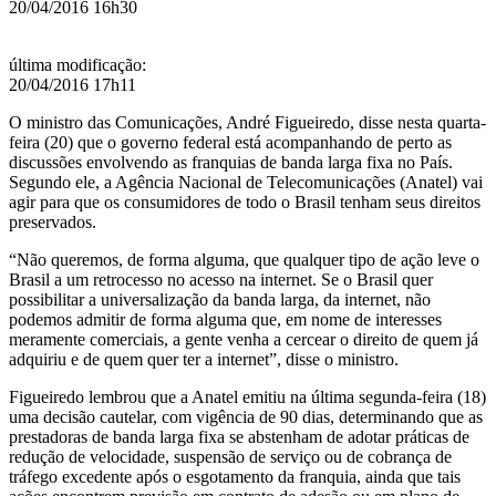
20/04/2016 16h30
diz
ministro
última modificação
:
20/04/2016 17h11
O ministro das Comunicações, André Figueiredo, disse nesta quarta-
feira (20) que o governo federal está acompanhando de perto as
discussões envolvendo as franquias de banda larga fixa no País.
Segundo ele, a Agência Nacional de Telecomunicações (Anatel) vai
agir para que os consumidores de todo o Brasil tenham seus direitos
preservados.
“Não queremos, de forma alguma, que qualquer tipo de ação leve o
Brasil a um retrocesso no acesso na internet. Se o Brasil quer
possibilitar a universalização da banda larga, da internet, não
podemos admitir de forma alguma que, em nome de interesses
meramente comerciais, a gente venha a cercear o direito de quem já
adquiriu e de quem quer ter a internet”, disse o ministro.
Figueiredo lembrou que a Anatel emitiu na última segunda-feira (18)
uma decisão cautelar, com vigência de 90 dias, determinando que as
prestadoras de banda larga fixa se abstenham de adotar práticas de
redução de velocidade, suspensão de serviço ou de cobrança de
tráfego excedente após o esgotamento da franquia, ainda que tais