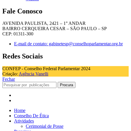
Fale Conosco
AVENIDA PAULISTA, 2421 – 1° ANDAR
BAIRRO CERQUEIRA CESAR – SÃO PAULO – SP
CEP: 01311-300
E-mail de contato: gabinetesp@conselhoparlamentar.org.br
Redes Sociais
CONFEP - Conselho Federal Parlamentar 2024
Criação:
Agência Vanelli
Fechar
Procura
Home
Conselho De Ética
Atividades
Cerimonial de Posse