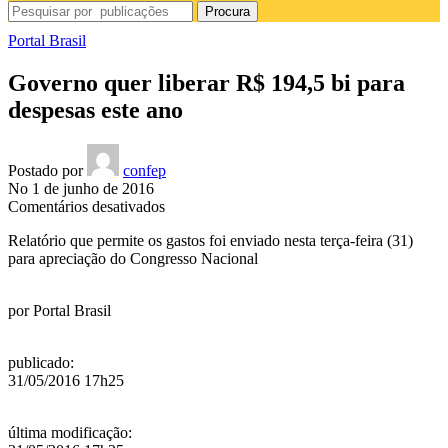
Procura
Portal Brasil
Governo quer liberar R$ 194,5 bi para
despesas este ano
Postado por
confep
No 1 de junho de 2016
em
Comentários desativados
Governo
Relatório que permite os gastos foi enviado nesta terça-feira (31)
quer
para apreciação do Congresso Nacional
liberar
R$
194,5
por
Portal Brasil
bi
para
despesas
publicado
:
este
31/05/2016 17h25
ano
última modificação
: