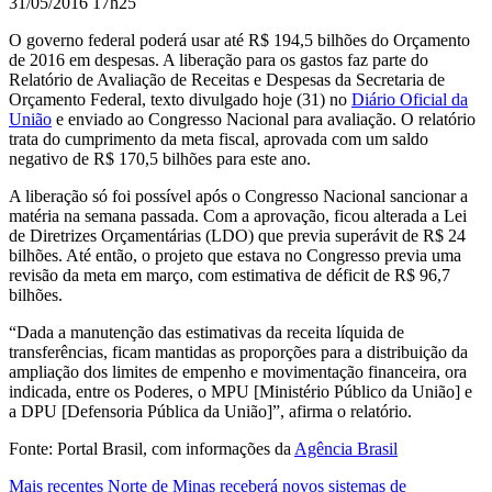
31/05/2016 17h25
O governo federal poderá usar até R$ 194,5 bilhões do Orçamento
de 2016 em despesas. A liberação para os gastos faz parte do
Relatório de Avaliação de Receitas e Despesas da Secretaria de
Orçamento Federal, texto divulgado hoje (31) no
Diário Oficial da
União
e enviado ao Congresso Nacional para avaliação. O relatório
trata do cumprimento da meta fiscal, aprovada com um saldo
negativo de R$ 170,5 bilhões para este ano.
A liberação só foi possível após o Congresso Nacional sancionar a
matéria na semana passada. Com a aprovação, ficou alterada a Lei
de Diretrizes Orçamentárias (LDO) que previa superávit de R$ 24
bilhões. Até então, o projeto que estava no Congresso previa uma
revisão da meta em março, com estimativa de déficit de R$ 96,7
bilhões.
“Dada a manutenção das estimativas da receita líquida de
transferências, ficam mantidas as proporções para a distribuição da
ampliação dos limites de empenho e movimentação financeira, ora
indicada, entre os Poderes, o MPU [Ministério Público da União] e
a DPU [Defensoria Pública da União]”, afirma o relatório.
Fonte: Portal Brasil, com informações da
Agência Brasil
Mais recentes
Norte de Minas receberá novos sistemas de