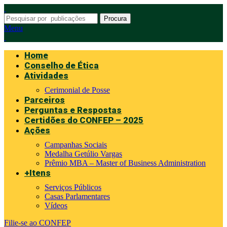
Procura
Menu
Home
Conselho de Ética
Atividades
Cerimonial de Posse
Parceiros
Perguntas e Respostas
Certidões do CONFEP – 2025
Ações
Campanhas Sociais
Medalha Getúlio Vargas
Prêmio MBA – Master of Business Administration
+Itens
Serviços Públicos
Casas Parlamentares
Vídeos
Filie-se ao CONFEP