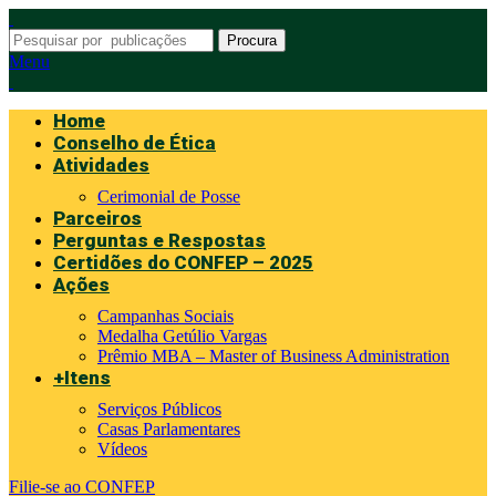
Procura
Menu
Home
Conselho de Ética
Atividades
Cerimonial de Posse
Parceiros
Perguntas e Respostas
Certidões do CONFEP – 2025
Ações
Campanhas Sociais
Medalha Getúlio Vargas
Prêmio MBA – Master of Business Administration
+Itens
Serviços Públicos
Casas Parlamentares
Vídeos
Filie-se ao CONFEP