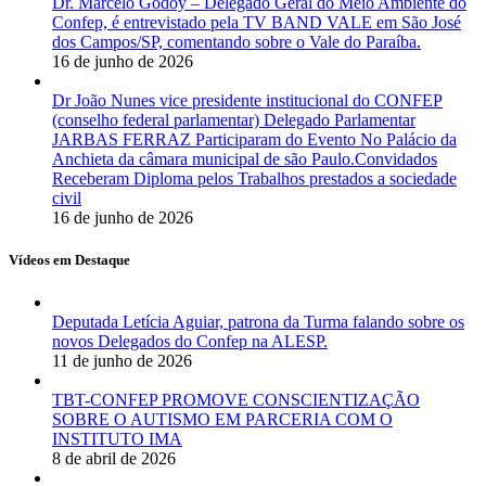
Dr. Marcelo Godoy – Delegado Geral do Meio Ambiente do
Confep, é entrevistado pela TV BAND VALE em São José
dos Campos/SP, comentando sobre o Vale do Paraíba.
16 de junho de 2026
Dr João Nunes vice presidente institucional do CONFEP
(conselho federal parlamentar) Delegado Parlamentar
JARBAS FERRAZ Participaram do Evento No Palácio da
Anchieta da câmara municipal de são Paulo.Convidados
Receberam Diploma pelos Trabalhos prestados a sociedade
civil
16 de junho de 2026
Vídeos em Destaque
Deputada Letícia Aguiar, patrona da Turma falando sobre os
novos Delegados do Confep na ALESP.
11 de junho de 2026
TBT-CONFEP PROMOVE CONSCIENTIZAÇÃO
SOBRE O AUTISMO EM PARCERIA COM O
INSTITUTO IMA
8 de abril de 2026