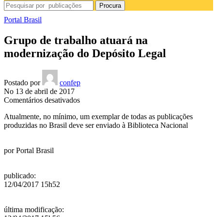
Procura
Portal Brasil
Grupo de trabalho atuará na
modernização do Depósito Legal
Postado por
confep
No 13 de abril de 2017
em
Comentários desativados
Grupo
Atualmente, no mínimo, um exemplar de todas as publicações
de
produzidas no Brasil deve ser enviado à Biblioteca Nacional
trabalho
atuará
na
por
Portal Brasil
modernização
do
Depósito
publicado
:
Legal
12/04/2017 15h52
última modificação
: