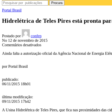
Procura
Portal Brasil
Hidrelétrica de Teles Pires está pronta pa
Postado por
confep
No 12 de novembro de 2015
em
Comentários desativados
Hidrelétrica
Ainda falta a autorização oficial da Agência Nacional de Energia Elét
de
Teles
Pires
por
Portal Brasil
está
pronta
para
publicado
:
operar
06/11/2015 18h01
neste
sábado
última modificação
:
09/11/2015 17h42
A Usina Hidrelétrica de Teles Pires, que
fica nas proximidades das ci