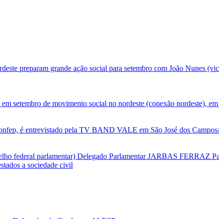
deste preparam grande ação social para setembro com João Nunes (vic
 em setembro de movimento social no nordeste (conexão nordeste), em 
nfep, é entrevistado pela TV BAND VALE em São José dos Campos/SP
selho federal parlamentar) Delegado Parlamentar JARBAS FERRAZ Par
tados a sociedade civil