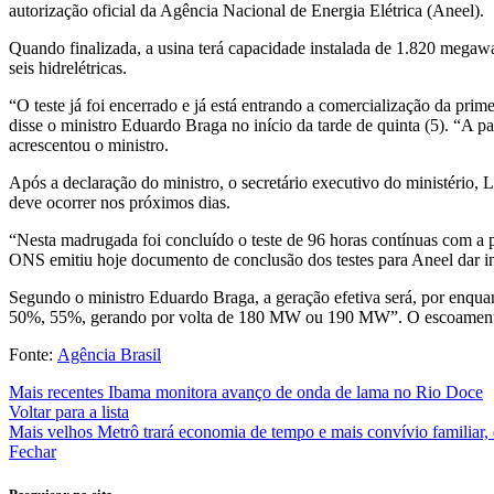
autorização oficial da Agência Nacional de Energia Elétrica (Aneel).
Quando finalizada, a usina terá capacidade instalada de 1.820 mega
seis hidrelétricas.
“O teste já foi encerrado e já está entrando a comercialização da pr
disse o ministro Eduardo Braga no início da tarde de quinta (5). “A 
acrescentou o ministro.
Após a declaração do ministro, o secretário executivo do ministério,
deve ocorrer nos próximos dias.
“Nesta madrugada foi concluído o teste de 96 horas contínuas com a p
ONS emitiu hoje documento de conclusão dos testes para Aneel dar i
Segundo o ministro Eduardo Braga, a geração efetiva será, por enquan
50%, 55%, gerando por volta de 180 MW ou 190 MW”. O escoamento co
Fonte:
Agência Brasil
Mais recentes
Ibama monitora avanço de onda de lama no Rio Doce
Voltar para a lista
Mais velhos
Metrô trará economia de tempo e mais convívio familiar,
Fechar