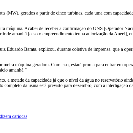
watts (MW), gerados a partir de cinco turbinas, cada uma com capacid
imeira máquina. Acabei de receber a confirmação do ONS [Operador Naci
partir de amanhã [caso o empreendimento tenha autorização da Aneel], e
 Luiz Eduardo Barata, explicou, durante coletiva de imprensa, que a o
rimeira máquina geradora. Com isso, estará pronta para entrar em oper
nício amanhã.”
to, a metade da capacidade já que o nível da água no reservatório ainda
mpleto da usina está previsto para dezembro, com a interligação das
 dizem cariocas