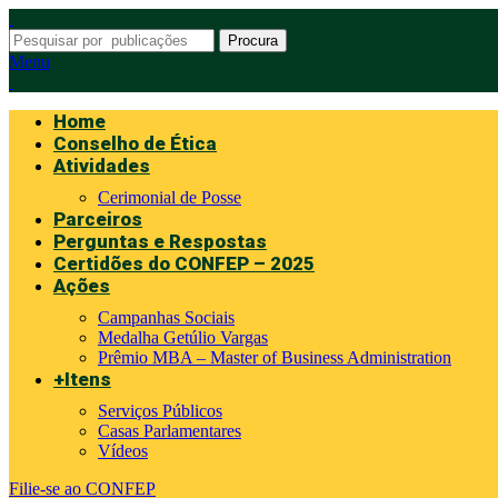
Procura
Menu
Home
Conselho de Ética
Atividades
Cerimonial de Posse
Parceiros
Perguntas e Respostas
Certidões do CONFEP – 2025
Ações
Campanhas Sociais
Medalha Getúlio Vargas
Prêmio MBA – Master of Business Administration
+Itens
Serviços Públicos
Casas Parlamentares
Vídeos
Filie-se ao CONFEP