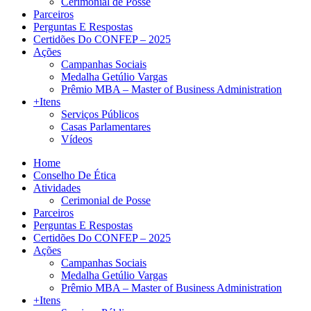
Cerimonial de Posse
Parceiros
Perguntas E Respostas
Certidões Do CONFEP – 2025
Ações
Campanhas Sociais
Medalha Getúlio Vargas
Prêmio MBA – Master of Business Administration
+Itens
Serviços Públicos
Casas Parlamentares
Vídeos
Home
Conselho De Ética
Atividades
Cerimonial de Posse
Parceiros
Perguntas E Respostas
Certidões Do CONFEP – 2025
Ações
Campanhas Sociais
Medalha Getúlio Vargas
Prêmio MBA – Master of Business Administration
+Itens