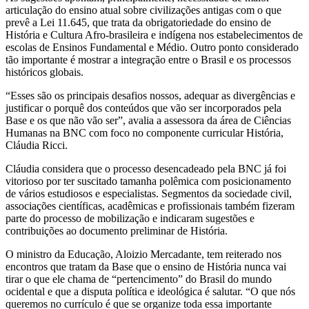
articulação do ensino atual sobre civilizações antigas com o que
prevê a Lei 11.645, que trata da obrigatoriedade do ensino de
História e Cultura Afro-brasileira e indígena nos estabelecimentos de
escolas de Ensinos Fundamental e Médio. Outro ponto considerado
tão importante é mostrar a integração entre o Brasil e os processos
históricos globais.
“Esses são os principais desafios nossos, adequar as divergências e
justificar o porquê dos conteúdos que vão ser incorporados pela
Base e os que não vão ser”, avalia a assessora da área de Ciências
Humanas na BNC com foco no componente curricular História,
Cláudia Ricci.
Cláudia considera que o processo desencadeado pela BNC já foi
vitorioso por ter suscitado tamanha polêmica com posicionamento
de vários estudiosos e especialistas. Segmentos da sociedade civil,
associações científicas, acadêmicas e profissionais também fizeram
parte do processo de mobilização e indicaram sugestões e
contribuições ao documento preliminar de História.
O ministro da Educação, Aloizio Mercadante, tem reiterado nos
encontros que tratam da Base que o ensino de História nunca vai
tirar o que ele chama de “pertencimento” do Brasil do mundo
ocidental e que a disputa política e ideológica é salutar. “O que nós
queremos no currículo é que se organize toda essa importante