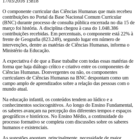
17/03/2016 15h18
O componente curricular das Ciências Humanas que mais recebeu
contribuições no Portal da
Base Nacional Comum Curricular
(BNC)
durante processo de consulta pública encerrada no dia 15 de
março foi história.
A disciplina chegou à casa do 1.048.386
contribuições recebidas. Em percentuais, o componente está 22% à
frente de Geografia (823.249), segundo lugar em número de
intervenções, dentre as matérias de Ciências Humanas, informa o
Ministério da Educação.
A expectativa é de que a Base trabalhe com todas essas matérias de
forma que haja diálogo crítico e criativo entre os componentes de
Ciências Humanas. D
onvergentes ou não, os componentes
curriculares de Ciências Humanas na BNC despontam como um
campo amplo de aprendizados sobre a relação das pessoas com o
mundo atual.
Na educação infantil, os conteúdos tendem ao lúdico e a
conhecimentos sociocognitivos. Ao longo do Ensino Fundamental,
os saberes avançam na percepção dos diferentes tempos e espaços
geográficos e históricos. No Ensino Médio, a continuidade do
processo formativo se completa com discussões sobre os saberes
humanos e existenciais.
As sugestões apontam, principalmente, necessidade de maior