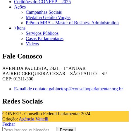
Certidões do CONFEP – 2025
Ações
Campanhas Sociais
Medalha Getúlio Vargas
Prêmio MBA – Master of Business Administration
+Itens
Serviços Públicos
Casas Parlamentares
Vídeos
Fale Conosco
AVENIDA PAULISTA, 2421 – 1° ANDAR
BAIRRO CERQUEIRA CESAR – SÃO PAULO – SP
CEP: 01311-300
E-mail de contato: gabinetesp@conselhoparlamentar.org.br
Redes Sociais
CONFEP - Conselho Federal Parlamentar 2024
Criação:
Agência Vanelli
Fechar
Procura