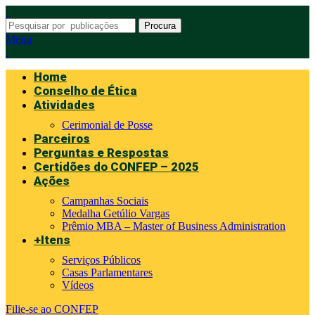
Procura
Menu
Home
Conselho de Ética
Atividades
Cerimonial de Posse
Parceiros
Perguntas e Respostas
Certidões do CONFEP – 2025
Ações
Campanhas Sociais
Medalha Getúlio Vargas
Prêmio MBA – Master of Business Administration
+Itens
Serviços Públicos
Casas Parlamentares
Vídeos
Filie-se ao CONFEP