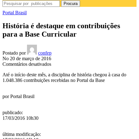
Procura
Portal Brasil
História é destaque em contribuições
para a Base Curricular
Postado por
confep
No 20 de março de 2016
em
Comentários desativados
História
Até o início deste mês, a disciplina de história chegou à casa do
é
1.048.386 contribuições recebidas no Portal da Base
destaque
em
contribuições
por
Portal Brasil
para
a
Base
publicado
:
Curricular
17/03/2016 10h30
última modificação
: