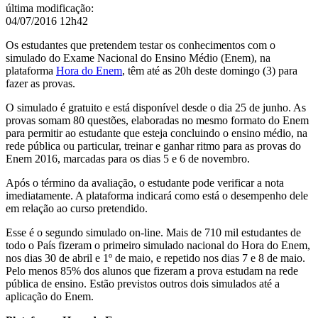
(3)
última modificação
:
para
04/07/2016 12h42
fazer
provas
Os estudantes que pretendem testar os conhecimentos com o
simulado do Exame Nacional do Ensino Médio (Enem), na
plataforma
Hora do Enem
, têm até as 20h deste domingo (3) para
fazer as provas.
O simulado é gratuito e está disponível desde o dia 25 de junho. As
provas somam 80 questões, elaboradas no mesmo formato do Enem
para permitir ao estudante que esteja concluindo o ensino médio, na
rede pública ou particular, treinar e ganhar ritmo para as provas do
Enem 2016, marcadas para os dias 5 e 6 de novembro.
Após o término da avaliação, o estudante pode verificar a nota
imediatamente. A plataforma indicará como está o desempenho dele
em relação ao curso pretendido.
Esse é o segundo simulado on-line. Mais de 710 mil estudantes de
todo o País fizeram o primeiro simulado nacional do Hora do Enem,
nos dias 30 de abril e 1º de maio, e repetido nos dias 7 e 8 de maio.
Pelo menos 85% dos alunos que fizeram a prova estudam na rede
pública de ensino. Estão previstos outros dois simulados até a
aplicação do Enem.