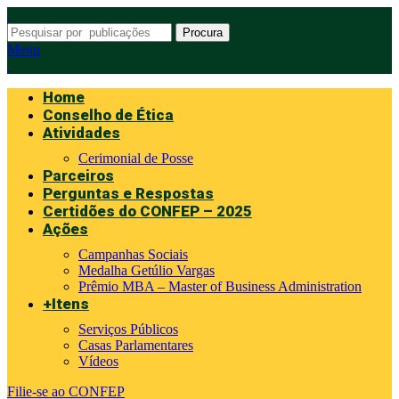
Procura
Menu
Home
Conselho de Ética
Atividades
Cerimonial de Posse
Parceiros
Perguntas e Respostas
Certidões do CONFEP – 2025
Ações
Campanhas Sociais
Medalha Getúlio Vargas
Prêmio MBA – Master of Business Administration
+Itens
Serviços Públicos
Casas Parlamentares
Vídeos
Filie-se ao CONFEP