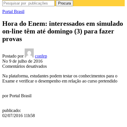
Procura
Portal Brasil
Hora do Enem: interessados em simulado
on-line têm até domingo (3) para fazer
provas
Postado por
confep
No 9 de julho de 2016
em
Comentários desativados
Hora
Na plataforma, estudantes podem testar os conhecimentos para o
do
Exame e verificar o desempenho em relação ao curso pretendido
Enem:
interessados
em
por
Portal Brasil
simulado
on-
line
publicado
:
têm
02/07/2016 11h58
até
domingo