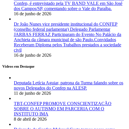
Confep, é entrevistado pela TV BAND VALE em São José
dos Campos/SP, comentando sobre o Vale do Paraíba.
16 de junho de 2026
Dr João Nunes vice presidente institucional do CONFEP
(conselho federal parlamentar) Delegado Parlamentar
JARBAS FERRAZ Participaram do Evento No Palácio da
Anchieta da câmara municipal de são Paulo.Convidados
Receberam Diploma pelos Trabalhos prestados a sociedade
civil
16 de junho de 2026
Vídeos em Destaque
Deputada Letícia Aguiar, patrona da Turma falando sobre os
novos Delegados do Confep na ALESP.
11 de junho de 2026
TBT-CONFEP PROMOVE CONSCIENTIZAÇÃO
SOBRE O AUTISMO EM PARCERIA COM O
INSTITUTO IMA
8 de abril de 2026