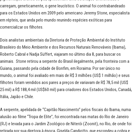
carregam, geneticamente, o gene leucístico. O animal foi contrabandeado
para os Estados Unidos em 2009 pelo americano Jeremy Stone, especialista
em répteis, que anda pelo mundo reunindo espécies exóticas para
comercializar os filhotes.
Dois analistas ambientais da Diretoria de Proteção Ambiental do Instituto
Brasileiro do Meio Ambiente e dos Recursos Naturais Renováveis (Ibama),
Roberto Cabral e Nadja Süffert, viajaram no último dia 8, para buscar os
animais. Stone retirou a serpente do Brasil ilegalmente, pela fronteira com a
Guiana, passando pela cidade de Bonfim, em Roraima. Por ser único no
mundo, o animal foi avaliado em mais de R$ 3 milhões (US$ 1 milhão) e seus
filhotes foram vendidos aos pares a preços de variavam de R$ 78,5 mil (US$
25 mil) a R$ 188,4 mil (US$60 mil) para criadores dos Estados Unidos, Canadá,
Itália, Japão e Chile.
A serpente, apelidada de “Capitão Nascimento” pelos fiscais do Ibama, numa
alusão ao filme “Tropa de Elite”, foi encontrada nas matas do Rio de Janeiro
(RJ) e levada para o Jardim Zoológico de Niterói (Zoonit), no Rio, de onde foi
retirada por sua diretora à época, Giselda Candiotto, que escondeu a cobra e