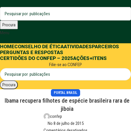
Procura
Menu
HOME
CONSELHO DE ÉTICA
ATIVIDADES
PARCEIROS
PERGUNTAS E RESPOSTAS
CERTIDÕES DO CONFEP – 2025
AÇÕES
+ITENS
Filie-se ao CONFEP
Procura
PORTAL BRASIL
Ibama recupera filhotes de espécie brasileira rara de
jiboia
confep
No 8 de julho de 2015
Comentários desativados