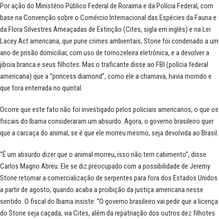
Por ação do Ministério Público Federal de Roraima e da Polícia Federal, com
base na Convenção sobre o Comércio Internacional das Espécies da Fauna e
da Flora Silvestres Ameaçadas de Extinção (Cites, sigla em inglês) e na Lei
Lacey Act americana, que pune crimes ambientais, Stone foi condenado a um
ano de prisão domiciliar, com uso de tornozeleira eletrônica, e a devolver a
jiboia branca e seus filhotes. Mas o traficante disse ao FBI (polícia federal
americana) que a “princess diamond”, como ele a chamava, havia morrido e
que fora enterrada no quintal.
Ocorre que este fato não foi investigado pelos policiais americanos, o que os
fiscais do Ibama consideraram um absurdo. Agora, o governo brasileiro quer
que a carcaça do animal, se é que ele morreu mesmo, seja devolvida ao Brasil.
“É um absurdo dizer que o animal morreu, isso não tem cabimento”, disse
Carlos Magno Abreu. Ele se diz preocupado com a possibilidade de Jeremy
Stone retomar a comercialização de serpentes para fora dos Estados Unidos
a partir de agosto, quando acaba a proibição da justiça americana nesse
sentido. O fiscal do Ibama insiste: “O governo brasileiro vai pedir que a licença
do Stone seja caçada, via Cites, além da repatriação dos outros dez filhotes