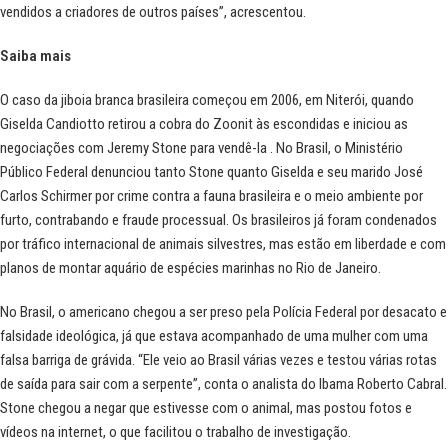
vendidos a criadores de outros países”, acrescentou.
Saiba mais
O caso da jiboia branca brasileira começou em 2006, em Niterói, quando
Giselda Candiotto retirou a cobra do Zoonit às escondidas e iniciou as
negociações com Jeremy Stone para vendê-la . No Brasil, o Ministério
Público Federal denunciou tanto Stone quanto Giselda e seu marido José
Carlos Schirmer por crime contra a fauna brasileira e o meio ambiente por
furto, contrabando e fraude processual. Os brasileiros já foram condenados
por tráfico internacional de animais silvestres, mas estão em liberdade e com
planos de montar aquário de espécies marinhas no Rio de Janeiro.
No Brasil, o americano chegou a ser preso pela Polícia Federal por desacato e
falsidade ideológica, já que estava acompanhado de uma mulher com uma
falsa barriga de grávida. “Ele veio ao Brasil várias vezes e testou várias rotas
de saída para sair com a serpente”, conta o analista do Ibama Roberto Cabral.
Stone chegou a negar que estivesse com o animal, mas postou fotos e
vídeos na internet, o que facilitou o trabalho de investigação.