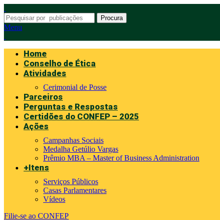
Procura
Menu
Home
Conselho de Ética
Atividades
Cerimonial de Posse
Parceiros
Perguntas e Respostas
Certidões do CONFEP – 2025
Ações
Campanhas Sociais
Medalha Getúlio Vargas
Prêmio MBA – Master of Business Administration
+Itens
Serviços Públicos
Casas Parlamentares
Vídeos
Filie-se ao CONFEP