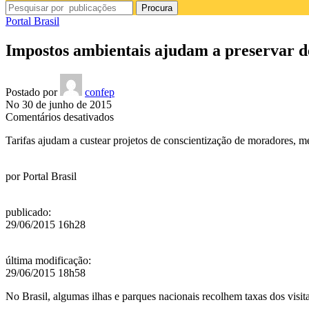
Procura
Portal Brasil
Impostos ambientais ajudam a preservar des
Postado por
confep
No 30 de junho de 2015
em
Comentários desativados
Impostos
Tarifas ajudam a custear projetos de conscientização de moradores, melh
ambientais
ajudam
a
por
Portal Brasil
preservar
destinos
turísticos
publicado
:
no
29/06/2015 16h28
País
última modificação
:
29/06/2015 18h58
No Brasil, algumas ilhas e parques nacionais recolhem taxas dos visit