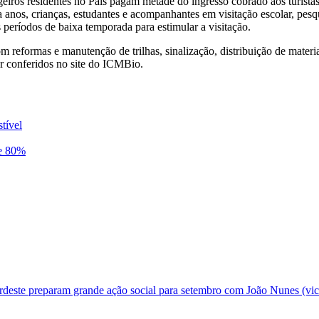
ngeiros residentes no País pagam metade do ingresso cobrado aos turistas
anos, crianças, estudantes e acompanhantes em visitação escolar, pesqui
 períodos de baixa temporada para estimular a visitação.
m reformas e manutenção de trilhas, sinalização, distribuição de mater
er conferidos no site do ICMBio.
tível
de 80%
deste preparam grande ação social para setembro com João Nunes (vic