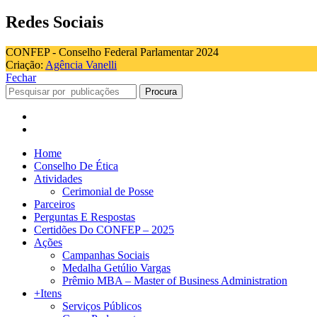
Redes Sociais
CONFEP - Conselho Federal Parlamentar 2024
Criação:
Agência Vanelli
Fechar
Procura
Home
Conselho De Ética
Atividades
Cerimonial de Posse
Parceiros
Perguntas E Respostas
Certidões Do CONFEP – 2025
Ações
Campanhas Sociais
Medalha Getúlio Vargas
Prêmio MBA – Master of Business Administration
+Itens
Serviços Públicos