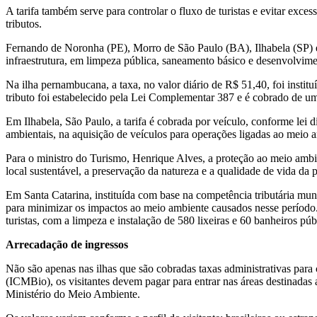
A tarifa também serve para
controlar o fluxo de turistas e evitar exces
tributos.
Fernando de Noronha (PE), Morro de São Paulo (BA), Ilhabela (SP) e B
infraestrutura, em limpeza pública, saneamento básico e desenvolvime
Na ilha pernambucana, a taxa, no valor diário de R$ 51,40, foi instit
tributo foi estabelecido pela Lei Complementar 387 e é cobrado de um
Em Ilhabela, São Paulo, a tarifa é cobrada por veículo, conforme lei d
ambientais, na aquisição de veículos para operações ligadas ao meio a
Para o ministro do Turismo, Henrique Alves, a proteção ao meio ambie
local sustentável, a preservação da natureza e a qualidade de vida da 
Em Santa Catarina, instituída com base na competência tributária mun
para minimizar os impactos ao meio ambiente causados nesse período. 
turistas, com a limpeza e instalação de 580 lixeiras e 60 banheiros púb
Arrecadação de ingressos
Não são apenas nas ilhas que são cobradas taxas administrativas par
(ICMBio), os visitantes devem pagar para entrar nas áreas destinadas ao
Ministério do Meio Ambiente.