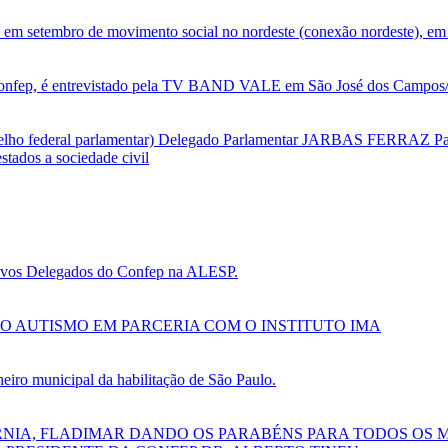
 em setembro de movimento social no nordeste (conexão nordeste), em 
nfep, é entrevistado pela TV BAND VALE em São José dos Campos/SP
selho federal parlamentar) Delegado Parlamentar JARBAS FERRAZ Par
tados a sociedade civil
 novos Delegados do Confep na ALESP.
O AUTISMO EM PARCERIA COM O INSTITUTO IMA
ro municipal da habilitação de São Paulo.
RNIA, FLADIMAR DANDO OS PARABÉNS PARA TODOS OS 