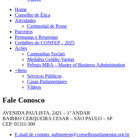
Home
Conselho de Ética
Atividades
Cerimonial de Posse
Parceiros
Perguntas e Respostas
Certidões do CONFEP – 2025
Ações
Campanhas Sociais
Medalha Getúlio Vargas
Prêmio MBA – Master of Business Administration
+Itens
Serviços Públicos
Casas Parlamentares
Vídeos
Fale Conosco
AVENIDA PAULISTA, 2421 – 1° ANDAR
BAIRRO CERQUEIRA CESAR – SÃO PAULO – SP
CEP: 01311-300
E-mail de contato: gabinetesp@conselhoparlamentar.org.br