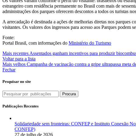
Os valores variam conforme o perfil do visitante: brasileiros ou estra
estrangeiro com residência permanente no Brasil com mais de sessenta 
administrações dos parques oferecem descontos a todos os turistas nos
A arrecadação é destinada a ações de melhorias diretas nos parques co
visitantes. Os valores dos ingressos para acesso aos Parques podem s
Fonte:
Portal Brasil, com informações do
Ministério do Turismo
Mais recentes
Assentados ganham incentivos para produzir biocombus
Voltar para a lista
Mais velhos
Campanha de vacinação contra a gripe ultrapassa meta 
Fechar
Pesquisar no site
Procura
Publicações Recentes
Solidariedade sem fronteiras: CONFEP e Instituto Conexão Nor
CONFEP)
27 de julho de 2026