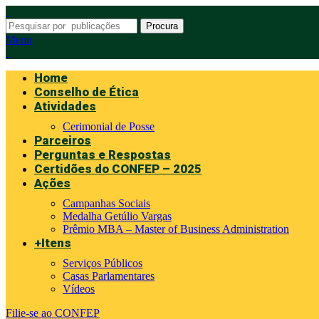
Procura
Menu
Home
Conselho de Ética
Atividades
Cerimonial de Posse
Parceiros
Perguntas e Respostas
Certidões do CONFEP – 2025
Ações
Campanhas Sociais
Medalha Getúlio Vargas
Prêmio MBA – Master of Business Administration
+Itens
Serviços Públicos
Casas Parlamentares
Vídeos
Filie-se ao CONFEP