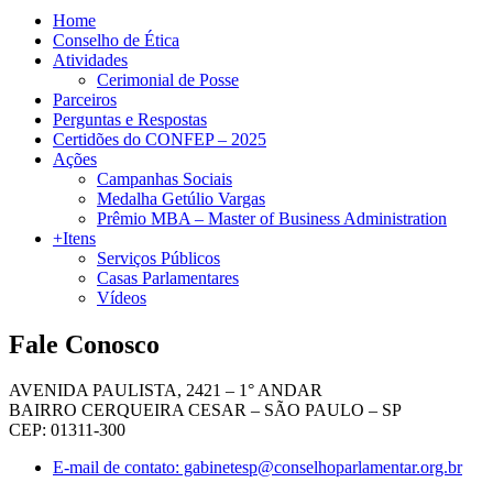
Home
Conselho de Ética
Atividades
Cerimonial de Posse
Parceiros
Perguntas e Respostas
Certidões do CONFEP – 2025
Ações
Campanhas Sociais
Medalha Getúlio Vargas
Prêmio MBA – Master of Business Administration
+Itens
Serviços Públicos
Casas Parlamentares
Vídeos
Fale Conosco
AVENIDA PAULISTA, 2421 – 1° ANDAR
BAIRRO CERQUEIRA CESAR – SÃO PAULO – SP
CEP: 01311-300
E-mail de contato: gabinetesp@conselhoparlamentar.org.br