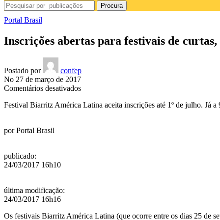
Procura
Portal Brasil
Inscrições abertas para festivais de curtas
Postado por
confep
No 27 de março de 2017
em
Comentários desativados
Inscrições
Festival Biarritz América Latina aceita inscrições até 1º de julho. Já a
abertas
para
festivais
por
Portal Brasil
de
curtas,
longas
publicado
:
e
24/03/2017 16h10
documentários
última modificação
:
24/03/2017 16h16
Os festivais Biarritz América Latina (que ocorre entre os dias 25 de s