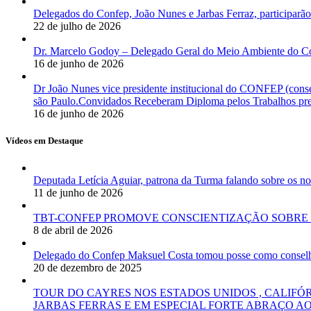
Delegados do Confep, João Nunes e Jarbas Ferraz, participarão
22 de julho de 2026
Dr. Marcelo Godoy – Delegado Geral do Meio Ambiente do Co
16 de junho de 2026
Dr João Nunes vice presidente institucional do CONFEP (con
são Paulo.Convidados Receberam Diploma pelos Trabalhos pres
16 de junho de 2026
Vídeos em Destaque
Deputada Letícia Aguiar, patrona da Turma falando sobre os
11 de junho de 2026
TBT-CONFEP PROMOVE CONSCIENTIZAÇÃO SOBRE 
8 de abril de 2026
Delegado do Confep Maksuel Costa tomou posse como conselhei
20 de dezembro de 2025
TOUR DO CAYRES NOS ESTADOS UNIDOS , CALIFÓ
JARBAS FERRAS E EM ESPECIAL FORTE ABRAÇO AO