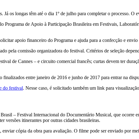
s. Já os longas têm até o dia 1º de julho para completar o processo. O e
lo Programa de Apoio à Participação Brasileira em Festivais, Laborat
licitar apoio financeiro do Programa e ajuda para a confecção e envio d
lado pela comissão organizadora do festival. Critérios de seleção depe
estival de Cannes – e circuito comercial francês; curtas devem ter du
 finalizados entre janeiro de 2016 e junho de 2017 para entrar na dispu
te do festival
. Nesse caso, é solicitado também um link para visualizaçã
 Brasil – Festival Internacional do Documentário Musical, que ocorre e
r versões itinerantes por outras cidades brasileiras.
, enviar cópia da obra para avaliação. O filme pode ser enviado por m