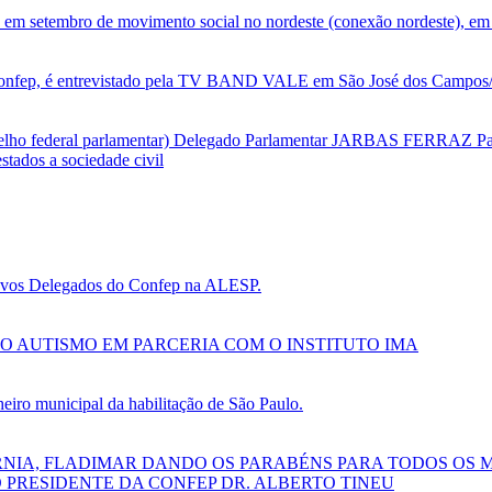
 em setembro de movimento social no nordeste (conexão nordeste), em 
nfep, é entrevistado pela TV BAND VALE em São José dos Campos/SP
selho federal parlamentar) Delegado Parlamentar JARBAS FERRAZ Par
tados a sociedade civil
 novos Delegados do Confep na ALESP.
O AUTISMO EM PARCERIA COM O INSTITUTO IMA
ro municipal da habilitação de São Paulo.
RNIA, FLADIMAR DANDO OS PARABÉNS PARA TODOS OS 
 PRESIDENTE DA CONFEP DR. ALBERTO TINEU