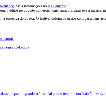
n-edit.org
. Mais informações no
regulamento
.
, inéditos no circuito comercial, cujo tema principal seja a música, 
m a presença do diretor. O festival cobrirá os gastos com passagens aér
s naturais
eira com a Colômbia
deste preparam grande ação social para setembro com João Nunes (vic