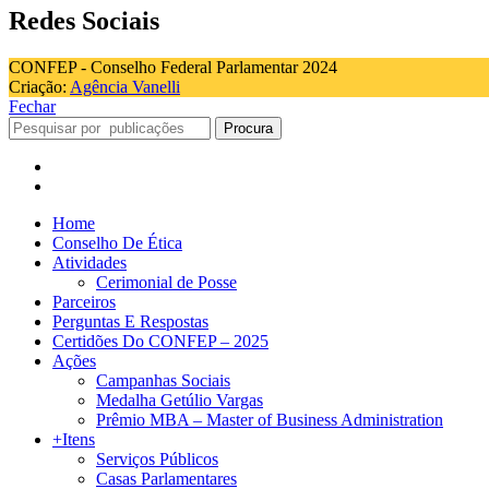
Redes Sociais
CONFEP - Conselho Federal Parlamentar 2024
Criação:
Agência Vanelli
Fechar
Procura
Home
Conselho De Ética
Atividades
Cerimonial de Posse
Parceiros
Perguntas E Respostas
Certidões Do CONFEP – 2025
Ações
Campanhas Sociais
Medalha Getúlio Vargas
Prêmio MBA – Master of Business Administration
+Itens
Serviços Públicos
Casas Parlamentares