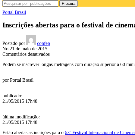
Procura
Portal Brasil
Inscrições abertas para o festival de cine
Postado por
confep
No 21 de maio de 2015
em
Comentários desativados
Inscrições
Podem se inscrever longas-metragens com duração superior a 60 minuto
abertas
para
o
por
Portal Brasil
festival
de
cinema
publicado
:
de
21/05/2015 17h48
San
Sebastián
última modificação
:
21/05/2015 17h48
Estão abertas as incrições para o
63º Festival Internacional de Cinema