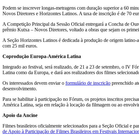
Podem se inscrever longas-metragens com duração superior a 60 minuto
Novos Diretores e Horizontes Latinos. A taxa de inscrição é de 70 eur
A Competição Principal da Sessão Oficial entregará a Concha de Ouro p
prêmio Kutxa – Novos Diretores, voltado a obras que sejam os primeir
A Seção Horizontes Latinos é dedicada à produção de origem latino-am
com 25 mil euros.
Coprodução Europa-América Latina
Integrado ao festival, será realizado, de 21 a 23 de setembro, o IV
Latina como da Europa, e dará aos realizadores dos filmes selecionado
Os interessados devem enviar
o
formulário de inscrição
preenchido até
desenvolvimento.
Para se habilitar à participação no Fórum, os projetos inscritos pr
América Latina, seja em relação à locação da filmagem ou ao envolvim
Apoio da Ancine
Filmes brasileiros oficialmente selecionados para a Seção Oficial e 
de Apoio à Participação de Filmes Brasileiros em Festivais Internaci