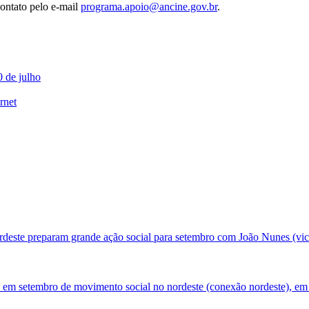
ontato pelo e-mail
programa.apoio@ancine.gov.br
.
0 de julho
rnet
deste preparam grande ação social para setembro com João Nunes (vic
 em setembro de movimento social no nordeste (conexão nordeste), em 