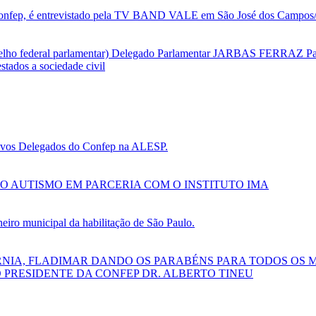
nfep, é entrevistado pela TV BAND VALE em São José dos Campos/SP
selho federal parlamentar) Delegado Parlamentar JARBAS FERRAZ Par
tados a sociedade civil
 novos Delegados do Confep na ALESP.
O AUTISMO EM PARCERIA COM O INSTITUTO IMA
ro municipal da habilitação de São Paulo.
RNIA, FLADIMAR DANDO OS PARABÉNS PARA TODOS OS 
 PRESIDENTE DA CONFEP DR. ALBERTO TINEU