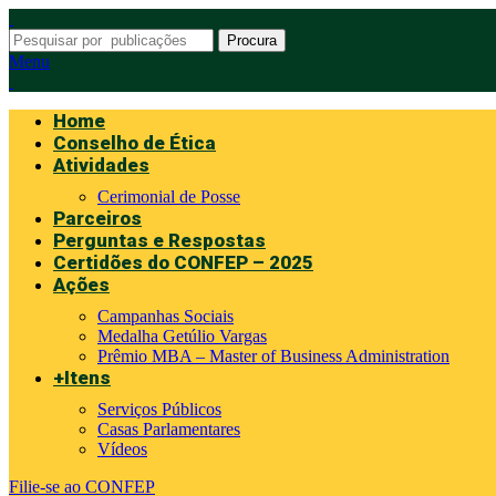
Procura
Menu
Home
Conselho de Ética
Atividades
Cerimonial de Posse
Parceiros
Perguntas e Respostas
Certidões do CONFEP – 2025
Ações
Campanhas Sociais
Medalha Getúlio Vargas
Prêmio MBA – Master of Business Administration
+Itens
Serviços Públicos
Casas Parlamentares
Vídeos
Filie-se ao CONFEP