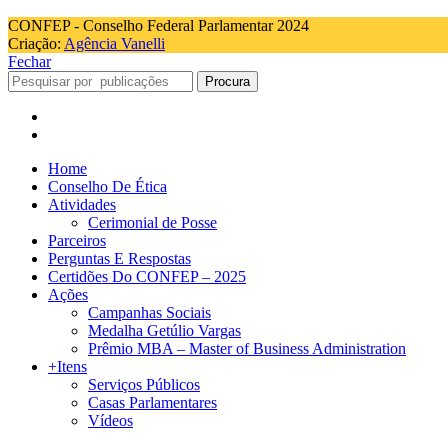
CONFEP - Conselho Federal Parlamentar 2024
Criação:
Agência Vanelli
Fechar
Procura
Home
Conselho De Ética
Atividades
Cerimonial de Posse
Parceiros
Perguntas E Respostas
Certidões Do CONFEP – 2025
Ações
Campanhas Sociais
Medalha Getúlio Vargas
Prêmio MBA – Master of Business Administration
+Itens
Serviços Públicos
Casas Parlamentares
Vídeos