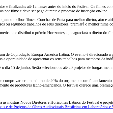
s e finalizadas até 12 meses antes do início do festival. Os filmes co
os por filme e deve ser paga durante o processo de inscrição on-line.
ara o melhor filme e Conchas de Prata para melhor diretor, ator e atriz
os ou segundos trabalhos de seus diretores, premiará o melhor filme c
ericana e distribui o prêmio Horizontes, que agraciará o diretor do fi
 Fórum de Coprodução Europa-América Latina. O evento é direcionado a
s a oportunidade de apresentar os seus trabalhos para membros da indúst
 o dia 15 de junho. Serão selecionados até 20 projetos de longas-metr
ecisam comprovar ter um mínimo de 20% do orçamento com financiamento
ento de produtores latino-americanos. O festival oferece uma premiaçã
para as mostras Novos Diretores e Horizontes Latinos do Festival e proj
onais e de Projetos de Obras Audiovisuais Brasileiras em Laboratórios e