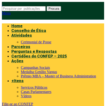
Procura
Menu
Home
Conselho de Ética
Atividades
Cerimonial de Posse
Parceiros
Perguntas e Respostas
Certidões do CONFEP – 2025
Ações
Campanhas Sociais
Medalha Getúlio Vargas
Prêmio MBA – Master of Business Administration
+Itens
Serviços Públicos
Casas Parlamentares
Vídeos
Filie-se ao CONFEP