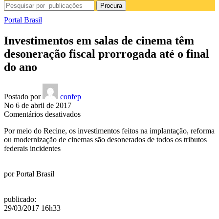
Procura
Portal Brasil
Investimentos em salas de cinema têm
desoneração fiscal prorrogada até o final
do ano
Postado por
confep
No 6 de abril de 2017
em
Comentários desativados
Investimentos
Por meio do Recine, os investimentos feitos na implantação, reforma
em
ou modernização de cinemas são desonerados de todos os tributos
salas
federais incidentes
de
cinema
têm
por
Portal Brasil
desoneração
fiscal
prorrogada
publicado
:
até
29/03/2017 16h33
o