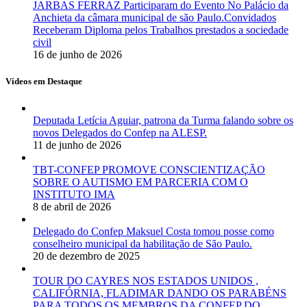
JARBAS FERRAZ Participaram do Evento No Palácio da
Anchieta da câmara municipal de são Paulo.Convidados
Receberam Diploma pelos Trabalhos prestados a sociedade
civil
16 de junho de 2026
Vídeos em Destaque
Deputada Letícia Aguiar, patrona da Turma falando sobre os
novos Delegados do Confep na ALESP.
11 de junho de 2026
TBT-CONFEP PROMOVE CONSCIENTIZAÇÃO
SOBRE O AUTISMO EM PARCERIA COM O
INSTITUTO IMA
8 de abril de 2026
Delegado do Confep Maksuel Costa tomou posse como
conselheiro municipal da habilitação de São Paulo.
20 de dezembro de 2025
TOUR DO CAYRES NOS ESTADOS UNIDOS ,
CALIFÓRNIA, FLADIMAR DANDO OS PARABÉNS
PARA TODOS OS MEMBROS DA CONFEP DO