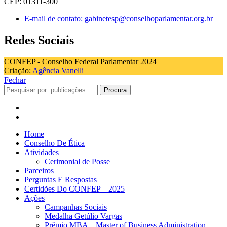
CEP: 01311-300
E-mail de contato: gabinetesp@conselhoparlamentar.org.br
Redes Sociais
CONFEP - Conselho Federal Parlamentar 2024
Criação:
Agência Vanelli
Fechar
Procura
Home
Conselho De Ética
Atividades
Cerimonial de Posse
Parceiros
Perguntas E Respostas
Certidões Do CONFEP – 2025
Ações
Campanhas Sociais
Medalha Getúlio Vargas
Prêmio MBA – Master of Business Administration