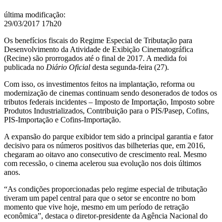
final
do
última modificação
:
ano
29/03/2017 17h20
Os benefícios fiscais do Regime Especial de Tributação para
Desenvolvimento da Atividade de Exibição Cinematográfica
(Recine) são prorrogados até o final de 2017. A medida foi
publicada no
Diário Oficial
desta segunda-feira (27).
C
om isso, os investimentos feitos na implantação, reforma ou
modernização de cinemas continuam sendo desonerados de todos os
tributos federais incidentes – Imposto de Importação, Imposto sobre
Produtos Industrializados, Contribuição para o PIS/Pasep, Cofins,
PIS-Importação e Cofins-Importação.
A expansão do parque exibidor tem sido a principal garantia e fator
decisivo para os números positivos das bilheterias que, em 2016,
chegaram ao oitavo ano consecutivo de crescimento real. Mesmo
com recessão, o cinema acelerou sua evolução nos dois últimos
anos.
“As condições proporcionadas pelo regime especial de tributação
tiveram um papel central para que o setor se encontre no bom
momento que vive hoje, mesmo em um período de retração
econômica”, destaca o
diretor-presidente da Agência Nacional do