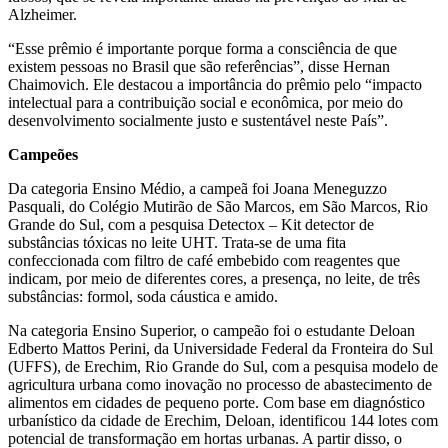
Alzheimer.
“Esse prêmio é importante porque forma a consciência de que
existem pessoas no Brasil que são referências”, disse Hernan
Chaimovich. Ele destacou a importância do prêmio pelo “impacto
intelectual para a contribuição social e econômica, por meio do
desenvolvimento socialmente justo e sustentável neste País”.
Campeões
Da categoria Ensino Médio, a campeã foi Joana Meneguzzo
Pasquali, do Colégio Mutirão de São Marcos, em São Marcos, Rio
Grande do Sul, com a pesquisa Detectox – Kit detector de
substâncias tóxicas no leite UHT. Trata-se de uma fita
confeccionada com filtro de café embebido com reagentes que
indicam, por meio de diferentes cores, a presença, no leite, de três
substâncias: formol, soda cáustica e amido.
Na categoria Ensino Superior, o campeão foi o estudante Deloan
Edberto Mattos Perini, da Universidade Federal da Fronteira do Sul
(UFFS), de Erechim, Rio Grande do Sul, com a pesquisa modelo de
agricultura urbana como inovação no processo de abastecimento de
alimentos em cidades de pequeno porte. Com base em diagnóstico
urbanístico da cidade de Erechim, Deloan, identificou 144 lotes com
potencial de transformação em hortas urbanas. A partir disso, o