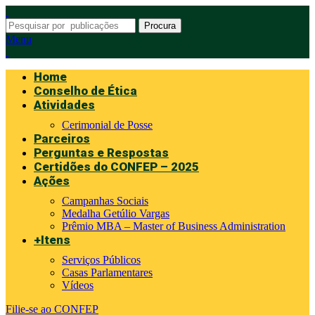
Procura
Menu
Home
Conselho de Ética
Atividades
Cerimonial de Posse
Parceiros
Perguntas e Respostas
Certidões do CONFEP – 2025
Ações
Campanhas Sociais
Medalha Getúlio Vargas
Prêmio MBA – Master of Business Administration
+Itens
Serviços Públicos
Casas Parlamentares
Vídeos
Filie-se ao CONFEP