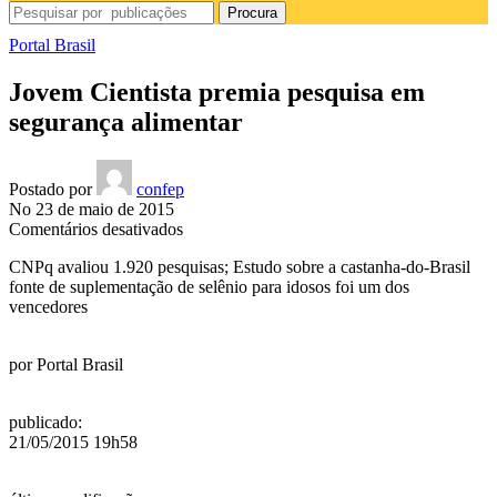
Procura
Portal Brasil
Jovem Cientista premia pesquisa em
segurança alimentar
Postado por
confep
No 23 de maio de 2015
em
Comentários desativados
Jovem
CNPq avaliou 1.920 pesquisas; Estudo sobre a castanha-do-Brasil
Cientista
fonte de suplementação de selênio para idosos foi um dos
premia
vencedores
pesquisa
em
segurança
por
Portal Brasil
alimentar
publicado
:
21/05/2015 19h58