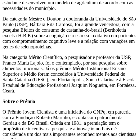
estudante desenvolveu um modelo de agricultura de acordo com as
necessidades do município.
Da categoria Mestre e Doutor, a doutoranda da Universidade de São
Paulo (USP), Bárbara Rita Cardoso, foi a grande vencedora, com a
pesquisa Efeitos do consumo de castanha-do-brasil (Bertholetia
excelsa H.B.K) sobre a cognição e o estresse oxidativo em pacientes
com comprometimento cognitivo leve e a relação com variações em
genes de selenoproteínas.
Na categoria Mérito Científico, o pesquisador e professor da USP,
Franco Maria Lajolo, foi o contemplado, por sua pesquisa sobre
alimentos funcionais. Já os prêmios Mérito Institucional Ensino
Superior e Médio foram concedidos à Universidade Federal de
Santa Catarina (UFSC), em Florianópolis, Santa Catarina e à Escola
Estadual de Educação Profissional Joaquim Nogueira, em Fortaleza,
Ceará.
Sobre o Prêmio
O Prêmio Jovem Cientista é uma iniciativa do CNPq, em parceria
com a Fundação Roberto Marinho, e conta com patrocínio da
Gerdau e da BG Brasil. Criada em 1981, a premiação tem o
propósito de incentivar a pesquisa e a inovação no País e é
considerada um dos mais importantes reconhecimentos aos cientistas