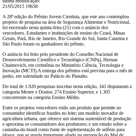
última modificação
:
21/05/2015 19h58
A 28ª edição do Prêmio Jovem Cientista, que este ano contemplou
projetos de pesquisa na área de Segurança Alimentar e Nutricional,
foi encerrado nesta quinta-feira (21) com o anúncio dos
vencedores.
Estudantes e instituições de ensino do Ceará, Minas
Gerais, Pará, Rio de Janeiro, Rio Grande do Sul, Santa Catarina e
São Paulo foram os ganhadores do prêmio.
O anúncio foi feito pelo presidente do Conselho Nacional de
Desenvolvimento Científico e Tecnológico (CNPq), Hernan
Chaimovich, em cerimônia no Ministério Ciência, Tecnologia e
Inovação (MCTI).A entrega dos prêmios está prevista para o mês de
junho, em solenidade no Palácio do Planalto.
Do total de 1.920 pesquisas inscritas nesta edição, 341 disputaram a
categoria Mestre e Doutor, 274 Ensino Superior, e 1.305
concorreram na categoria Ensino Médio.
Entre os projetos vencedores estão um produto que permite ao
consumidor identificar fraudes no leite; um modelo inovador de
agricultura urbana, que oferece um sistema sustentável de produção
e aproxima os consumidores dos produtores; e um estudo sobre a
castanha-do-brasil como fonte de suplementação de selênio para
idosos, que se revela importante aliado na prevenção do Mal de