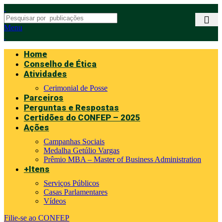
Menu
Home
Conselho de Ética
Atividades
Cerimonial de Posse
Parceiros
Perguntas e Respostas
Certidões do CONFEP – 2025
Ações
Campanhas Sociais
Medalha Getúlio Vargas
Prêmio MBA – Master of Business Administration
+Itens
Serviços Públicos
Casas Parlamentares
Vídeos
Filie-se ao CONFEP