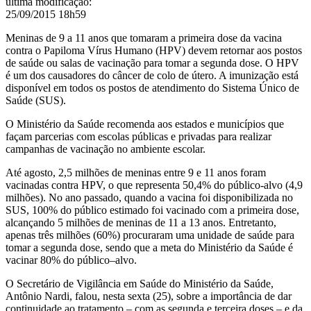
última modificação
:
25/09/2015 18h59
Meninas de 9 a 11 anos que tomaram a primeira dose da vacina
contra o Papiloma Vírus Humano (HPV) devem retornar aos postos
de saúde ou salas de vacinação para tomar a segunda dose. O HPV
é um dos causadores do câncer de colo de útero. A imunização está
disponível em todos os postos de atendimento do Sistema Único de
Saúde (SUS).
O Ministério da Saúde recomenda aos estados e municípios que
façam parcerias com escolas públicas e privadas para realizar
campanhas de vacinação no ambiente escolar.
Até agosto, 2,5 milhões de meninas entre 9 e 11 anos foram
vacinadas contra HPV, o que representa 50,4% do público-alvo (4,9
milhões). No ano passado, quando a vacina foi disponibilizada no
SUS, 100% do público estimado foi vacinado com a primeira dose,
alcançando 5 milhões de meninas de 11 a 13 anos. Entretanto,
apenas três milhões (60%) procuraram uma unidade de saúde para
tomar a segunda dose, sendo que a meta do Ministério da Saúde é
vacinar 80% do público–alvo.
O Secretário de Vigilância em Saúde do Ministério da Saúde,
Antônio Nardi, falou, nesta sexta (25), sobre a importância de dar
continuidade ao tratamento – com as segunda e terceira doses – e da