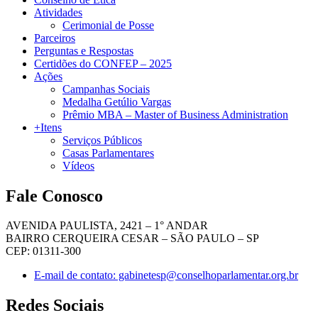
Atividades
Cerimonial de Posse
Parceiros
Perguntas e Respostas
Certidões do CONFEP – 2025
Ações
Campanhas Sociais
Medalha Getúlio Vargas
Prêmio MBA – Master of Business Administration
+Itens
Serviços Públicos
Casas Parlamentares
Vídeos
Fale Conosco
AVENIDA PAULISTA, 2421 – 1° ANDAR
BAIRRO CERQUEIRA CESAR – SÃO PAULO – SP
CEP: 01311-300
E-mail de contato: gabinetesp@conselhoparlamentar.org.br
Redes Sociais