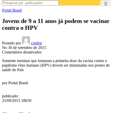
Portal Brasil
Jovens de 9 a 11 anos já podem se vacinar
contra o HPV
Postado por
confep
No 30 de setembro de 2015
em
Comentários desativados
Jovens
Somente meninas que tomaram a primeira dose da vacina contra o
de
papiloma vírus humano (HPV) devem ser imunizadas nos postos de
9
saúde do País
a
11
anos
por
Portal Brasil
já
podem
se
publicado
:
vacinar
25/09/2015 18h59
contra
o
HPV