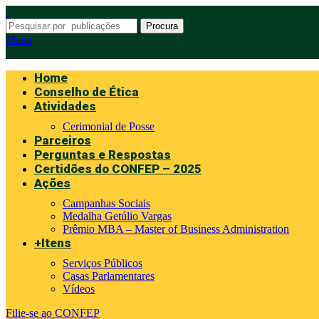
Procura
Menu
Home
Conselho de Ética
Atividades
Cerimonial de Posse
Parceiros
Perguntas e Respostas
Certidões do CONFEP – 2025
Ações
Campanhas Sociais
Medalha Getúlio Vargas
Prêmio MBA – Master of Business Administration
+Itens
Serviços Públicos
Casas Parlamentares
Vídeos
Filie-se ao CONFEP