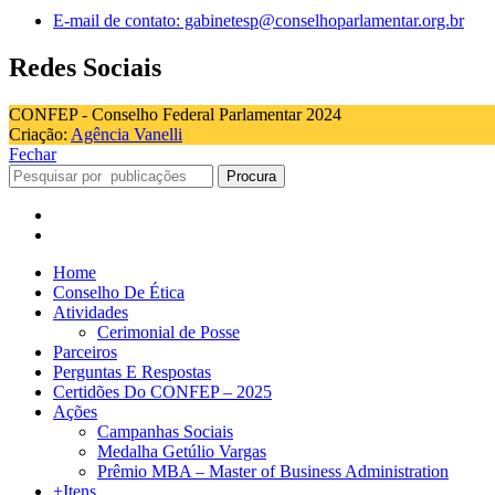
E-mail de contato: gabinetesp@conselhoparlamentar.org.br
Redes Sociais
CONFEP - Conselho Federal Parlamentar 2024
Criação:
Agência Vanelli
Fechar
Procura
Home
Conselho De Ética
Atividades
Cerimonial de Posse
Parceiros
Perguntas E Respostas
Certidões Do CONFEP – 2025
Ações
Campanhas Sociais
Medalha Getúlio Vargas
Prêmio MBA – Master of Business Administration
+Itens