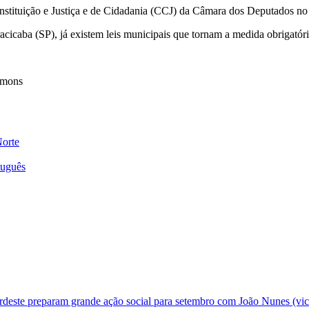
nstituição e Justiça e de Cidadania (CCJ) da Câmara dos Deputados no
acicaba (SP), já existem leis municipais que tornam a medida obrigatór
ommons
Norte
tuguês
deste preparam grande ação social para setembro com João Nunes (vic