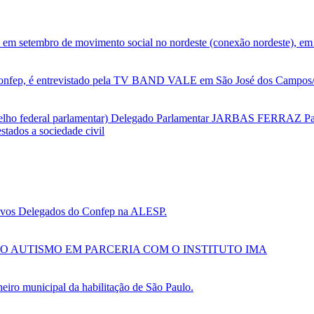
 em setembro de movimento social no nordeste (conexão nordeste), em 
nfep, é entrevistado pela TV BAND VALE em São José dos Campos/SP
selho federal parlamentar) Delegado Parlamentar JARBAS FERRAZ Par
tados a sociedade civil
 novos Delegados do Confep na ALESP.
O AUTISMO EM PARCERIA COM O INSTITUTO IMA
ro municipal da habilitação de São Paulo.