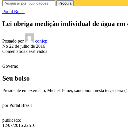
Procura
Portal Brasil
Lei obriga medição individual de água em
Postado por
confep
No 22 de julho de 2016
em
Comentários desativados
Lei
obriga
Governo
medição
individual
de
Seu bolso
água
em
Presidente em exercício, Michel Temer, sancionou, nesta terça-feira (
condomínios
por
Portal Brasil
publicado
:
12/07/2016 22h16