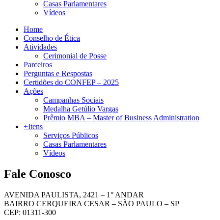
Casas Parlamentares
Vídeos
Home
Conselho de Ética
Atividades
Cerimonial de Posse
Parceiros
Perguntas e Respostas
Certidões do CONFEP – 2025
Ações
Campanhas Sociais
Medalha Getúlio Vargas
Prêmio MBA – Master of Business Administration
+Itens
Serviços Públicos
Casas Parlamentares
Vídeos
Fale Conosco
AVENIDA PAULISTA, 2421 – 1° ANDAR
BAIRRO CERQUEIRA CESAR – SÃO PAULO – SP
CEP: 01311-300