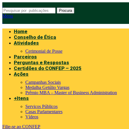
Procura
Menu
Home
Conselho de Ética
Atividades
Cerimonial de Posse
Parceiros
Perguntas e Respostas
Certidões do CONFEP – 2025
Ações
Campanhas Sociais
Medalha Getúlio Vargas
Prêmio MBA – Master of Business Administration
+Itens
Serviços Públicos
Casas Parlamentares
Vídeos
Filie-se ao CONFEP