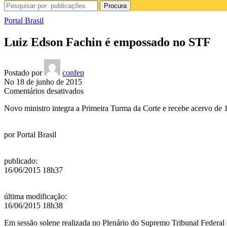
Procura
Portal Brasil
Luiz Edson Fachin é empossado no STF
Postado por
confep
No 18 de junho de 2015
em
Comentários desativados
Luiz
Novo ministro integra a Primeira Turma da Corte e recebe acervo de 1
Edson
Fachin
é
por
Portal Brasil
empossado
no
STF
publicado
:
16/06/2015 18h37
última modificação
:
16/06/2015 18h38
Em sessão solene realizada no Plenário do Supremo Tribunal Federal 