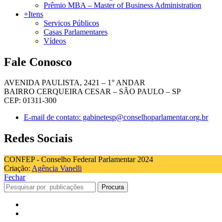
Prêmio MBA – Master of Business Administration
+Itens
Serviços Públicos
Casas Parlamentares
Vídeos
Fale Conosco
AVENIDA PAULISTA, 2421 – 1° ANDAR
BAIRRO CERQUEIRA CESAR – SÃO PAULO – SP
CEP: 01311-300
E-mail de contato: gabinetesp@conselhoparlamentar.org.br
Redes Sociais
CONFEP - Conselho Federal Parlamentar 2024
Criação:
Agência Vanelli
Fechar
Procura