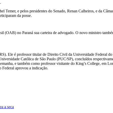
.
hel Temer, e pelos presidentes do Senado, Renan Calheiros, e da Câma
rticiparam da posse.
 (OAB) no Paraná sua carteira de advogado. O novo ministro também p
S). Ele é professor titular de Direito Civil da Universidade Federal
a Universidade Católica de São Paulo (PUC/SP), concluídos respectiv
emanha, e também como professor visitante do King’s College, em Lon
o Federal aprovou a indicação.
ra a seca