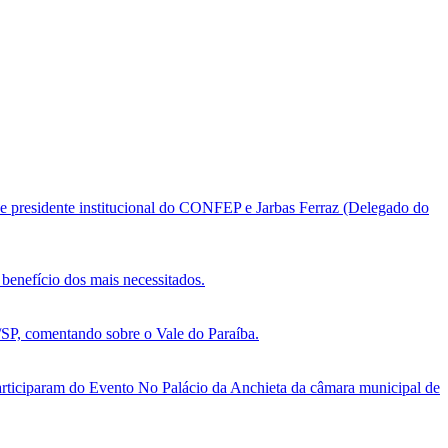
e presidente institucional do CONFEP e Jarbas Ferraz (Delegado do
benefício dos mais necessitados.
, comentando sobre o Vale do Paraíba.
ticiparam do Evento No Palácio da Anchieta da câmara municipal de