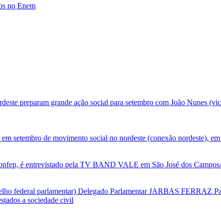
tos no Enem
deste preparam grande ação social para setembro com João Nunes (vic
 em setembro de movimento social no nordeste (conexão nordeste), em 
nfep, é entrevistado pela TV BAND VALE em São José dos Campos/SP
selho federal parlamentar) Delegado Parlamentar JARBAS FERRAZ Par
tados a sociedade civil