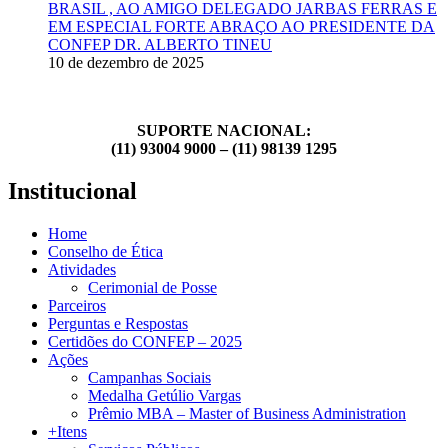
BRASIL , AO AMIGO DELEGADO JARBAS FERRAS E
EM ESPECIAL FORTE ABRAÇO AO PRESIDENTE DA
CONFEP DR. ALBERTO TINEU
10 de dezembro de 2025
SUPORTE NACIONAL:
(11) 93004 9000 – (11) 98139 1295
Institucional
Home
Conselho de Ética
Atividades
Cerimonial de Posse
Parceiros
Perguntas e Respostas
Certidões do CONFEP – 2025
Ações
Campanhas Sociais
Medalha Getúlio Vargas
Prêmio MBA – Master of Business Administration
+Itens