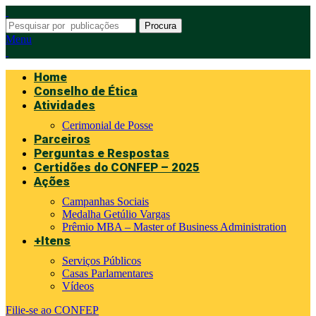
Procura
Menu
Home
Conselho de Ética
Atividades
Cerimonial de Posse
Parceiros
Perguntas e Respostas
Certidões do CONFEP – 2025
Ações
Campanhas Sociais
Medalha Getúlio Vargas
Prêmio MBA – Master of Business Administration
+Itens
Serviços Públicos
Casas Parlamentares
Vídeos
Filie-se ao CONFEP