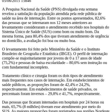
05/06/2015 15h46
A Pesquisa Nacional da Saúde (PNS) divulgada esta semana
revelou a satisfação da população atendida pela rede pública de
saúde na área de internação. Entre os pontos apresentados, 82,6%
das pessoas que se internaram nos 12 meses anteriores ao
levantamento consideraram o atendimento recebido nos hospitais do
Sistema Único de Saúde (SUS) como bom ou muito bom. Da
mesma forma, para 80,4% dos que tiveram atendimento de urgência
no domicílio, a avaliação foi boa ou muito boa.
O levantamento foi feito pelo Ministério da Saúde e o Instituto
Brasileiro de Geografia e Estatística (IBGE). O perfil de internação
compõe-se majoritariamente por jovens de 0 a 17 anos de idade
(75,2%) e pessoas de baixa escolaridade – 80,6% sem instrução ou
com fundamental incompleto.
Tratamento clínico e cirurgia foram os dois tipos de atendimento
mais frequentes nos casos de internação. Em estabelecimentos de
saúde públicos, as proporções foram de 42,4% e 24,2%,
respectivamente. Em estabelecimentos de saúde privados, os
percentuais foram inversos – 29,8% e 41,7%, respectivamente.
Das pessoas que ficaram internadas em hospitais por 24 horas ou
mais, 65,7% (8 milhões) tiveram esse atendimento por meio do
SUS. As maiores proporções foram registrados nas regiões Nordeste