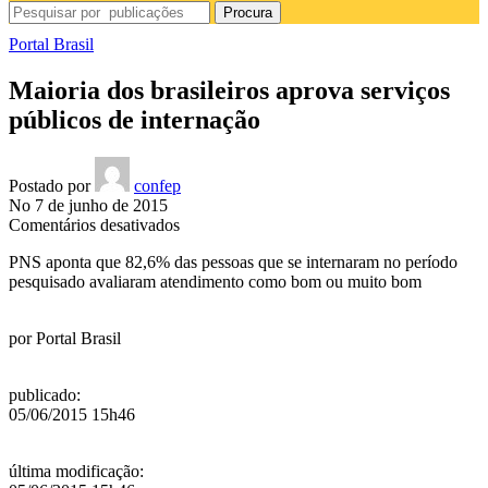
Procura
Portal Brasil
Maioria dos brasileiros aprova serviços
públicos de internação
Postado por
confep
No 7 de junho de 2015
em
Comentários desativados
Maioria
PNS aponta que 82,6% das pessoas que se internaram no período
dos
pesquisado avaliaram atendimento como bom ou muito bom
brasileiros
aprova
serviços
por
Portal Brasil
públicos
de
internação
publicado
:
05/06/2015 15h46
última modificação
: