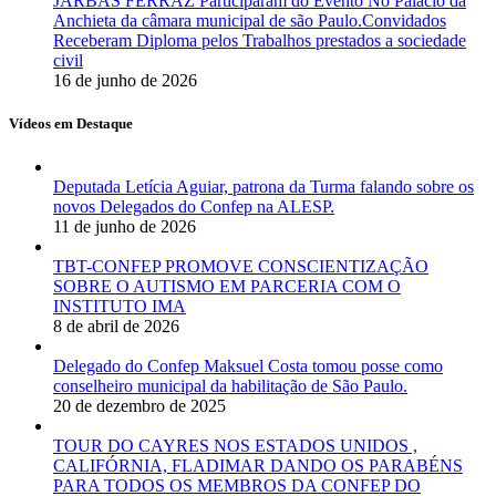
JARBAS FERRAZ Participaram do Evento No Palácio da
Anchieta da câmara municipal de são Paulo.Convidados
Receberam Diploma pelos Trabalhos prestados a sociedade
civil
16 de junho de 2026
Vídeos em Destaque
Deputada Letícia Aguiar, patrona da Turma falando sobre os
novos Delegados do Confep na ALESP.
11 de junho de 2026
TBT-CONFEP PROMOVE CONSCIENTIZAÇÃO
SOBRE O AUTISMO EM PARCERIA COM O
INSTITUTO IMA
8 de abril de 2026
Delegado do Confep Maksuel Costa tomou posse como
conselheiro municipal da habilitação de São Paulo.
20 de dezembro de 2025
TOUR DO CAYRES NOS ESTADOS UNIDOS ,
CALIFÓRNIA, FLADIMAR DANDO OS PARABÉNS
PARA TODOS OS MEMBROS DA CONFEP DO