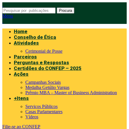
Procura
Menu
Home
Conselho de Ética
Atividades
Cerimonial de Posse
Parceiros
Perguntas e Respostas
Certidões do CONFEP – 2025
Ações
Campanhas Sociais
Medalha Getúlio Vargas
Prêmio MBA – Master of Business Administration
+Itens
Serviços Públicos
Casas Parlamentares
Vídeos
Filie-se ao CONFEP