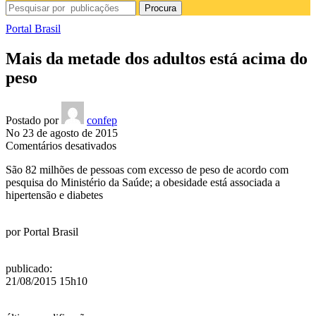
Procura
Portal Brasil
Mais da metade dos adultos está acima do
peso
Postado por
confep
No 23 de agosto de 2015
em
Comentários desativados
Mais
São 82 milhões de pessoas com excesso de peso de acordo com
da
pesquisa do Ministério da Saúde; a obesidade está associada a
metade
hipertensão e diabetes
dos
adultos
está
por
Portal Brasil
acima
do
peso
publicado
:
21/08/2015 15h10