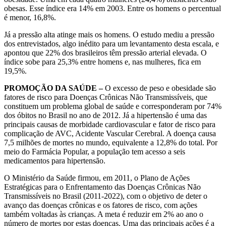
obesas. Esse índice era 14% em 2003. Entre os homens o percentual
é menor, 16,8%.
Já a pressão alta atinge mais os homens. O estudo mediu a pressão
dos entrevistados, algo inédito para um levantamento desta escala, e
apontou que 22% dos brasileiros têm pressão arterial elevada. O
índice sobe para 25,3% entre homens e, nas mulheres, fica em
19,5%.
PROMOÇÃO DA SAÚDE –
O excesso de peso e obesidade são
fatores de risco para Doenças Crônicas Não Transmissíveis, que
constituem um problema global de saúde e corresponderam por 74%
dos óbitos no Brasil no ano de 2012. Já a hipertensão é uma das
principais causas de morbidade cardiovascular e fator de risco para
complicação de AVC, Acidente Vascular Cerebral. A doença causa
7,5 milhões de mortes no mundo, equivalente a 12,8% do total. Por
meio do Farmácia Popular, a população tem acesso a seis
medicamentos para hipertensão.
O Ministério da Saúde firmou, em 2011, o Plano de Ações
Estratégicas para o Enfrentamento das Doenças Crônicas Não
Transmissíveis no Brasil (2011-2022), com o objetivo de deter o
avanço das doenças crônicas e os fatores de risco, com ações
também voltadas às crianças. A meta é reduzir em 2% ao ano o
número de mortes por estas doenças. Uma das principais ações é a