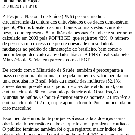
última modificação
:
21/08/2015 15h10
A Pesquisa Nacional de Saúde (PNS) pesou e mediu a
circunferência da cintura dos entrevistados e os dados demonstram
que 56,9% dos brasileiros com 18 anos ou mais estão acima do
peso, o que representa 82 milhões de pessoas. O índice é superior ao
calculado em 2003 pela POF/IBGE, que registrou 42%. O número
de pessoas com excesso de peso e obesidade é resultado das
mudanças no padrão de alimentação do brasileiro, bem como o
menor tempo dedicado a atividades físicas. A PNS é realizada pelo
Ministério da Saúde, em parceria com o IBGE.
De acordo com o Ministério da Saúde, também é preocupante a
massa de gordura abdominal, que pela primeira vez foi medida por
uma pesquisa no Brasil. Mais da metade das mulheres (52,1%)
apresentaram prevalência superior de obesidade abdominal, com
cintura acima de 88 cm, segundo parâmetros da Organização
Mundial de Saúde. O índice é menor entre os homens: 21,8% têm a
cintura acima de 102 cm, o que aponta circunferência aumentada no
caso masculino.
Essa medida é importante porque está associada a doenças como
obesidade, hipertensão e diabetes, que levam a problemas cardíacos.
O público feminino também foi o que registrou maior índice de
obesidade. Uma em cada quatro mulheres (24,4%) brasileiras estão