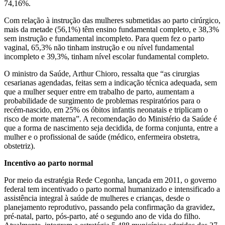
74,16%.
Com relação à instrução das mulheres submetidas ao parto cirúrgico,
mais da metade (56,1%) têm ensino fundamental completo, e 38,3%
sem instrução e fundamental incompleto. Para quem fez o parto
vaginal, 65,3% não tinham instrução e ou nível fundamental
incompleto e 39,3%, tinham nível escolar fundamental completo.
O ministro da Saúde, Arthur Chioro, ressalta que “as cirurgias
cesarianas agendadas, feitas sem a indicação técnica adequada, sem
que a mulher sequer entre em trabalho de parto, aumentam a
probabilidade de surgimento de problemas respiratórios para o
recém-nascido, em 25% os óbitos infantis neonatais e triplicam o
risco de morte materna”. A recomendação do Ministério da Saúde é
que a forma de nascimento seja decidida, de forma conjunta, entre a
mulher e o profissional de saúde (médico, enfermeira obstetra,
obstetriz).
Incentivo ao parto normal
Por meio da estratégia Rede Cegonha, lançada em 2011, o governo
federal tem incentivado o parto normal humanizado e intensificado a
assistência integral à saúde de mulheres e crianças, desde o
planejamento reprodutivo, passando pela confirmação da gravidez,
pré-natal, parto, pós-parto, até o segundo ano de vida do filho.