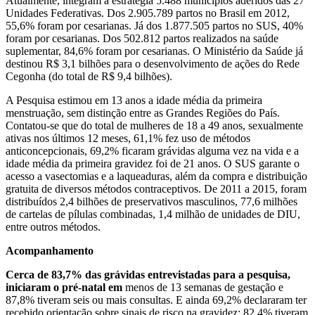
Atualmente, integram a estratégia 5.488 municípios aderidos das 27
Unidades Federativas. Dos 2.905.789 partos no Brasil em 2012,
55,6% foram por cesarianas. Já dos 1.877.505 partos no SUS, 40%
foram por cesarianas. Dos 502.812 partos realizados na saúde
suplementar, 84,6% foram por cesarianas. O Ministério da Saúde já
destinou R$ 3,1 bilhões para o desenvolvimento de ações do Rede
Cegonha (do total de R$ 9,4 bilhões).
A Pesquisa estimou em 13 anos a idade média da primeira
menstruação, sem distinção entre as Grandes Regiões do País.
Contatou-se que do total de mulheres de 18 a 49 anos, sexualmente
ativas nos últimos 12 meses, 61,1% fez uso de métodos
anticoncepcionais, 69,2% ficaram grávidas alguma vez na vida e a
idade média da primeira gravidez foi de 21 anos. O SUS garante o
acesso a vasectomias e a laqueaduras, além da compra e distribuição
gratuita de diversos métodos contraceptivos. De 2011 a 2015, foram
distribuídos 2,4 bilhões de preservativos masculinos, 77,6 milhões
de cartelas de pílulas combinadas, 1,4 milhão de unidades de DIU,
entre outros métodos.
Acompanhamento
Cerca de 83,7% das grávidas entrevistadas para a pesquisa,
iniciaram o pré-natal em
menos de 13 semanas de gestação e
87,8% tiveram seis ou mais consultas. E ainda 69,2% declararam ter
recebido orientação sobre sinais de risco na gravidez; 82,4% tiveram