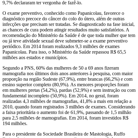
9,7% declararam ter vergonha de fazê-lo.
O exame preventivo, conhecido como Papanicolau, favorece o
diagnóstico precoce do câncer do colo do útero, além de outras
infecções que precisam ser tratadas. Se diagnosticado na fase inicial,
as chances de cura podem atingir resultados muito satisfatórios. A
recomendação do Ministério da Saúde é de que toda mulher que tem
ou já teve atividade sexual deve submeter-se a exame preventivo
periódico. Em 2014 foram realizados 9,3 milhões de exames
Papanicolau. Para isso, o Ministério da Saúde repassou R$ 65,5
milhões aos estados e municípios.
Segundo a PNS, 60% das mulheres de 50 a 69 anos fizeram
mamografia nos últimos dois anos anteriores à pesquisa, com maior
proporção na região Sudeste (67,9%), entre brancas (66,2%) e com
ensino superior completo (80,9%). As menores proporções foram
em mulheres pretas (54,2%), pardas (52,9%) e sem instrução ou com
fundamental incompleto (50,9%). Em 2014, no geral, foram
realizadas 4,3 milhões de mamografias, 41,8% a mais em relação a
2010, quando foram registrados 3 milhões de exames. Considerando
a faixa prioritária o aumento foi de 61,9%, passando de 1,5 milhão
para 2,5 milhões de mamografias. Em 2014, foram investidos R$
194 milhões.
Para o presidente da Sociedade Brasileira de Mastologia, Ruffo