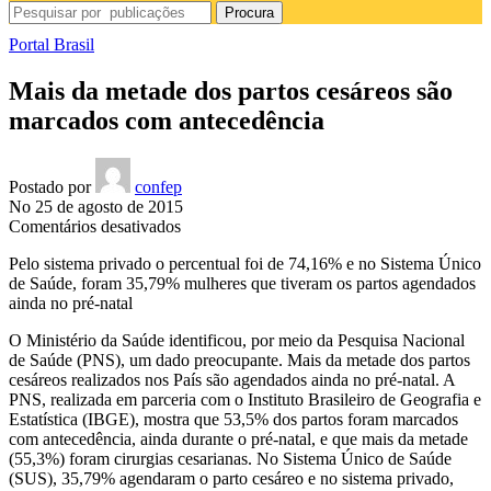
Procura
Portal Brasil
Mais da metade dos partos cesáreos são
marcados com antecedência
Postado por
confep
No 25 de agosto de 2015
em
Comentários desativados
Mais
Pelo sistema privado o percentual foi de 74,16% e no Sistema Único
da
de Saúde, foram 35,79% mulheres que tiveram os partos agendados
metade
ainda no pré-natal
dos
partos
O Ministério da Saúde identificou, por meio da Pesquisa Nacional
cesáreos
de Saúde (PNS), um dado preocupante. Mais da metade dos partos
são
cesáreos realizados nos País são agendados ainda no pré-natal. A
marcados
PNS, realizada em parceria com o Instituto Brasileiro de Geografia e
com
Estatística (IBGE), mostra que 53,5% dos partos foram marcados
antecedência
com antecedência, ainda durante o pré-natal, e que mais da metade
(55,3%) foram cirurgias cesarianas. No Sistema Único de Saúde
(SUS), 35,79% agendaram o parto cesáreo e no sistema privado,