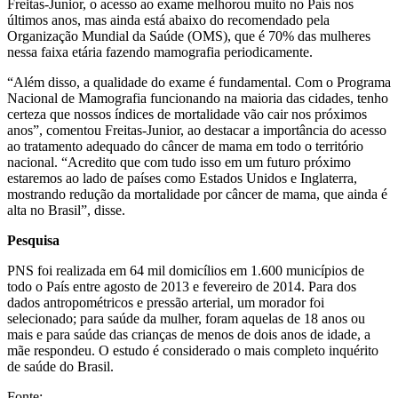
Freitas-Junior, o acesso ao exame melhorou muito no País nos
últimos anos, mas ainda está abaixo do recomendado pela
Organização Mundial da Saúde (OMS), que é 70% das mulheres
nessa faixa etária fazendo mamografia periodicamente.
“Além disso, a qualidade do exame é fundamental. Com o Programa
Nacional de Mamografia funcionando na maioria das cidades, tenho
certeza que nossos índices de mortalidade vão cair nos próximos
anos”, comentou Freitas-Junior, ao destacar a importância do acesso
ao tratamento adequado do câncer de mama em todo o território
nacional. “Acredito que com tudo isso em um futuro próximo
estaremos ao lado de países como Estados Unidos e Inglaterra,
mostrando redução da mortalidade por câncer de mama, que ainda é
alta no Brasil”, disse.
Pesquisa
PNS foi realizada em 64 mil domicílios em 1.600 municípios de
todo o País entre agosto de 2013 e fevereiro de 2014. Para dos
dados antropométricos e pressão arterial, um morador foi
selecionado; para saúde da mulher, foram aquelas de 18 anos ou
mais e para saúde das crianças de menos de dois anos de idade, a
mãe respondeu. O estudo é considerado o mais completo inquérito
de saúde do Brasil.
Fonte: