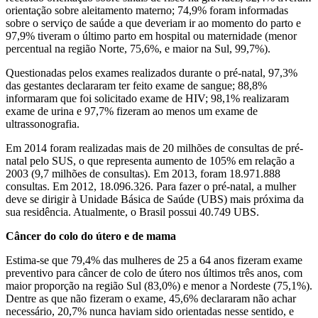
orientação sobre aleitamento materno; 74,9% foram informadas
sobre o serviço de saúde a que deveriam ir ao momento do parto e
97,9% tiveram o último parto em hospital ou maternidade (menor
percentual na região Norte, 75,6%, e maior na Sul, 99,7%).
Questionadas pelos exames realizados durante o pré-natal, 97,3%
das gestantes declararam ter feito exame de sangue; 88,8%
informaram que foi solicitado exame de HIV; 98,1% realizaram
exame de urina e 97,7% fizeram ao menos um exame de
ultrassonografia.
Em 2014 foram realizadas mais de 20 milhões de consultas de pré-
natal pelo SUS, o que representa aumento de 105% em relação a
2003 (9,7 milhões de consultas). Em 2013, foram 18.971.888
consultas. Em 2012, 18.096.326. Para fazer o pré-natal, a mulher
deve se dirigir à Unidade Básica de Saúde (UBS) mais próxima da
sua residência. Atualmente, o Brasil possui 40.749 UBS.
Câncer do colo do útero e de mama
Estima-se que 79,4% das mulheres de 25 a 64 anos fizeram exame
preventivo para câncer de colo de útero nos últimos três anos, com
maior proporção na região Sul (83,0%) e menor a Nordeste (75,1%).
Dentre as que não fizeram o exame, 45,6% declararam não achar
necessário, 20,7% nunca haviam sido orientadas nesse sentido, e