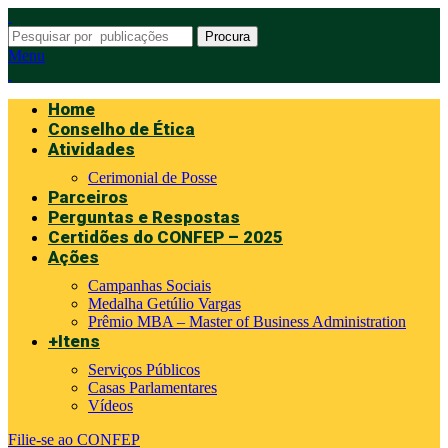
Procura
Menu
Home
Conselho de Ética
Atividades
Cerimonial de Posse
Parceiros
Perguntas e Respostas
Certidões do CONFEP – 2025
Ações
Campanhas Sociais
Medalha Getúlio Vargas
Prêmio MBA – Master of Business Administration
+Itens
Serviços Públicos
Casas Parlamentares
Vídeos
Filie-se ao CONFEP