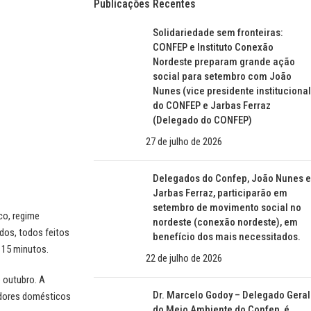
Publicações Recentes
Solidariedade sem fronteiras:
CONFEP e Instituto Conexão
Nordeste preparam grande ação
social para setembro com João
Nunes (vice presidente institucional
do CONFEP e Jarbas Ferraz
(Delegado do CONFEP)
27 de julho de 2026
Delegados do Confep, João Nunes e
Jarbas Ferraz, participarão em
setembro de movimento social no
co, regime
nordeste (conexão nordeste), em
dos, todos feitos
benefício dos mais necessitados.
e 15 minutos.
22 de julho de 2026
 outubro. A
Dr. Marcelo Godoy – Delegado Geral
adores domésticos
do Meio Ambiente do Confep, é