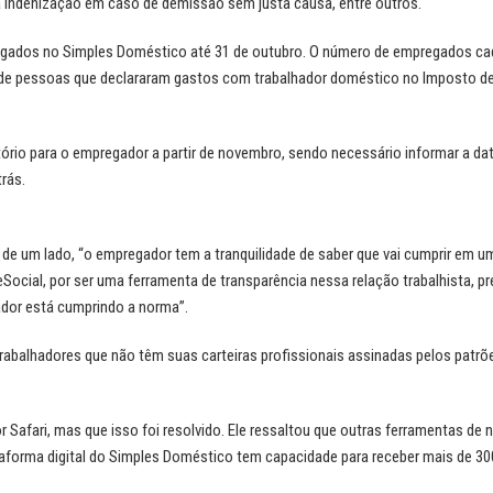
a indenização em caso de demissão sem justa causa, entre outros.
regados no Simples Doméstico até 31 de outubro. O número de empregados c
 de pessoas que declararam gastos com trabalhador doméstico no Imposto d
rio para o empregador a partir de novembro, sendo necessário informar a da
rás.
, de um lado, “o empregador tem a tranquilidade de saber que vai cumprir em u
 eSocial, por ser uma ferramenta de transparência nessa relação trabalhista, pr
gador está cumprindo a norma”.
trabalhadores que não têm suas carteiras profissionais assinadas pelos patrõ
afari, mas que isso foi resolvido. Ele ressaltou que outras ferramentas d
taforma digital do Simples Doméstico tem capacidade para receber mais de 30