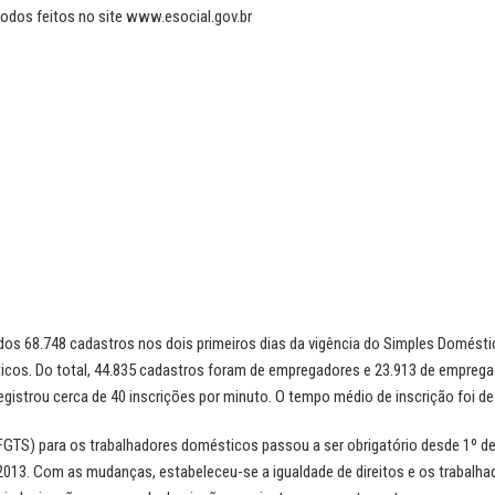
odos feitos no site www.esocial.gov.br
ados 68.748 cadastros nos dois primeiros dias da vigência do Simples Domésti
icos. Do total, 44.835 cadastros foram de empregadores e 23.913 de emprega
a registrou cerca de 40 inscrições por minuto. O tempo médio de inscrição foi d
FGTS) para os trabalhadores domésticos passou a ser obrigatório desde 1º de
2013. Com as mudanças, estabeleceu-se a igualdade de direitos e os trabalh