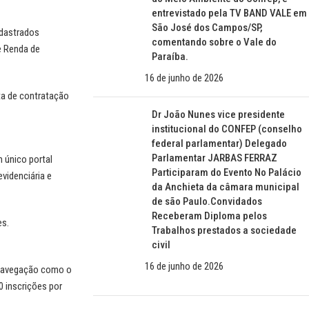
entrevistado pela TV BAND VALE em
São José dos Campos/SP,
adastrados
comentando sobre o Vale do
e Renda de
Paraíba.
16 de junho de 2026
ta de contratação
Dr João Nunes vice presidente
institucional do CONFEP (conselho
federal parlamentar) Delegado
Parlamentar JARBAS FERRAZ
m único portal
Participaram do Evento No Palácio
evidenciária e
da Anchieta da câmara municipal
de são Paulo.Convidados
Receberam Diploma pelos
es.
Trabalhos prestados a sociedade
civil
16 de junho de 2026
e navegação como o
0 inscrições por