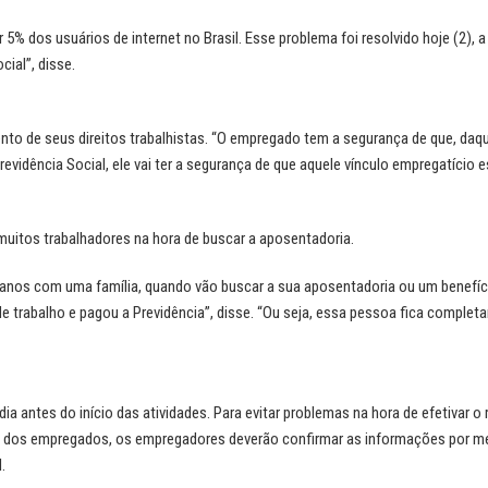
 dos usuários de internet no Brasil. Esse problema foi resolvido hoje (2), a p
cial”, disse.
 de seus direitos trabalhistas. “O empregado tem a segurança de que, daqui
vidência Social, ele vai ter a segurança de que aquele vínculo empregatício es
muitos trabalhadores na hora de buscar a aposentadoria.
anos com uma família, quando vão buscar a sua aposentadoria ou um benefíci
e trabalho e pagou a Previdência”, disse. “Ou seja, essa pessoa fica comple
a antes do início das atividades. Para evitar problemas na hora de efetivar o 
s dos empregados, os empregadores deverão confirmar as informações por m
.