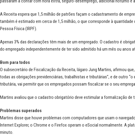
passaram a contar com hora extra, seguro-desemprego, adicional noturno e 
A Receita espera que 1,5 milhão de patrões façam o cadastramento de emp
também é estimado em cerca de 1,5 milhão, o que corresponde à quantidade
Pessoa Física (IRPF).
Apenas 3% das declarações têm mais de um empregado. O cadastro é obrigató
do empregado independentemente de ter sido admitido há um mês ou anos at
Bom para todos
O subsecretário de Fiscalização da Receita, Iágaro Jung Martins, afirmou que
todas as obrigações previdenciárias, trabalhistas e tributárias”, e de outro “o
tributária, vai permitir que os empregados possam fiscalizar se o seu empre
Martins avaliou que o cadastro obrigatório deve estimular a formalização de 
Problemas superados
Martins disse que houve problemas com computadores que usam o navegador S
Internet Explorer, o Chrome e o Firefox operam o eSocial normalmente. A pla
minuto.