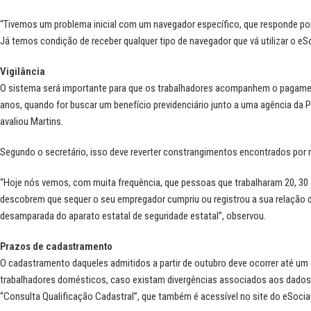
“Tivemos um problema inicial com um navegador específico, que responde por 5%
Já temos condição de receber qualquer tipo de navegador que vá utilizar o eSo
Vigilância
O sistema será importante para que os trabalhadores acompanhem o pagamento
anos, quando for buscar um benefício previdenciário junto a uma agência da Pre
avaliou Martins.
Segundo o secretário, isso deve reverter constrangimentos encontrados por 
“Hoje nós vemos, com muita frequência, que pessoas que trabalharam 20, 30 
descobrem que sequer o seu empregador cumpriu ou registrou a sua relação d
desamparada do aparato estatal de seguridade estatal”, observou.
Prazos de cadastramento
O cadastramento daqueles admitidos a partir de outubro deve ocorrer até um di
trabalhadores domésticos, caso existam divergências associados aos dado
“Consulta Qualificação Cadastral”, que também é acessível no site do eSocial