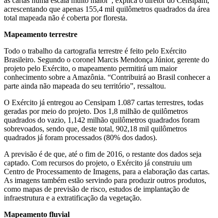
as cartas numa escala muito maior”, explica o diretor do Censipam,
acrescentando que apenas 155,4 mil quilômetros quadrados da área
total mapeada não é coberta por floresta.
Mapeamento terrestre
Todo o trabalho da cartografia terrestre é feito pelo Exército
Brasileiro. Segundo o coronel Marcis Mendonça Júnior, gerente do
projeto pelo Exército, o mapeamento permitirá um maior
conhecimento sobre a Amazônia. “Contribuirá ao Brasil conhecer a
parte ainda não mapeada do seu território”, ressaltou.
O Exército já entregou ao Censipam 1.087 cartas terrestres, todas
geradas por meio do projeto. Dos 1,8 milhão de quilômetros
quadrados do vazio, 1,142 milhão quilômetros quadrados foram
sobrevoados, sendo que, deste total, 902,18 mil quilômetros
quadrados já foram processados (80% dos dados).
A previsão é de que, até o fim de 2016, o restante dos dados seja
captado. Com recursos do projeto, o Exército já construiu um
Centro de Processamento de Imagens, para a elaboração das cartas.
As imagens também estão servindo para produzir outros produtos,
como mapas de previsão de risco, estudos de implantação de
infraestrutura e a extratificação da vegetação.
Mapeamento fluvial