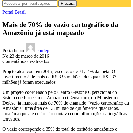
Procura
Portal Brasil
Mais de 70% do vazio cartográfico da
Amazônia já está mapeado
Postado por
confep
No 23 de março de 2016
em
Comentários desativados
Mais
Projeto alcançou, em 2015, execução de 71,14% da meta. O
de
investimento é de mais de R$ 333 milhões, dos quais R$ 237
70%
milhões já foram executados
do
vazio
Um projeto coordenado pelo Centro Gestor e Operacional do
cartográfico
Sistema de Proteção da Amazônia (Censipam), do Ministério da
da
Defesa, já mapeou mais de 70% do chamado “vazio cartográfico da
Amazônia
Amazônia” uma área de 1,8 milhão de quilômetros quadrados. É
já
uma área que até então não contava com informações cartográficas
está
terrestres.
mapeado
O vazio corresponde a 35% do total do território amazônico e