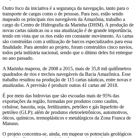
Outro foco da iniciativa é a segurança da navegação, tanto para o
transporte de cargas como o de pessoas. Para isso, estão sendo
mapeado os principais rios navegáveis da Amazônia, trabalho a
cargo do Centro de Hidrografia da Marinha (DHM). A produção de
novas cartas náuticas ou a sua atualização é de grande importância,
tendo em vista que os rios estão em constante movimento. As cartas
são construídas com a utilização de barcos especializados para essa
finalidade. Para atender ao projeto, foram construídos cinco navios,
todos pela indústria nacional, sendo que o último deles foi entregue
no ano passado.
A Marinha mapeou, de 2008 a 2015, mais de 35,8 mil quilômetros
quadrados de rios e trechos navegáveis da Bacia Amazônica. Esse
trabalho resultou na produção de 115 cartas náuticas, entre novas e
atualizadas. A previsão é produzir outras 41 cartas até 2018.
É por meio das hidrovias que são escoadas mais de 95% das
exportações da região, formadas por produtos como caulim,
celulose, bauxita, soja, fertilizantes, petróleo e gás liquefeito de
petróleo (GLP); além de produtos eletroeletrônicos, automotivos,
óticos, químicos, termoplásticos e metalúrgicos da Zona Franca de
Manaus.
O projeto concentra-se, ainda, em mapear os potenciais geológicos