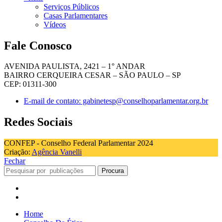
Serviços Públicos
Casas Parlamentares
Vídeos
Fale Conosco
AVENIDA PAULISTA, 2421 – 1° ANDAR
BAIRRO CERQUEIRA CESAR – SÃO PAULO – SP
CEP: 01311-300
E-mail de contato: gabinetesp@conselhoparlamentar.org.br
Redes Sociais
CONFEP - Conselho Federal Parlamentar 2024
Criação:
Agência Vanelli
Fechar
Procura
Home