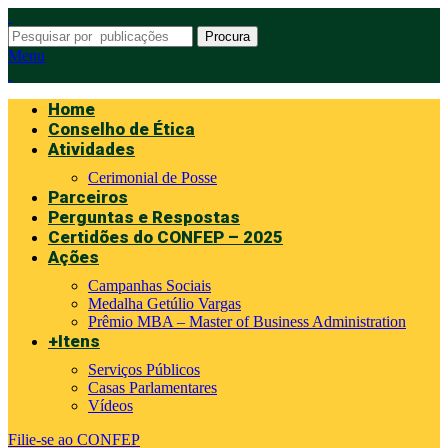
Procura
Menu
Home
Conselho de Ética
Atividades
Cerimonial de Posse
Parceiros
Perguntas e Respostas
Certidões do CONFEP – 2025
Ações
Campanhas Sociais
Medalha Getúlio Vargas
Prêmio MBA – Master of Business Administration
+Itens
Serviços Públicos
Casas Parlamentares
Vídeos
Filie-se ao CONFEP