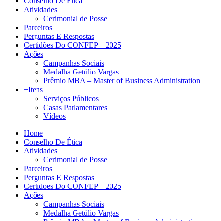
Conselho De Ética
Atividades
Cerimonial de Posse
Parceiros
Perguntas E Respostas
Certidões Do CONFEP – 2025
Ações
Campanhas Sociais
Medalha Getúlio Vargas
Prêmio MBA – Master of Business Administration
+Itens
Serviços Públicos
Casas Parlamentares
Vídeos
Home
Conselho De Ética
Atividades
Cerimonial de Posse
Parceiros
Perguntas E Respostas
Certidões Do CONFEP – 2025
Ações
Campanhas Sociais
Medalha Getúlio Vargas