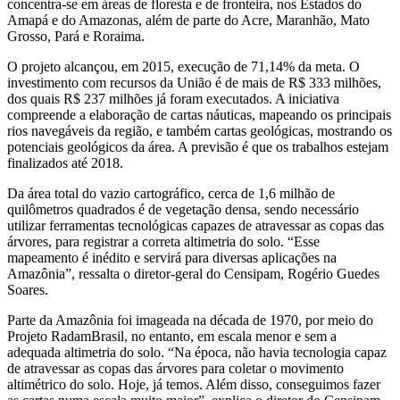
concentra-se em áreas de floresta e de fronteira, nos Estados do
Amapá e do Amazonas, além de parte do Acre, Maranhão, Mato
Grosso, Pará e Roraima.
O projeto alcançou, em 2015, execução de 71,14% da meta. O
investimento com recursos da União é de mais de R$ 333 milhões,
dos quais R$ 237 milhões já foram executados. A iniciativa
compreende a elaboração de cartas náuticas, mapeando os principais
rios navegáveis da região, e também cartas geológicas, mostrando os
potenciais geológicos da área. A previsão é que os trabalhos estejam
finalizados até 2018.
Da área total do vazio cartográfico, cerca de 1,6 milhão de
quilômetros quadrados é de vegetação densa, sendo necessário
utilizar ferramentas tecnológicas capazes de atravessar as copas das
árvores, para registrar a correta altimetria do solo. “Esse
mapeamento é inédito e servirá para diversas aplicações na
Amazônia”, ressalta o diretor-geral do Censipam, Rogério Guedes
Soares.
Parte da Amazônia foi imageada na década de 1970, por meio do
Projeto RadamBrasil, no entanto, em escala menor e sem a
adequada altimetria do solo. “Na época, não havia tecnologia capaz
de atravessar as copas das árvores para coletar o movimento
altimétrico do solo. Hoje, já temos. Além disso, conseguimos fazer