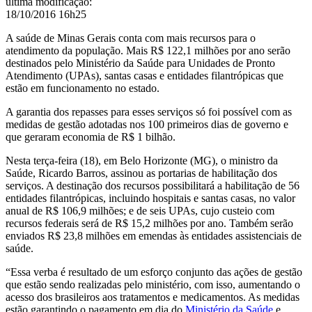
última modificação
:
Minas
18/10/2016 16h25
Gerais
A saúde de Minas Gerais conta com mais recursos para o
atendimento da população. Mais R$ 122,1 milhões por ano serão
destinados pelo Ministério da Saúde para Unidades de Pronto
Atendimento (UPAs), santas casas e entidades filantrópicas que
estão em funcionamento no estado.
A garantia dos repasses para esses serviços só foi possível com as
medidas de gestão adotadas nos 100 primeiros dias de governo e
que geraram economia de R$ 1 bilhão.
Nesta terça-feira (18), em Belo Horizonte (MG), o ministro da
Saúde, Ricardo Barros, assinou as portarias de habilitação dos
serviços. A destinação dos recursos possibilitará a habilitação de 56
entidades filantrópicas, incluindo hospitais e santas casas, no valor
anual de R$ 106,9 milhões; e de seis UPAs, cujo custeio com
recursos federais será de R$ 15,2 milhões por ano. Também serão
enviados R$ 23,8 milhões em emendas às entidades assistenciais de
saúde.
“Essa verba é resultado de um esforço conjunto das ações de gestão
que estão sendo realizadas pelo ministério, com isso, aumentando o
acesso dos brasileiros aos tratamentos e medicamentos. As medidas
estão garantindo o pagamento em dia do
Ministério da Saúde
e