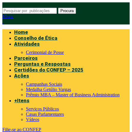
Procura
Menu
Home
Conselho de Ética
Atividades
Cerimonial de Posse
Parceiros
Perguntas e Respostas
Certidões do CONFEP – 2025
Ações
Campanhas Sociais
Medalha Getúlio Vargas
Prêmio MBA – Master of Business Administration
+Itens
Serviços Públicos
Casas Parlamentares
Vídeos
Filie-se ao CONFEP