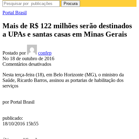
Procura
Portal Brasil
Mais de R$ 122 milhões serão destinados
a UPAs e santas casas em Minas Gerais
Postado por
confep
No 18 de outubro de 2016
em
Comentários desativados
Mais
Nesta terça-feira (18), em Belo Horizonte (MG), o ministro da
de
Saúde, Ricardo Barros, assinou as portarias de habilitação dos
R$
serviços
122
milhões
serão
por
Portal Brasil
destinados
a
UPAs
publicado
:
e
18/10/2016 15h55
santas
casas
em