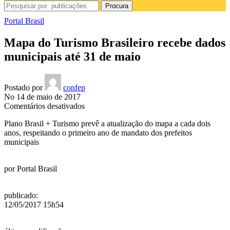
Procura
Portal Brasil
Mapa do Turismo Brasileiro recebe dados
municipais até 31 de maio
Postado por
confep
No 14 de maio de 2017
em
Comentários desativados
Mapa
Plano Brasil + Turismo prevê a atualização do mapa a cada dois
do
anos, respeitando o primeiro ano de mandato dos prefeitos
Turismo
municipais
Brasileiro
recebe
dados
por
Portal Brasil
municipais
até
31
publicado
:
de
12/05/2017 15h54
maio