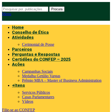
Procura
Menu
Home
Conselho de Ética
Atividades
Cerimonial de Posse
Parceiros
Perguntas e Respostas
Certidões do CONFEP – 2025
Ações
Campanhas Sociais
Medalha Getúlio Vargas
Prêmio MBA – Master of Business Administration
+Itens
Serviços Públicos
Casas Parlamentares
Vídeos
Filie-se ao CONFEP