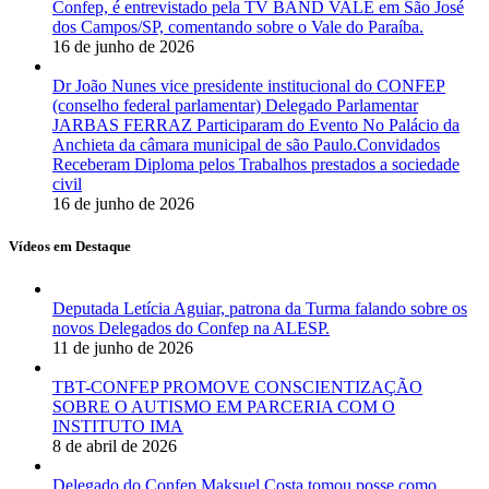
Confep, é entrevistado pela TV BAND VALE em São José
dos Campos/SP, comentando sobre o Vale do Paraíba.
16 de junho de 2026
Dr João Nunes vice presidente institucional do CONFEP
(conselho federal parlamentar) Delegado Parlamentar
JARBAS FERRAZ Participaram do Evento No Palácio da
Anchieta da câmara municipal de são Paulo.Convidados
Receberam Diploma pelos Trabalhos prestados a sociedade
civil
16 de junho de 2026
Vídeos em Destaque
Deputada Letícia Aguiar, patrona da Turma falando sobre os
novos Delegados do Confep na ALESP.
11 de junho de 2026
TBT-CONFEP PROMOVE CONSCIENTIZAÇÃO
SOBRE O AUTISMO EM PARCERIA COM O
INSTITUTO IMA
8 de abril de 2026
Delegado do Confep Maksuel Costa tomou posse como