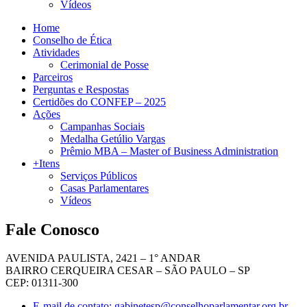
Vídeos
Home
Conselho de Ética
Atividades
Cerimonial de Posse
Parceiros
Perguntas e Respostas
Certidões do CONFEP – 2025
Ações
Campanhas Sociais
Medalha Getúlio Vargas
Prêmio MBA – Master of Business Administration
+Itens
Serviços Públicos
Casas Parlamentares
Vídeos
Fale Conosco
AVENIDA PAULISTA, 2421 – 1° ANDAR
BAIRRO CERQUEIRA CESAR – SÃO PAULO – SP
CEP: 01311-300
E-mail de contato: gabinetesp@conselhoparlamentar.org.br