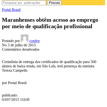
Procura
Portal Brasil
Maranhenses obtêm acesso ao emprego
por meio de qualificação profissional
Postado por
confep
No 3 de julho de 2015
em
Comentários desativados
Maranhenses
obtêm
Cerimônia de entrega dos certificados de qualificação para 500
acesso
alunos de baixa renda, em São Luís, terá presença da ministra
ao
Tereza Campello
emprego
por
meio
por
Portal Brasil
de
qualificação
profissional
publicado
:
03/07/2015 11h30