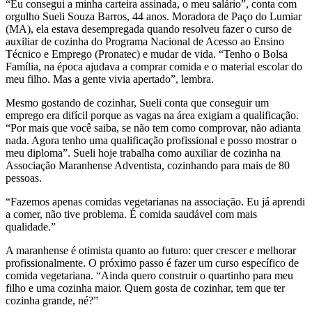
“Eu consegui a minha carteira assinada, o meu salário”, conta com
orgulho Sueli Souza Barros, 44 anos. Moradora de Paço do Lumiar
(MA), ela estava desempregada quando resolveu fazer o curso de
auxiliar de cozinha do Programa Nacional de Acesso ao Ensino
Técnico e Emprego (Pronatec) e mudar de vida. “Tenho o Bolsa
Família, na época ajudava a comprar comida e o material escolar do
meu filho. Mas a gente vivia apertado”, lembra.
Mesmo gostando de cozinhar, Sueli conta que conseguir um
emprego era difícil porque as vagas na área exigiam a qualificação.
“Por mais que você saiba, se não tem como comprovar, não adianta
nada. Agora tenho uma qualificação profissional e posso mostrar o
meu diploma”. Sueli hoje trabalha como auxiliar de cozinha na
Associação Maranhense Adventista, cozinhando para mais de 80
pessoas.
“Fazemos apenas comidas vegetarianas na associação. Eu já aprendi
a comer, não tive problema. É comida saudável com mais
qualidade.”
A maranhense é otimista quanto ao futuro: quer crescer e melhorar
profissionalmente. O próximo passo é fazer um curso específico de
comida vegetariana. “Ainda quero construir o quartinho para meu
filho e uma cozinha maior. Quem gosta de cozinhar, tem que ter
cozinha grande, né?”