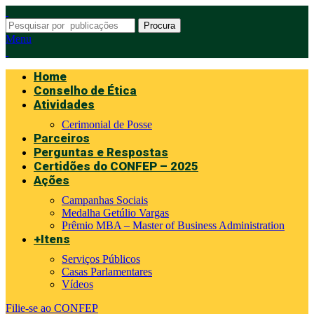
Procura
Menu
Home
Conselho de Ética
Atividades
Cerimonial de Posse
Parceiros
Perguntas e Respostas
Certidões do CONFEP – 2025
Ações
Campanhas Sociais
Medalha Getúlio Vargas
Prêmio MBA – Master of Business Administration
+Itens
Serviços Públicos
Casas Parlamentares
Vídeos
Filie-se ao CONFEP