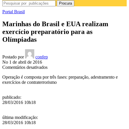
Procura
Portal Brasil
Marinhas do Brasil e EUA realizam
exercício preparatório para as
Olímpiadas
Postado por
confep
No 1 de abril de 2016
em
Comentários desativados
Marinhas
Operação é composta por três fases: preparação, adestramento e
do
exercícios de contraterrorismo
Brasil
e
EUA
publicado
:
realizam
28/03/2016 10h18
exercício
preparatório
para
última modificação
:
as
28/03/2016 10h18
Olímpiadas