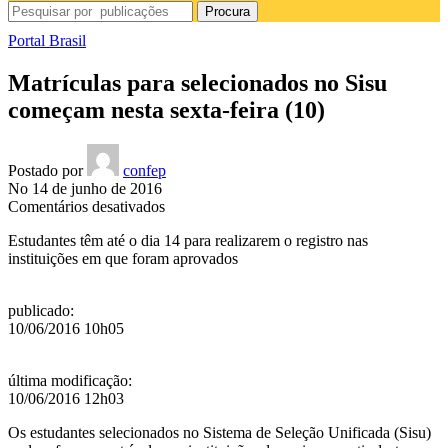
Procura
Portal Brasil
Matrículas para selecionados no Sisu
começam nesta sexta-feira (10)
Postado por
confep
No 14 de junho de 2016
em
Comentários desativados
Matrículas
Estudantes têm até o dia 14 para realizarem o registro nas
para
instituições em que foram aprovados
selecionados
no
Sisu
publicado
:
começam
10/06/2016 10h05
nesta
sexta-
feira
última modificação
:
(10)
10/06/2016 12h03
Os estudantes selecionados no Sistema de Seleção Unificada (Sisu)