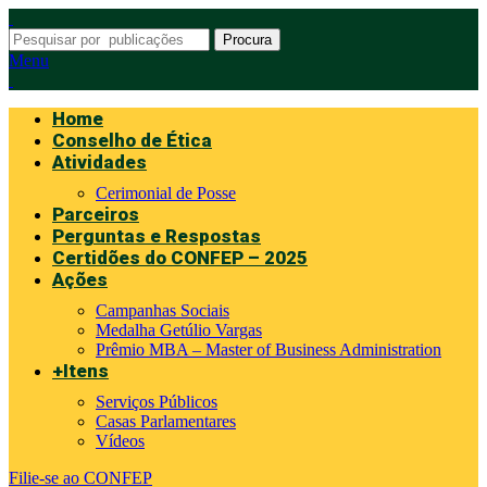
Procura
Menu
Home
Conselho de Ética
Atividades
Cerimonial de Posse
Parceiros
Perguntas e Respostas
Certidões do CONFEP – 2025
Ações
Campanhas Sociais
Medalha Getúlio Vargas
Prêmio MBA – Master of Business Administration
+Itens
Serviços Públicos
Casas Parlamentares
Vídeos
Filie-se ao CONFEP