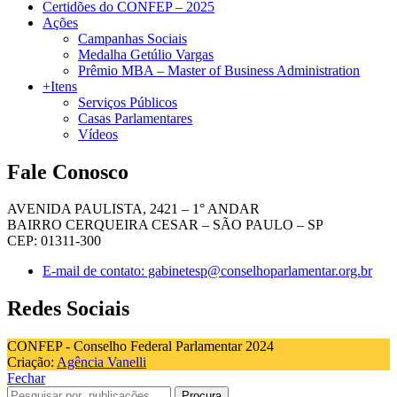
Certidões do CONFEP – 2025
Ações
Campanhas Sociais
Medalha Getúlio Vargas
Prêmio MBA – Master of Business Administration
+Itens
Serviços Públicos
Casas Parlamentares
Vídeos
Fale Conosco
AVENIDA PAULISTA, 2421 – 1° ANDAR
BAIRRO CERQUEIRA CESAR – SÃO PAULO – SP
CEP: 01311-300
E-mail de contato: gabinetesp@conselhoparlamentar.org.br
Redes Sociais
CONFEP - Conselho Federal Parlamentar 2024
Criação:
Agência Vanelli
Fechar
Procura