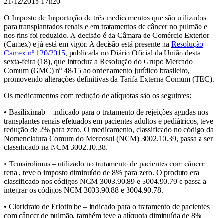
21/12/2015 17h20
O Imposto de Importação de
três medicamentos que são utilizados
para transplantados renais e em tratamentos de câncer no pulmão e
nos rins foi reduzido. A
decisão é da Câmara de Comércio Exterior
(Camex) e já está em vigor. A decisão está presente na
Resolução
Camex nº 120/2015
, publicada no Diário Oficial da União desta
sexta-feira (18), que introduz a Resolução do Grupo Mercado
Comum (GMC) nº 48/15 ao ordenamento jurídico brasileiro,
promovendo alterações definitivas da Tarifa Externa Comum (TEC).
Os medicamentos com redução de alíquotas são os seguintes:
• Basiliximab – indicado para o tratamento de rejeições agudas nos
transplantes renais efetuados em pacientes adultos e pediátricos, teve
redução de 2% para zero. O medicamento, classificado no código da
Nomenclatura Comum do Mercosul (NCM) 3002.10.39, passa a ser
classificado na NCM 3002.10.38.
• Temsirolimus – utilizado no tratamento de pacientes com câncer
renal, teve o imposto diminuído de 8% para zero. O produto era
classificado nos códigos NCM 3003.90.89 e 3004.90.79 e passa a
integrar os códigos NCM 3003.90.88 e 3004.90.78.
• Cloridrato de Erlotinibe – indicado para o tratamento de pacientes
com câncer de pulmão, também teve a alíquota diminuída de 8%