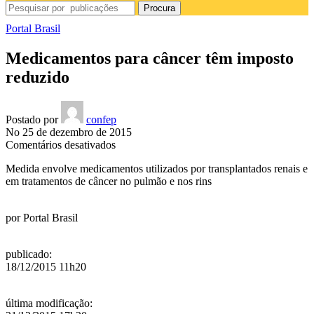
Procura
Portal Brasil
Medicamentos para câncer têm imposto
reduzido
Postado por
confep
No 25 de dezembro de 2015
em
Comentários desativados
Medicamentos
Medida envolve medicamentos utilizados por transplantados renais e
para
em tratamentos de câncer no pulmão e nos rins
câncer
têm
imposto
por
Portal Brasil
reduzido
publicado
:
18/12/2015 11h20
última modificação
: