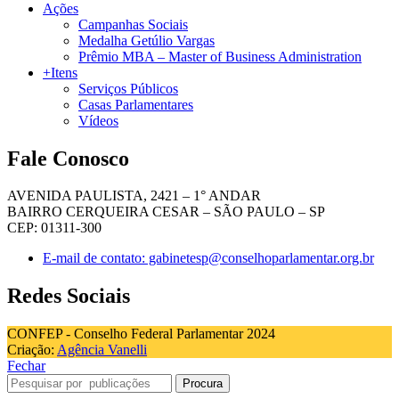
Ações
Campanhas Sociais
Medalha Getúlio Vargas
Prêmio MBA – Master of Business Administration
+Itens
Serviços Públicos
Casas Parlamentares
Vídeos
Fale Conosco
AVENIDA PAULISTA, 2421 – 1° ANDAR
BAIRRO CERQUEIRA CESAR – SÃO PAULO – SP
CEP: 01311-300
E-mail de contato: gabinetesp@conselhoparlamentar.org.br
Redes Sociais
CONFEP - Conselho Federal Parlamentar 2024
Criação:
Agência Vanelli
Fechar
Procura