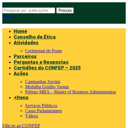
Procura
Menu
Home
Conselho de Ética
Atividades
Cerimonial de Posse
Parceiros
Perguntas e Respostas
Certidões do CONFEP – 2025
Ações
Campanhas Sociais
Medalha Getúlio Vargas
Prêmio MBA – Master of Business Administration
+Itens
Serviços Públicos
Casas Parlamentares
Vídeos
Filie-se ao CONFEP