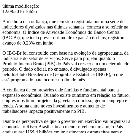
última modificação
:
12/08/2016 16h56
A melhora da confiança, que tem sido registrada por uma série de
indicadores divulgados nas últimas semanas, começa a se refletir na
economia. O Índice de Atividade Econômica do Banco Central
(IBC-Br), que tenta prever o ritmo de expansão do País, registrou
avanço de 0,23% em junho.
O IBC-Br foi construído com base na evolução da agropecuária, da
indústria e do setor de serviços. Serve para projetar quanto o
Produto Interno Bruto (PIB) do País vai crescer em um determinado
período. O dado oficial, no entanto, é divulgado apenas
pelo
Instituto Brasileiro de Geografia e Estatística (IBGE), o que
está programado para ocorrer no fim do mês.
A confiança de empresários e de famílias é fundamental para a
expansão econômica. Quando existe otimismo em relação ao futuro,
empresários tiram projetos da gaveta e, com isso, geram emprego e
renda. A soma entre novos investimentos e aumento de
trabalhadores impacta positivamente no PIB.
Diante da perspectiva de que o governo em exercício vai organizar a
economia, o Risco Brasil caiu ao menor nível em um ano, o País
atraiu quase US$ 4 bilhões em investimentos estrangeiros para o