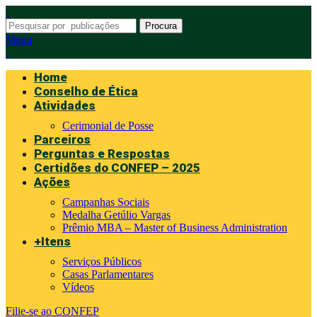
Procura
Menu
Home
Conselho de Ética
Atividades
Cerimonial de Posse
Parceiros
Perguntas e Respostas
Certidões do CONFEP – 2025
Ações
Campanhas Sociais
Medalha Getúlio Vargas
Prêmio MBA – Master of Business Administration
+Itens
Serviços Públicos
Casas Parlamentares
Vídeos
Filie-se ao CONFEP