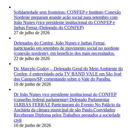
Solidariedade sem fronteiras: CONFEP e Instituto Conexão
Nordeste preparam grande ação social para setembro com
João Nunes (vice presidente institucional do CONFEP e
Jarbas Ferraz (Delegado do CONFEP)
27 de julho de 2026
Delegados do Confep, João Nunes e Jarbas Ferraz,
participarão em setembro de movimento social no nordeste
(conexão nordeste), em benefício dos mais necessitados.
22 de julho de 2026
Dr. Marcelo Godoy – Delegado Geral do Meio Ambiente do
Confep, é entrevistado pela TV BAND VALE em São José
dos Campos/SP, comentando sobre o Vale do Paraíba.
16 de junho de 2026
Dr João Nunes vice presidente institucional do CONFEP
(conselho federal parlamentar) Delegado Parlamentar
JARBAS FERRAZ Participaram do Evento No Palácio da
Anchieta da câmara municipal de são Paulo.Convidados
Receberam Diploma pelos Trabalhos prestados a sociedade
civil
16 de junho de 2026