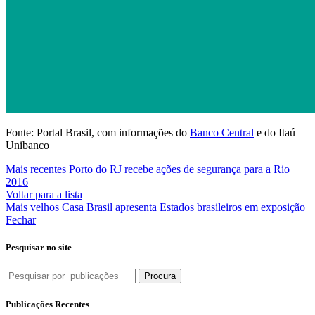
Fonte: Portal Brasil, com informações do
Banco Central
e do Itaú
Unibanco
Mais recentes
Porto do RJ recebe ações de segurança para a Rio
2016
Voltar para a lista
Mais velhos
Casa Brasil apresenta Estados brasileiros em exposição
Fechar
Pesquisar no site
Procura
Publicações Recentes