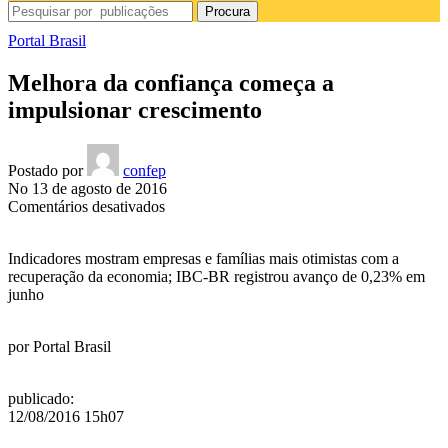
Procura
Portal Brasil
Melhora da confiança começa a
impulsionar crescimento
Postado por
confep
No 13 de agosto de 2016
em
Comentários desativados
Melhora
da
Indicadores mostram empresas e famílias mais otimistas com a
confiança
recuperação da economia; IBC-BR registrou avanço de 0,23% em
começa
junho
a
impulsionar
crescimento
por
Portal Brasil
publicado
:
12/08/2016 15h07