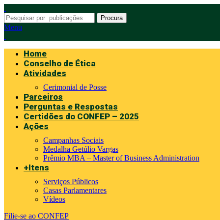
Procura
Menu
Home
Conselho de Ética
Atividades
Cerimonial de Posse
Parceiros
Perguntas e Respostas
Certidões do CONFEP – 2025
Ações
Campanhas Sociais
Medalha Getúlio Vargas
Prêmio MBA – Master of Business Administration
+Itens
Serviços Públicos
Casas Parlamentares
Vídeos
Filie-se ao CONFEP