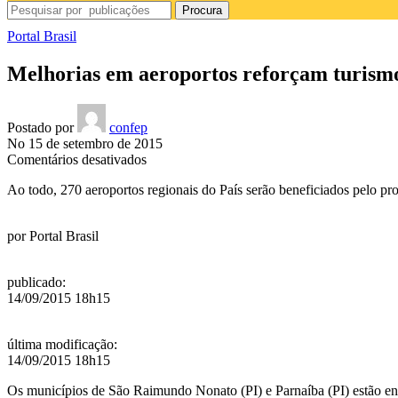
Procura
Portal Brasil
Melhorias em aeroportos reforçam turismo
Postado por
confep
No 15 de setembro de 2015
em
Comentários desativados
Melhorias
Ao todo, 270 aeroportos regionais do País serão beneficiados pelo pr
em
aeroportos
reforçam
por
Portal Brasil
turismo
no
Piauí
publicado
:
14/09/2015 18h15
última modificação
:
14/09/2015 18h15
Os municípios de São Raimundo Nonato (PI) e Parnaíba (PI) estão ent