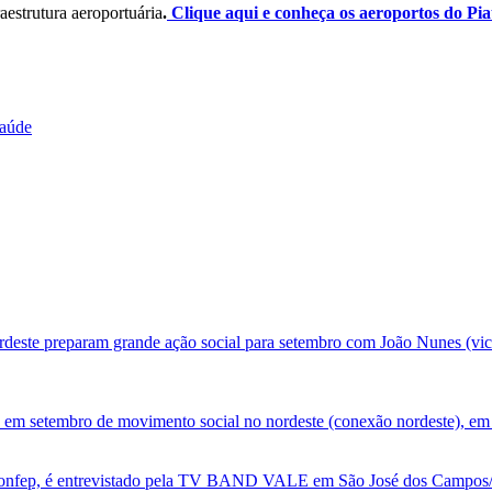
aestrutura aeroportuária
.
Clique aqui e conheça os aeroportos do Pia
saúde
deste preparam grande ação social para setembro com João Nunes (vic
 em setembro de movimento social no nordeste (conexão nordeste), em 
nfep, é entrevistado pela TV BAND VALE em São José dos Campos/SP