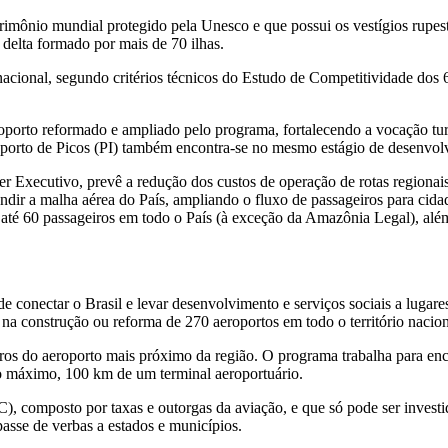
trimônio mundial protegido pela Unesco e que possui os vestígios rupe
 delta formado por mais de 70 ilhas.
o nacional, segundo critérios técnicos do Estudo de Competitividade do
orto reformado e ampliado pelo programa, fortalecendo a vocação turí
roporto de Picos (PI) também encontra-se no mesmo estágio de desenvol
r Executivo, prevê a redução dos custos de operação de rotas regionai
andir a malha aérea do País, ampliando o fluxo de passageiros para cid
até 60 passageiros em todo o País (à exceção da Amazônia Legal), alé
nectar o Brasil e levar desenvolvimento e serviços sociais a lugares di
 na construção ou reforma de 270 aeroportos em todo o território nacion
tros do aeroporto mais próximo da região. O programa trabalha para enc
no máximo, 100 km de um terminal aeroportuário.
 composto por taxas e outorgas da aviação, e que só pode ser investid
passe de verbas a estados e municípios.