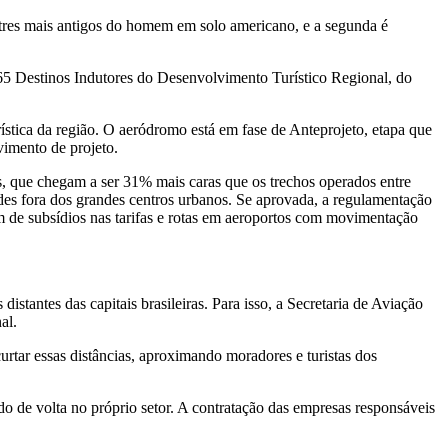
stres mais antigos do homem em solo americano, e a segunda é
s 65 Destinos Indutores do Desenvolvimento Turístico Regional, do
stica da região. O aeródromo está em fase de Anteprojeto, etapa que
vimento de projeto.
s, que chegam a ser 31% mais caras que os trechos operados entre
ades fora dos grandes centros urbanos. Se aprovada, a regulamentação
m de subsídios nas tarifas e rotas em aeroportos com movimentação
stantes das capitais brasileiras. Para isso, a Secretaria de Aviação
al.
urtar essas distâncias, aproximando moradores e turistas dos
o de volta no próprio setor. A contratação das empresas responsáveis