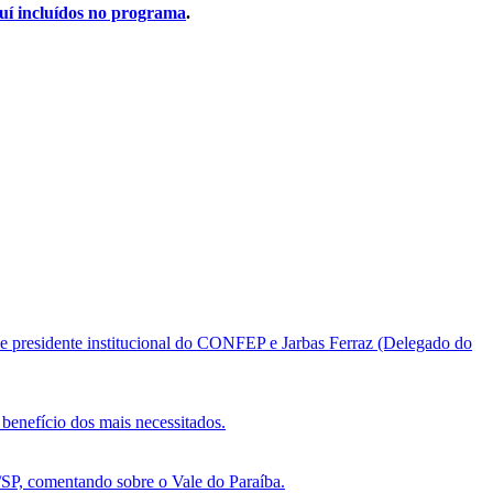
uí incluídos no programa
.
e presidente institucional do CONFEP e Jarbas Ferraz (Delegado do
benefício dos mais necessitados.
, comentando sobre o Vale do Paraíba.