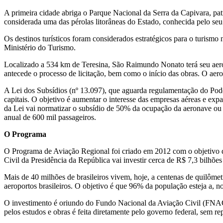
A primeira cidade abriga o Parque Nacional da Serra da Capivara, pa
considerada uma das pérolas litorâneas do Estado, conhecida pelo seu
Os destinos turísticos foram considerados estratégicos para o turism
Ministério do Turismo.
Localizado a 534 km de Teresina, São Raimundo Nonato terá seu aerop
antecede o processo de licitação, bem como o início das obras. O ae
A Lei dos Subsídios (nº 13.097), que aguarda regulamentação do Pode
capitais. O objetivo é aumentar o interesse das empresas aéreas e exp
da Lei vai normatizar o subsídio de 50% da ocupação da aeronave ou 
anual de 600 mil passageiros.
O Programa
O Programa de Aviação Regional foi criado em 2012 com o objetivo de co
Civil da Presidência da República vai investir cerca de R$ 7,3 bilhões
Mais de 40 milhões de brasileiros vivem, hoje, a centenas de quilôme
aeroportos brasileiros. O objetivo é que 96% da população esteja a, 
O investimento é oriundo do Fundo Nacional da Aviação Civil (FNAC),
pelos estudos e obras é feita diretamente pelo governo federal, sem re