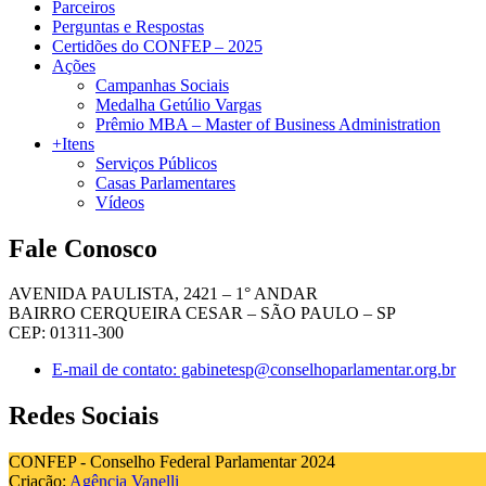
Parceiros
Perguntas e Respostas
Certidões do CONFEP – 2025
Ações
Campanhas Sociais
Medalha Getúlio Vargas
Prêmio MBA – Master of Business Administration
+Itens
Serviços Públicos
Casas Parlamentares
Vídeos
Fale Conosco
AVENIDA PAULISTA, 2421 – 1° ANDAR
BAIRRO CERQUEIRA CESAR – SÃO PAULO – SP
CEP: 01311-300
E-mail de contato: gabinetesp@conselhoparlamentar.org.br
Redes Sociais
CONFEP - Conselho Federal Parlamentar 2024
Criação:
Agência Vanelli