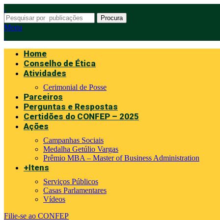
Procura
Menu
Home
Conselho de Ética
Atividades
Cerimonial de Posse
Parceiros
Perguntas e Respostas
Certidões do CONFEP – 2025
Ações
Campanhas Sociais
Medalha Getúlio Vargas
Prêmio MBA – Master of Business Administration
+Itens
Serviços Públicos
Casas Parlamentares
Vídeos
Filie-se ao CONFEP