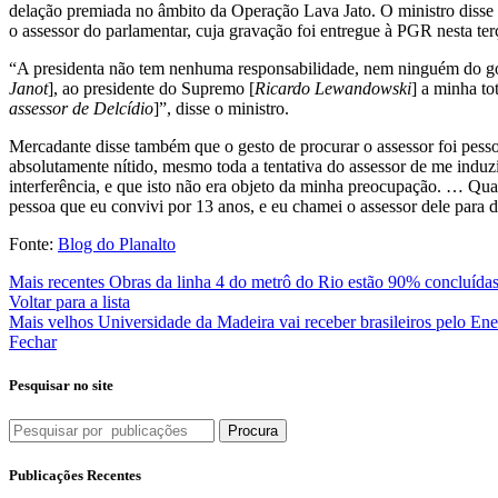
delação premiada no âmbito da Operação Lava Jato. O ministro disse a
o assessor do parlamentar, cuja gravação foi entregue à PGR nesta terç
“A presidenta não tem nenhuma responsabilidade, nem ninguém do gov
Janot
], ao presidente do Supremo [
Ricardo Lewandowski
] a minha to
assessor de Delcídio
]”, disse o ministro.
Mercadante disse também que o gesto de procurar o assessor foi pesso
absolutamente nítido, mesmo toda a tentativa do assessor de me induz
interferência, e que isto não era objeto da minha preocupação. … Qual
pessoa que eu convivi por 13 anos, e eu chamei o assessor dele para d
Fonte:
Blog do Planalto
Mais recentes
Obras da linha 4 do metrô do Rio estão 90% concluída
Voltar para a lista
Mais velhos
Universidade da Madeira vai receber brasileiros pelo En
Fechar
Pesquisar no site
Procura
Publicações Recentes