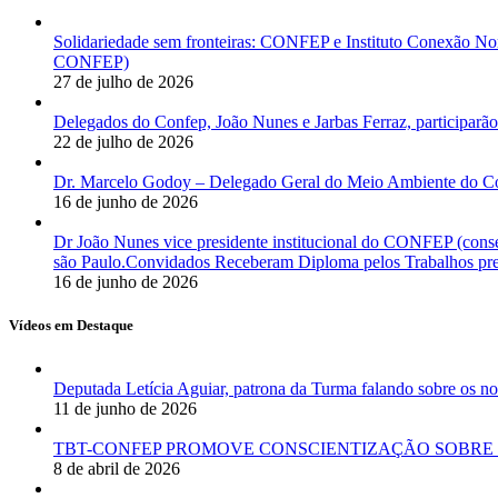
Solidariedade sem fronteiras: CONFEP e Instituto Conexão Nor
CONFEP)
27 de julho de 2026
Delegados do Confep, João Nunes e Jarbas Ferraz, participarão
22 de julho de 2026
Dr. Marcelo Godoy – Delegado Geral do Meio Ambiente do Co
16 de junho de 2026
Dr João Nunes vice presidente institucional do CONFEP (con
são Paulo.Convidados Receberam Diploma pelos Trabalhos pres
16 de junho de 2026
Vídeos em Destaque
Deputada Letícia Aguiar, patrona da Turma falando sobre os
11 de junho de 2026
TBT-CONFEP PROMOVE CONSCIENTIZAÇÃO SOBRE 
8 de abril de 2026