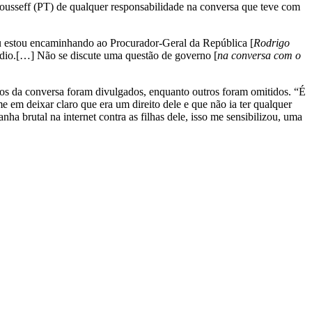
Rousseff (PT) de qualquer responsabilidade na conversa que teve com
Eu estou encaminhando ao Procurador-Geral da República [
Rodrigo
isódio.[…] Não se discute uma questão de governo [
na conversa com o
icos da conversa foram divulgados, enquanto outros foram omitidos. “É
rme em deixar claro que era um direito dele e que não ia ter qualquer
a brutal na internet contra as filhas dele, isso me sensibilizou, uma