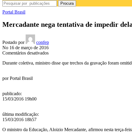
Procura
Portal Brasil
Mercadante nega tentativa de impedir dela
Postado por
confep
No 16 de março de 2016
em
Comentários desativados
Mercadante
Durante coletiva, ministro disse que trechos da gravação foram omitid
nega
tentativa
de
por
Portal Brasil
impedir
delação
e
publicado
:
isenta
15/03/2016 19h00
Dilma
última modificação
:
15/03/2016 18h57
O ministro da Educação, Aloizio Mercadante, afirmou nesta terça-feir