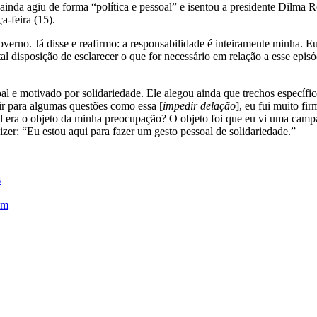
inda agiu de forma “política e pessoal” e isentou a presidente Dilma 
a-feira (15).
erno. Já disse e reafirmo: a responsabilidade é inteiramente minha. 
tal disposição de esclarecer o que for necessário em relação a esse ep
al e motivado por solidariedade. Ele alegou ainda que trechos específ
ir para algumas questões como essa [
impedir delação
], eu fui muito fi
 era o objeto da minha preocupação? O objeto foi que eu vi uma campanh
izer: “Eu estou aqui para fazer um gesto pessoal de solidariedade.”
s
em