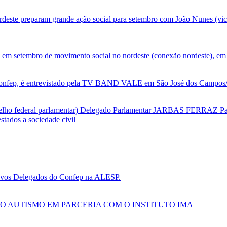
deste preparam grande ação social para setembro com João Nunes (vic
 em setembro de movimento social no nordeste (conexão nordeste), em 
nfep, é entrevistado pela TV BAND VALE em São José dos Campos/SP
selho federal parlamentar) Delegado Parlamentar JARBAS FERRAZ Par
tados a sociedade civil
 novos Delegados do Confep na ALESP.
O AUTISMO EM PARCERIA COM O INSTITUTO IMA