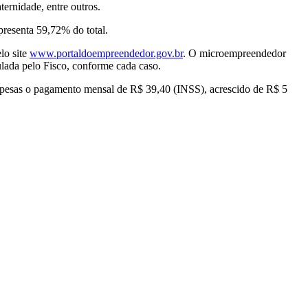
ternidade, entre outros.
resenta 59,72% do total.
lo site
www.portaldoempreendedor.gov.br
. O microempreendedor
pulada pelo Fisco, conforme cada caso.
espesas o pagamento mensal de R$ 39,40 (INSS), acrescido de R$ 5