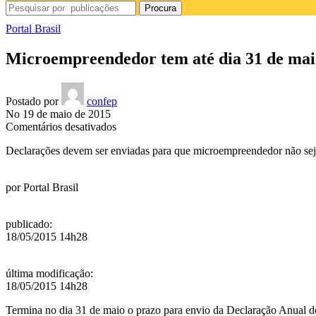
Procura
Portal Brasil
Microempreendedor tem até dia 31 de maio
Postado por
confep
No 19 de maio de 2015
em
Comentários desativados
Microempreendedor
Declarações devem ser enviadas para que microempreendedor não seja
tem
até
dia
por
Portal Brasil
31
de
maio
publicado
:
para
18/05/2015 14h28
enviar
declaração
anual
última modificação
:
2014
18/05/2015 14h28
Termina no dia 31 de maio o prazo para envio da Declaração Anual