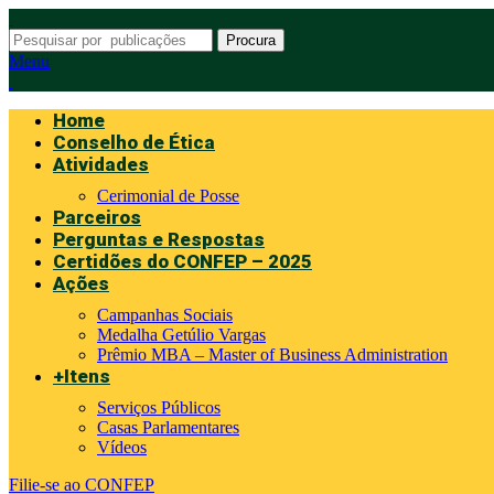
Procura
Menu
Home
Conselho de Ética
Atividades
Cerimonial de Posse
Parceiros
Perguntas e Respostas
Certidões do CONFEP – 2025
Ações
Campanhas Sociais
Medalha Getúlio Vargas
Prêmio MBA – Master of Business Administration
+Itens
Serviços Públicos
Casas Parlamentares
Vídeos
Filie-se ao CONFEP