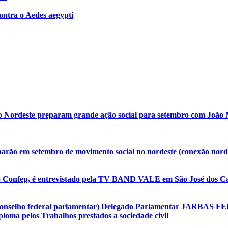
contra o Aedes aegypti
o Nordeste preparam grande ação social para setembro com João N
arão em setembro de movimento social no nordeste (conexão nordes
o Confep, é entrevistado pela TV BAND VALE em São José dos Ca
(conselho federal parlamentar) Delegado Parlamentar JARBAS F
oma pelos Trabalhos prestados a sociedade civil