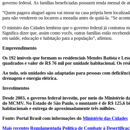
governo federal.
As famílias beneficiadas possuem renda mensal de a
“Quem pagava aluguel agora vai morar na casa própria bem localizad
para não venderem ou locarem a moradia antes de quitá-la. “Se acontec
O ministro das Cidades lembrou que o governo federal já contratou ma
Significa dizer que, assim como vocês, outras famílias estão recebend
em saúde, educação e habitação para a população”, afirmou.
Empreendimento
Os 192 imóveis que formam os residenciais Mendes Batista e Le
quadrados e valor de R$ 76 mil por unidade habitacional. Os re
Ao todo, seis unidades são adaptadas para pessoas com deficiênc
drenagem e energia elétrica.
Investimentos
Desde 2003, o governo federal investiu, por meio do Ministério d
do MCMV. No Estado de São Paulo, o montante é de R$ 125,6 bilh
habitacionais e entrega de aproximadamente três milhões.
Fonte: Portal Brasil com informações do
Ministério das Cidades
Mais recentes
Regulamentada Política de Combate à Desertificaç