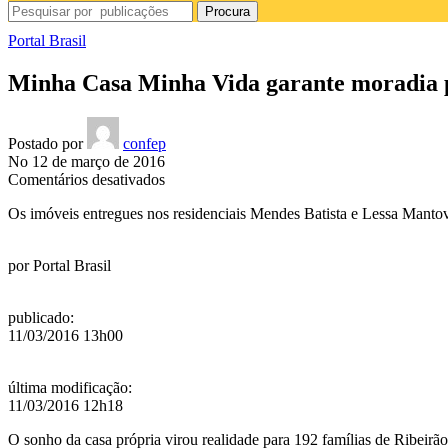
Procura
Portal Brasil
Minha Casa Minha Vida garante moradia pa
Postado por
confep
No 12 de março de 2016
em
Comentários desativados
Minha
Os imóveis entregues nos residenciais Mendes Batista e Lessa Mant
Casa
Minha
Vida
por
Portal Brasil
garante
moradia
para
publicado
:
192
11/03/2016 13h00
famílias
de
Ribeirão
última modificação
:
Preto
11/03/2016 12h18
O sonho da casa própria virou realidade para 192 famílias de Ribeirão