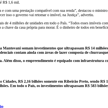
té R$ 1,
6 mil.
a e com uma prestação compatível com sua renda”, destacou o ministro
er isso o governo vai retomar o imóvel, na Justiça”, advertiu.
is de 4 milhões de unidades em todo o País. “Todos esses imóveis cont
o a chave da casa própria para morar. É o dinheiro de todos em benefíci
ssa Mantovani somam investimentos que ultrapassam R$ 14 milhões
sidenciais contam ainda com áreas de lazer composta de churrasque
ia. Além disso, o empreendimento é equipado com infraestrutura c
as Cidades, R$ 2,16 bilhões somente em Ribeirão Preto, sendo R$ 1
ões. Em todo o País, os investimentos ultrapassam R$ 583 bilhões
ão