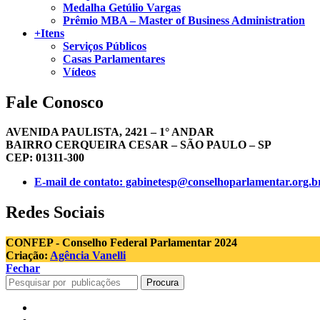
Medalha Getúlio Vargas
Prêmio MBA – Master of Business Administration
+Itens
Serviços Públicos
Casas Parlamentares
Vídeos
Fale Conosco
AVENIDA PAULISTA, 2421 – 1° ANDAR
BAIRRO CERQUEIRA CESAR – SÃO PAULO – SP
CEP: 01311-300
E-mail de contato: gabinetesp@conselhoparlamentar.org.b
Redes Sociais
CONFEP - Conselho Federal Parlamentar 2024
Criação:
Agência Vanelli
Fechar
Procura