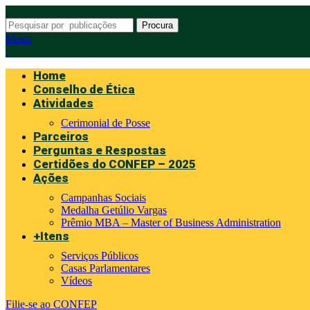
Procura
Menu
Home
Conselho de Ética
Atividades
Cerimonial de Posse
Parceiros
Perguntas e Respostas
Certidões do CONFEP – 2025
Ações
Campanhas Sociais
Medalha Getúlio Vargas
Prêmio MBA – Master of Business Administration
+Itens
Serviços Públicos
Casas Parlamentares
Vídeos
Filie-se ao CONFEP