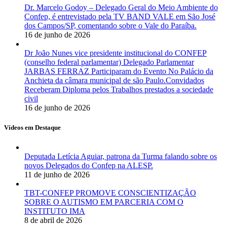
Dr. Marcelo Godoy – Delegado Geral do Meio Ambiente do
Confep, é entrevistado pela TV BAND VALE em São José
dos Campos/SP, comentando sobre o Vale do Paraíba.
16 de junho de 2026
Dr João Nunes vice presidente institucional do CONFEP
(conselho federal parlamentar) Delegado Parlamentar
JARBAS FERRAZ Participaram do Evento No Palácio da
Anchieta da câmara municipal de são Paulo.Convidados
Receberam Diploma pelos Trabalhos prestados a sociedade
civil
16 de junho de 2026
Vídeos em Destaque
Deputada Letícia Aguiar, patrona da Turma falando sobre os
novos Delegados do Confep na ALESP.
11 de junho de 2026
TBT-CONFEP PROMOVE CONSCIENTIZAÇÃO
SOBRE O AUTISMO EM PARCERIA COM O
INSTITUTO IMA
8 de abril de 2026