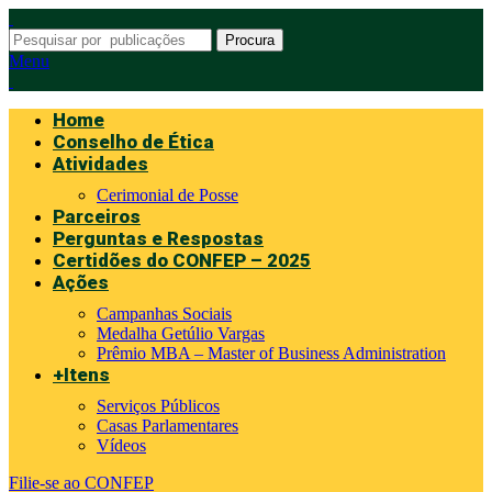
Procura
Menu
Home
Conselho de Ética
Atividades
Cerimonial de Posse
Parceiros
Perguntas e Respostas
Certidões do CONFEP – 2025
Ações
Campanhas Sociais
Medalha Getúlio Vargas
Prêmio MBA – Master of Business Administration
+Itens
Serviços Públicos
Casas Parlamentares
Vídeos
Filie-se ao CONFEP