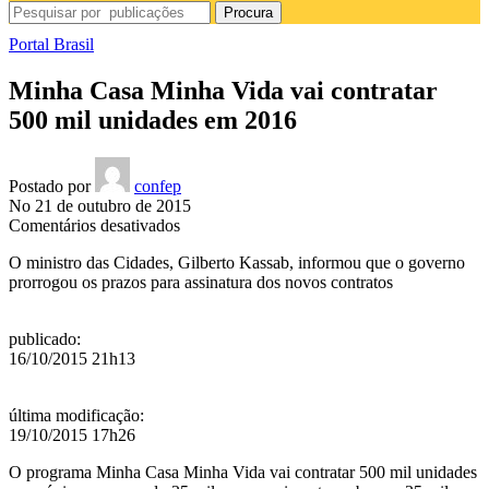
Procura
Portal Brasil
Minha Casa Minha Vida vai contratar
500 mil unidades em 2016
Postado por
confep
No 21 de outubro de 2015
em
Comentários desativados
Minha
O ministro das Cidades, Gilberto Kassab, informou que o governo
Casa
prorrogou os prazos para assinatura dos novos contratos
Minha
Vida
vai
publicado
:
contratar
16/10/2015 21h13
500
mil
unidades
última modificação
:
em
19/10/2015 17h26
2016
O programa Minha Casa Minha Vida vai
contratar 500 mil unidades