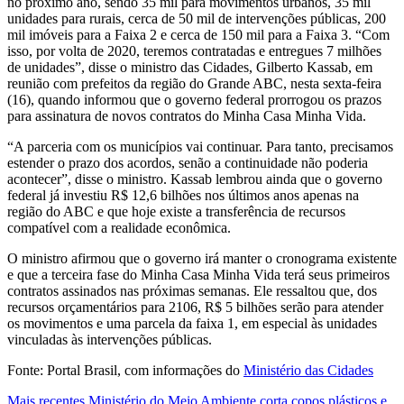
no próximo ano, sendo 35 mil para movimentos urbanos, 35 mil
unidades para rurais, cerca de 50 mil de intervenções públicas, 200
mil imóveis para a Faixa 2 e cerca de 150 mil para a Faixa 3.
“Com
isso, por volta de 2020, teremos contratadas e entregues 7 milhões
de unidades”, disse o ministro das Cidades, Gilberto Kassab, e
m
reunião com prefeitos da região do Grande ABC, nesta sexta-feira
(16), quando informou que o governo federal prorrogou os prazos
para assinatura de novos contratos do Minha Casa Minha Vida.
“A parceria com os municípios vai continuar. Para tanto, precisamos
estender o prazo dos acordos, senão a continuidade não poderia
acontecer”, disse o ministro.
Kassab lembrou ainda que o governo
federal já investiu R$ 12,6 bilhões nos últimos anos apenas na
região do ABC e que hoje existe a transferência de recursos
compatível com a realidade econômica.
O ministro afirmou que o governo irá manter o cronograma existente
e que a terceira fase do Minha Casa Minha Vida terá seus primeiros
contratos assinados nas próximas semanas. Ele ressaltou que, dos
recursos orçamentários para 2106, R$ 5 bilhões serão para atender
os movimentos e uma parcela da faixa 1, em especial às unidades
vinculadas às intervenções públicas.
Fonte: Portal Brasil, com informações do
Ministério das Cidades
Mais recentes
Ministério do Meio Ambiente corta copos plásticos e