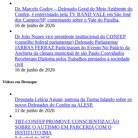
Dr. Marcelo Godoy – Delegado Geral do Meio Ambiente do
Confep, é entrevistado pela TV BAND VALE em São José
dos Campos/SP, comentando sobre o Vale do Paraíba.
16 de junho de 2026
Dr João Nunes vice presidente institucional do CONFEP
(conselho federal parlamentar) Delegado Parlamentar
JARBAS FERRAZ Participaram do Evento No Palácio da
Anchieta da câmara municipal de são Paulo.Convidados
Receberam Diploma pelos Trabalhos prestados a sociedade
civil
16 de junho de 2026
Vídeos em Destaque
Deputada Letícia Aguiar, patrona da Turma falando sobre os
novos Delegados do Confep na ALESP.
11 de junho de 2026
TBT-CONFEP PROMOVE CONSCIENTIZAÇÃO
SOBRE O AUTISMO EM PARCERIA COM O
INSTITUTO IMA