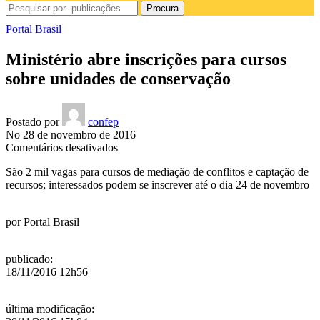
Procura
Portal Brasil
Ministério abre inscrições para cursos
sobre unidades de conservação
Postado por
confep
No 28 de novembro de 2016
em
Comentários desativados
Ministério
São 2 mil vagas para cursos de mediação de conflitos e captação de
abre
recursos; interessados podem se inscrever até o dia 24 de novembro
inscrições
para
cursos
por
Portal Brasil
sobre
unidades
de
publicado
:
conservação
18/11/2016 12h56
última modificação
: