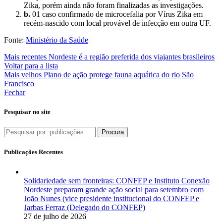
Zika, porém ainda não foram finalizadas as investigações.
b.
01 caso confirmado de microcefalia por Vírus Zika em
recém-nascido com local provável de infecção em outra UF.
Fonte:
Ministério da Saúde
Mais recentes
Nordeste é a região preferida dos viajantes brasileiros
Voltar para a lista
Mais velhos
Plano de ação protege fauna aquática do rio São
Francisco
Fechar
Pesquisar no site
Procura
Publicações Recentes
Solidariedade sem fronteiras: CONFEP e Instituto Conexão
Nordeste preparam grande ação social para setembro com
João Nunes (vice presidente institucional do CONFEP e
Jarbas Ferraz (Delegado do CONFEP)
27 de julho de 2026