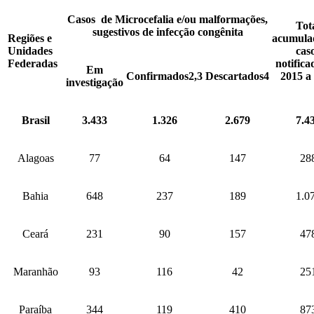
Casos de Microcefalia e/ou malformações,
Tot
sugestivos de infecção congênita
Regiões e
acumula
Unidades
cas
Federadas
notifica
Em
Confirmados
2,3
Descartados
4
2015 a
investigação
Brasil
3.433
1.326
2.679
7.4
Alagoas
77
64
147
28
Bahia
648
237
189
1.0
Ceará
231
90
157
47
Maranhão
93
116
42
25
Paraíba
344
119
410
87