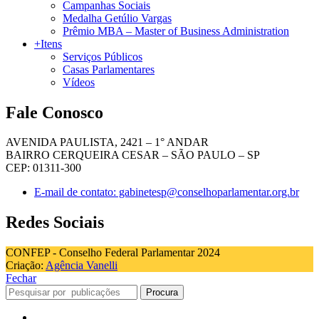
Campanhas Sociais
Medalha Getúlio Vargas
Prêmio MBA – Master of Business Administration
+Itens
Serviços Públicos
Casas Parlamentares
Vídeos
Fale Conosco
AVENIDA PAULISTA, 2421 – 1° ANDAR
BAIRRO CERQUEIRA CESAR – SÃO PAULO – SP
CEP: 01311-300
E-mail de contato: gabinetesp@conselhoparlamentar.org.br
Redes Sociais
CONFEP - Conselho Federal Parlamentar 2024
Criação:
Agência Vanelli
Fechar
Procura