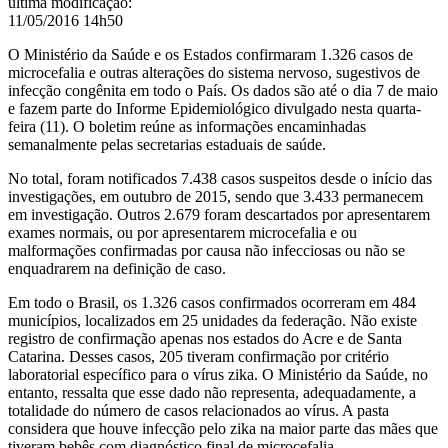
última modificação
:
11/05/2016 14h50
O Ministério da Saúde e os Estados confirmaram 1.326 casos de
microcefalia e outras alterações do sistema nervoso, sugestivos de
infecção congênita em todo o País. Os dados são até o dia 7 de maio
e fazem parte do Informe Epidemiológico divulgado nesta quarta-
feira (11). O boletim reúne as informações encaminhadas
semanalmente pelas secretarias estaduais de saúde.
No total, foram notificados 7.438 casos suspeitos desde o início das
investigações, em outubro de 2015, sendo que 3.433 permanecem
em investigação. Outros 2.679 foram descartados por apresentarem
exames normais, ou por apresentarem microcefalia e ou
malformações confirmadas por causa não infecciosas ou não se
enquadrarem na definição de caso.
Em todo o Brasil, os 1.326 casos confirmados ocorreram em 484
municípios, localizados em 25 unidades da federação. Não existe
registro de confirmação apenas nos estados do Acre e de Santa
Catarina. Desses casos, 205 tiveram confirmação por critério
laboratorial específico para o vírus zika. O Ministério da Saúde, no
entanto, ressalta que esse dado não representa, adequadamente, a
totalidade do número de casos relacionados ao vírus. A pasta
considera que houve infecção pelo zika na maior parte das mães que
tiveram bebês com diagnóstico final de microcefalia.