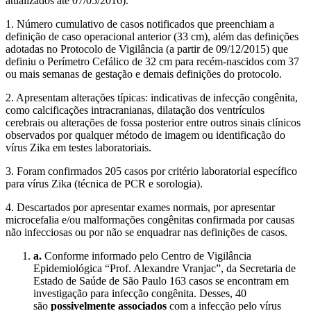
atualizados até 07/05/2016).
1. Número cumulativo de casos notificados que preenchiam a
definição de caso operacional anterior (33 cm), além das definições
adotadas no Protocolo de Vigilância (a partir de 09/12/2015) que
definiu o Perímetro Cefálico de 32 cm para recém-nascidos com 37
ou mais semanas de gestação e demais definições do protocolo.
2. Apresentam alterações típicas: indicativas de infecção congênita,
como calcificações intracranianas, dilatação dos ventrículos
cerebrais ou alterações de fossa posterior entre outros sinais clínicos
observados por qualquer método de imagem ou identificação do
vírus Zika em testes laboratoriais.
3. Foram confirmados 205 casos por critério laboratorial específico
para vírus Zika (técnica de PCR e sorologia).
4. Descartados por apresentar exames normais, por apresentar
microcefalia e/ou malformações congênitas confirmada por causas
não infecciosas ou por não se enquadrar nas definições de casos.
a.
Conforme informado pelo Centro de Vigilância
Epidemiológica “Prof. Alexandre Vranjac”, da Secretaria de
Estado de Saúde de São Paulo 163 casos se encontram em
investigação para infecção congênita. Desses, 40
são
possivelmente associados
com a infecção pelo vírus