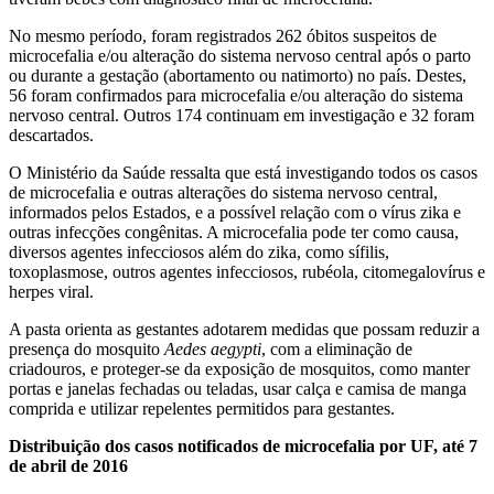
No mesmo período, foram registrados 262 óbitos suspeitos de
microcefalia e/ou alteração do sistema nervoso central após o parto
ou durante a gestação (abortamento ou natimorto) no país. Destes,
56 foram confirmados para microcefalia e/ou alteração do sistema
nervoso central. Outros 174 continuam em investigação e 32 foram
descartados.
O Ministério da Saúde ressalta que está investigando todos os casos
de microcefalia e outras alterações do sistema nervoso central,
informados pelos Estados, e a possível relação com o vírus zika e
outras infecções congênitas. A microcefalia pode ter como causa,
diversos agentes infecciosos além do zika, como sífilis,
toxoplasmose, outros agentes infecciosos, rubéola, citomegalovírus e
herpes viral.
A pasta orienta as gestantes adotarem medidas que possam reduzir a
presença do mosquito
Aedes aegypti
, com a eliminação de
criadouros, e proteger-se da exposição de mosquitos, como manter
portas e janelas fechadas ou teladas, usar calça e camisa de manga
comprida e utilizar repelentes permitidos para gestantes.
Distribuição dos casos notificados de microcefalia por UF, até 7
de abril de 2016