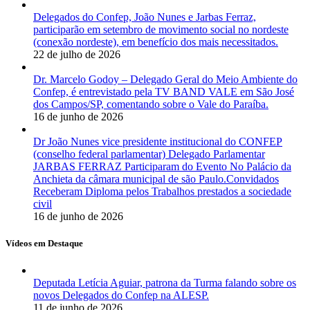
Delegados do Confep, João Nunes e Jarbas Ferraz,
participarão em setembro de movimento social no nordeste
(conexão nordeste), em benefício dos mais necessitados.
22 de julho de 2026
Dr. Marcelo Godoy – Delegado Geral do Meio Ambiente do
Confep, é entrevistado pela TV BAND VALE em São José
dos Campos/SP, comentando sobre o Vale do Paraíba.
16 de junho de 2026
Dr João Nunes vice presidente institucional do CONFEP
(conselho federal parlamentar) Delegado Parlamentar
JARBAS FERRAZ Participaram do Evento No Palácio da
Anchieta da câmara municipal de são Paulo.Convidados
Receberam Diploma pelos Trabalhos prestados a sociedade
civil
16 de junho de 2026
Vídeos em Destaque
Deputada Letícia Aguiar, patrona da Turma falando sobre os
novos Delegados do Confep na ALESP.
11 de junho de 2026