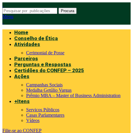
Procura
Menu
Home
Conselho de Ética
Atividades
Cerimonial de Posse
Parceiros
Perguntas e Respostas
Certidões do CONFEP – 2025
Ações
Campanhas Sociais
Medalha Getúlio Vargas
Prêmio MBA – Master of Business Administration
+Itens
Serviços Públicos
Casas Parlamentares
Vídeos
Filie-se ao CONFEP