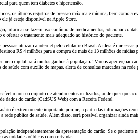
ncial para quem tem diabetes e hipertensão.
ficos, os últimos registros de pressão máxima e mínima, bem como a evo
le já esteja disponível na Apple Store.
gia, informar se fazem uso contínuo de medicamentos, adicionar conta
e ofertar o tratamento mais adequado ao histórico do paciente.
ssoas utilizam a internet pelo celular no Brasil. A ideia é que essas p
destinou R$ 4 milhões para a compra de mais de 13 milhões de mídias pl
r meio digital trará muitos ganhos à população. “Vamos aperfeiçoar cad
 de saúde com auxílio de mapas, alerta de consultas marcadas na rede pú
 possível reunir o conjunto de atendimentos realizados, onde quer que a
 de dados do cartão (CadSUS Web) com a Receita Federal.
suário é extremamente importante porque, a partir das informações reun
 a rede pública de saúde. Além disso, será possível organizar ainda mai
pulação independentemente da apresentação do cartão. Se o paciente não
ra as unidades públicas como privadas.