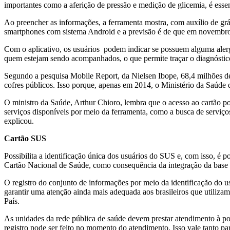
importantes como a aferição de pressão e medição de glicemia, é esse
Ao preencher as informações, a ferramenta mostra, com auxílio de grá
smartphones com sistema Android e a previsão é de que em novembro e
Com o aplicativo, os usuários podem indicar se possuem alguma aler
quem estejam sendo acompanhados, o que permite traçar o diagnóstico 
Segundo a pesquisa Mobile Report, da Nielsen Ibope, 68,4 milhões de pe
cofres públicos. Isso porque, apenas em 2014, o Ministério da Saúde 
O ministro da Saúde, Arthur Chioro, lembra que o acesso ao cartão po
serviços disponíveis por meio da ferramenta, como a busca de serviços
explicou.
Cartão SUS
Possibilita a identificação única dos usuários do SUS e, com isso, é
Cartão Nacional de Saúde, como consequência da integração da base
O registro do conjunto de informações por meio da identificação do u
garantir uma atenção ainda mais adequada aos brasileiros que utilizam
País.
As unidades da rede pública de saúde devem prestar atendimento à po
registro pode ser feito no momento do atendimento. Isso vale tanto pa