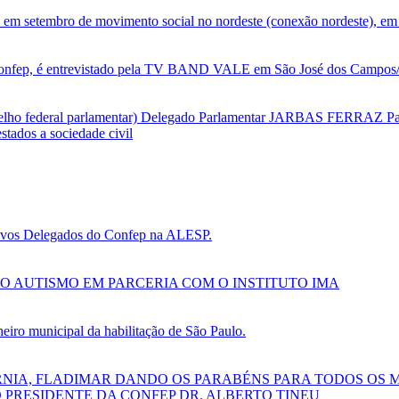
 em setembro de movimento social no nordeste (conexão nordeste), em 
nfep, é entrevistado pela TV BAND VALE em São José dos Campos/SP
selho federal parlamentar) Delegado Parlamentar JARBAS FERRAZ Par
tados a sociedade civil
 novos Delegados do Confep na ALESP.
O AUTISMO EM PARCERIA COM O INSTITUTO IMA
ro municipal da habilitação de São Paulo.
RNIA, FLADIMAR DANDO OS PARABÉNS PARA TODOS OS 
 PRESIDENTE DA CONFEP DR. ALBERTO TINEU