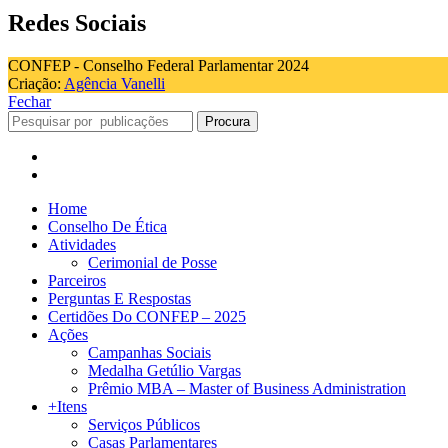
Redes Sociais
CONFEP - Conselho Federal Parlamentar 2024
Criação:
Agência Vanelli
Fechar
Procura
Home
Conselho De Ética
Atividades
Cerimonial de Posse
Parceiros
Perguntas E Respostas
Certidões Do CONFEP – 2025
Ações
Campanhas Sociais
Medalha Getúlio Vargas
Prêmio MBA – Master of Business Administration
+Itens
Serviços Públicos
Casas Parlamentares