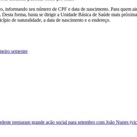
ivo, informando seu número de CPF e data de nascimento. Para quem ai
 Desta forma, basta se dirigir a Unidade Básica de Saúde mais próxima 
ípio de naturalidade, a data de nascimento e o endereço.
meiro semestre
deste preparam grande ação social para setembro com João Nunes (vic