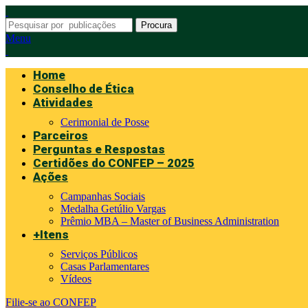
Procura
Menu
Home
Conselho de Ética
Atividades
Cerimonial de Posse
Parceiros
Perguntas e Respostas
Certidões do CONFEP – 2025
Ações
Campanhas Sociais
Medalha Getúlio Vargas
Prêmio MBA – Master of Business Administration
+Itens
Serviços Públicos
Casas Parlamentares
Vídeos
Filie-se ao CONFEP