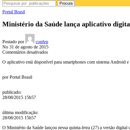
Procura
Portal Brasil
Ministério da Saúde lança aplicativo digit
Postado por
confep
No 31 de agosto de 2015
em
Comentários desativados
Ministério
O aplicativo está disponível para smartphones com sistema Android e
da
Saúde
lança
por
Portal Brasil
aplicativo
digital
do
publicado
:
Cartão
28/08/2015 15h57
SUS
última modificação
:
28/08/2015 15h57
O Ministério da Saúde lançou nessa quinta-feira (27) a
versão digital