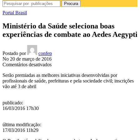
Procura
Portal Brasil
Ministério da Saúde seleciona boas
experiências de combate ao Aedes Aegypti
Postado por
confep
No 20 de março de 2016
em
Comentários desativados
Ministério
Serão premiadas as melhores iniciativas desenvolvidas por
da
profissionais de saúde, prefeituras e pela sociedade civil; inscrições
Saúde
vão até 3 de abril
seleciona
boas
experiências
publicado
:
de
16/03/2016 17h30
combate
ao
Aedes
última modificação
:
Aegypti
17/03/2016 11h29