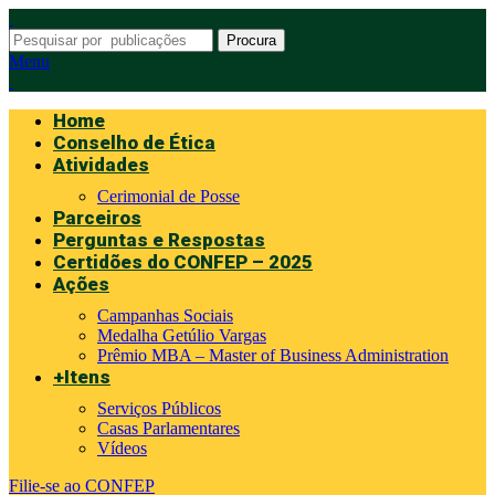
Procura
Menu
Home
Conselho de Ética
Atividades
Cerimonial de Posse
Parceiros
Perguntas e Respostas
Certidões do CONFEP – 2025
Ações
Campanhas Sociais
Medalha Getúlio Vargas
Prêmio MBA – Master of Business Administration
+Itens
Serviços Públicos
Casas Parlamentares
Vídeos
Filie-se ao CONFEP