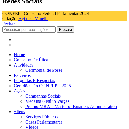
Redes Sociais
CONFEP - Conselho Federal Parlamentar 2024
Criação:
Agência Vanelli
Fechar
Procura
Home
Conselho De Ética
Atividades
Cerimonial de Posse
Parceiros
Perguntas E Respostas
Certidões Do CONFEP – 2025
Ações
Campanhas Sociais
Medalha Getúlio Vargas
Prêmio MBA – Master of Business Administration
+Itens
Serviços Públicos
Casas Parlamentares
Vídeos