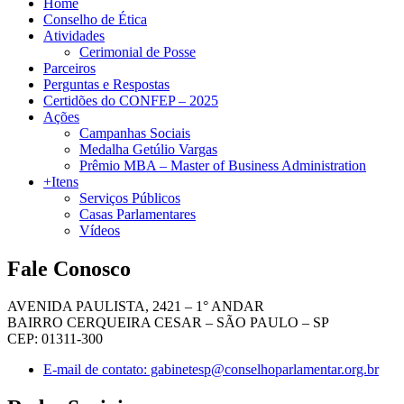
Home
Conselho de Ética
Atividades
Cerimonial de Posse
Parceiros
Perguntas e Respostas
Certidões do CONFEP – 2025
Ações
Campanhas Sociais
Medalha Getúlio Vargas
Prêmio MBA – Master of Business Administration
+Itens
Serviços Públicos
Casas Parlamentares
Vídeos
Fale Conosco
AVENIDA PAULISTA, 2421 – 1° ANDAR
BAIRRO CERQUEIRA CESAR – SÃO PAULO – SP
CEP: 01311-300
E-mail de contato: gabinetesp@conselhoparlamentar.org.br