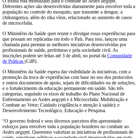
O Brasil está mobilizado para o combate ao
Aedes aegypti
.
Diferentes ações são desenvolvidas diariamente para envolver toda a
população no controle do mosquito, que transmite a dengue, a
chikungunya, além do zika vírus, relacionado ao aumento de casos
de microcefalia.
O Ministério da Saúde quer reunir e divulgar essas experiências para
que possam ser replicadas em todo o País. Para isso, lançou uma
chamada para premiar as melhores iniciativas desenvolvidas por
profissionais de saúde, prefeituras e pela sociedade civil. As
inscrições podem ser feitas até 3 de abril, no portal da
Comunidade
de Práticas
(CdP).
O Ministério da Saúde espera dar visibilidade às iniciativas, com a
promoção da troca de experiências com base no uso dos protocolos
e outros documentos de apoio, sejam de dificuldades ou de soluções,
e o fortalecimento da educação permanente em saúde. São três
categorias, seguindo os eixos de trabalho do Plano Nacional de
Enfrentamento ao Aedes aegypti e à Microcefalia: Mobilização e
Combate ao Vetor; Cuidado (vigilância e atenção à saúde); e
Desenvolvimento Tecnológico, Educação e Pesquisa.
“O governo federal e seus diversos parceiros têm apresentado
esforços para envolver toda a população brasileira no combate ao
Aedes aegypti
. Queremos valorizar as iniciativas de profissionais de
saúde, servidores públicos e sociedade civil desenvolvidas em todo