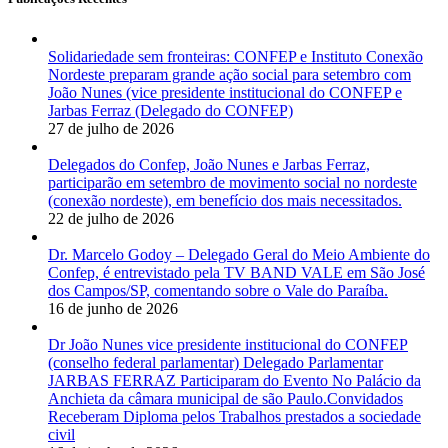
Solidariedade sem fronteiras: CONFEP e Instituto Conexão
Nordeste preparam grande ação social para setembro com
João Nunes (vice presidente institucional do CONFEP e
Jarbas Ferraz (Delegado do CONFEP)
27 de julho de 2026
Delegados do Confep, João Nunes e Jarbas Ferraz,
participarão em setembro de movimento social no nordeste
(conexão nordeste), em benefício dos mais necessitados.
22 de julho de 2026
Dr. Marcelo Godoy – Delegado Geral do Meio Ambiente do
Confep, é entrevistado pela TV BAND VALE em São José
dos Campos/SP, comentando sobre o Vale do Paraíba.
16 de junho de 2026
Dr João Nunes vice presidente institucional do CONFEP
(conselho federal parlamentar) Delegado Parlamentar
JARBAS FERRAZ Participaram do Evento No Palácio da
Anchieta da câmara municipal de são Paulo.Convidados
Receberam Diploma pelos Trabalhos prestados a sociedade
civil