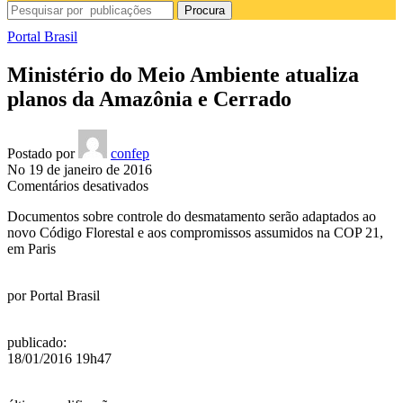
Procura
Portal Brasil
Ministério do Meio Ambiente atualiza
planos da Amazônia e Cerrado
Postado por
confep
No 19 de janeiro de 2016
em
Comentários desativados
Ministério
Documentos sobre controle do desmatamento serão adaptados ao
do
novo Código Florestal e aos compromissos assumidos na COP 21,
Meio
em Paris
Ambiente
atualiza
planos
por
Portal Brasil
da
Amazônia
e
publicado
:
Cerrado
18/01/2016 19h47