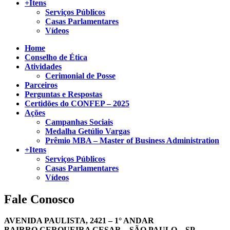
+Itens
Serviços Públicos
Casas Parlamentares
Vídeos
Home
Conselho de Ética
Atividades
Cerimonial de Posse
Parceiros
Perguntas e Respostas
Certidões do CONFEP – 2025
Ações
Campanhas Sociais
Medalha Getúlio Vargas
Prêmio MBA – Master of Business Administration
+Itens
Serviços Públicos
Casas Parlamentares
Vídeos
Fale Conosco
AVENIDA PAULISTA, 2421 – 1° ANDAR
BAIRRO CERQUEIRA CESAR – SÃO PAULO – SP