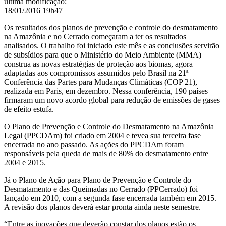
última modificação
:
18/01/2016 19h47
Os resultados dos planos de prevenção e controle do desmatamento
na Amazônia e no Cerrado começaram a ter os resultados
analisados. O trabalho foi iniciado este mês e as conclusões servirão
de subsídios para que o Ministério do Meio Ambiente (MMA)
construa as novas estratégias de proteção aos biomas, agora
adaptadas aos compromissos assumidos pelo Brasil na 21ª
Conferência das Partes para Mudanças Climáticas (COP 21),
realizada em Paris, em dezembro. Nessa conferência, 190 países
firmaram um novo acordo global para redução de emissões de gases
de efeito estufa.
O Plano de Prevenção e Controle do Desmatamento na Amazônia
Legal (PPCDAm) foi criado em 2004 e teve
a sua terceira fase
encerrada
no ano passado. As ações do PPCDAm foram
responsáveis pela queda de mais de 80% do desmatamento entre
2004 e 2015.
Já o Plano de Ação para Plano de Prevenção e Controle do
Desmatamento e das Queimadas no Cerrado (PPCerrado) foi
lançado em 2010, com a segunda fase encerrada também em 2015.
A revisão dos planos deverá estar pronta ainda neste semestre.
“Entre as inovações que deverão constar dos planos estão os