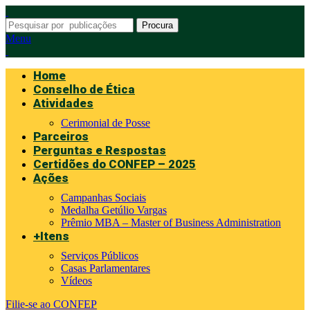
Procura
Menu
Home
Conselho de Ética
Atividades
Cerimonial de Posse
Parceiros
Perguntas e Respostas
Certidões do CONFEP – 2025
Ações
Campanhas Sociais
Medalha Getúlio Vargas
Prêmio MBA – Master of Business Administration
+Itens
Serviços Públicos
Casas Parlamentares
Vídeos
Filie-se ao CONFEP