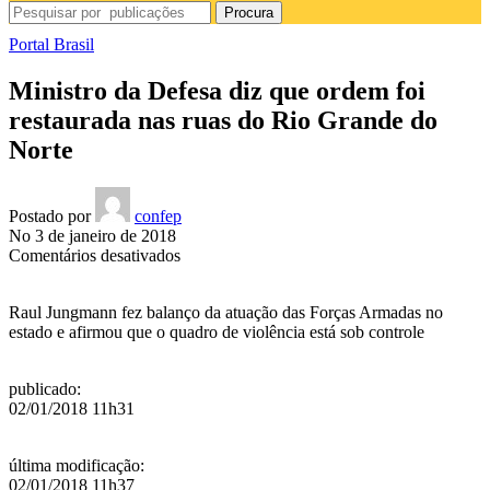
Procura
Portal Brasil
Ministro da Defesa diz que ordem foi
restaurada nas ruas do Rio Grande do
Norte
Postado por
confep
No 3 de janeiro de 2018
em
Comentários desativados
Ministro
da
Raul Jungmann fez balanço da atuação das Forças Armadas no
Defesa
estado e afirmou que o quadro de violência está sob controle
diz
que
ordem
publicado
:
foi
02/01/2018 11h31
restaurada
nas
ruas
última modificação
:
do
02/01/2018 11h37