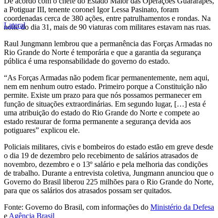
De acordo com o chefe do Estado Maior das Operações Guararapes,
a Potiguar III, tenente coronel Igor Lessa Pasinato, foram
coordenadas cerca de 380 ações, entre patrulhamentos e rondas. Na
Lateral
noite do dia 31, mais de 90 viaturas com militares estavam nas ruas.
Raul Jungmann lembrou que a permanência das Forças Armadas no
Rio Grande do Norte é temporária e que a garantia da segurança
pública é uma responsabilidade do governo do estado.
“As Forças Armadas não podem ficar permanentemente, nem aqui,
nem em nenhum outro estado. Primeiro porque a Constituição não
permite. Existe um prazo para que nós possamos permanecer em
função de situações extraordinárias. Em segundo lugar, […] esta é
uma atribuição do estado do Rio Grande do Norte e compete ao
estado restaurar de forma permanente a segurança devida aos
potiguares” explicou ele.
Policiais militares, civis e bombeiros do estado estão em greve desde
o dia 19 de dezembro pelo recebimento de salários atrasados de
novembro, dezembro e o 13º salário e pela melhoria das condições
de trabalho. Durante a entrevista coletiva, Jungmann anunciou que o
Governo do Brasil liberou 225 milhões para o Rio Grande do Norte,
para que os salários dos atrasados possam ser quitados.
Fonte: Governo do Brasil, com informações do
Ministério da Defesa
e
Agência Brasil