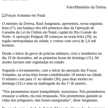
Rio
Grande
Foto/Ministério da Defesa
do
Norte
O ministro da Defesa, Raul Jungmann, apresentou, nessa segunda-
feira (1º), um balanço dos três primeiros dias da Operação de
Garantia da Lei da Ordem em Natal, capital do Rio Grande do
Norte. A operação Potiguar III começou na sexta-feira (29), na
região metropolitana da cidade, e contou com cerca de 2,8 mil
homens.
Desde o início da greve de policias militares, civis e bombeiros no
dia 19 de dezembro, até as primeiras horas do domingo (31), 94
mortes haviam sido registradas no estado.
Segundo o levantamento, com o início da operação das Forças
Armadas, na sexta-feira foram contabilizadas 18 mortes na cidade.
O número caiu para 11 no sábado (30), para duas mortes no
domingo (31) e uma na madrugada do dia 1º de janeiro.
“Nós prometemos trazer tranquilidade, trouxemos. Nós prometemos
restaurar a ordem, ela está restaurada. Nós prometemos garantir as
vidas dos potiguares, elas foram asseguradas”, disse Jungmann.