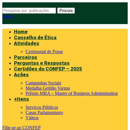
Procura
Menu
Home
Conselho de Ética
Atividades
Cerimonial de Posse
Parceiros
Perguntas e Respostas
Certidões do CONFEP – 2025
Ações
Campanhas Sociais
Medalha Getúlio Vargas
Prêmio MBA – Master of Business Administration
+Itens
Serviços Públicos
Casas Parlamentares
Vídeos
Filie-se ao CONFEP