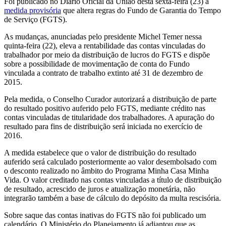
Foi publicado no Diário Oficial da União desta sexta-feira (23) a
medida provisória
que altera regras do Fundo de Garantia do Tempo
de Serviço (FGTS).
As mudanças, anunciadas pelo presidente Michel Temer nessa
quinta-feira (22), eleva a rentabilidade das contas vinculadas do
trabalhador por meio da distribuição de lucros do FGTS e dispõe
sobre a possibilidade de movimentação de conta do Fundo
vinculada a contrato de trabalho extinto até 31 de dezembro de
2015.
Pela medida, o Conselho Curador autorizará a distribuição de parte
do resultado positivo auferido pelo FGTS, mediante crédito nas
contas vinculadas de titularidade dos trabalhadores. A apuração do
resultado para fins de distribuição será iniciada no exercício de
2016.
A medida estabelece que o valor de distribuição do resultado
auferido será calculado posteriormente ao valor desembolsado com
o desconto realizado no âmbito do Programa Minha Casa Minha
Vida. O valor creditado nas contas vinculadas a título de distribuição
de resultado, acrescido de juros e atualização monetária, não
integrarão também a base de cálculo do depósito da multa rescisória.
Sobre saque das contas inativas do FGTS não foi publicado um
calendário. O Ministério do Planejamento já adiantou que as