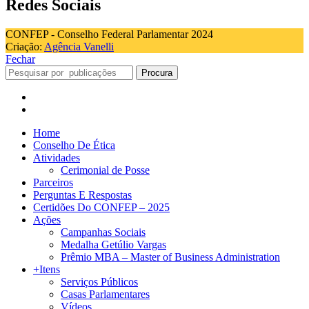
Redes Sociais
CONFEP - Conselho Federal Parlamentar 2024
Criação:
Agência Vanelli
Fechar
Procura
Home
Conselho De Ética
Atividades
Cerimonial de Posse
Parceiros
Perguntas E Respostas
Certidões Do CONFEP – 2025
Ações
Campanhas Sociais
Medalha Getúlio Vargas
Prêmio MBA – Master of Business Administration
+Itens
Serviços Públicos
Casas Parlamentares
Vídeos