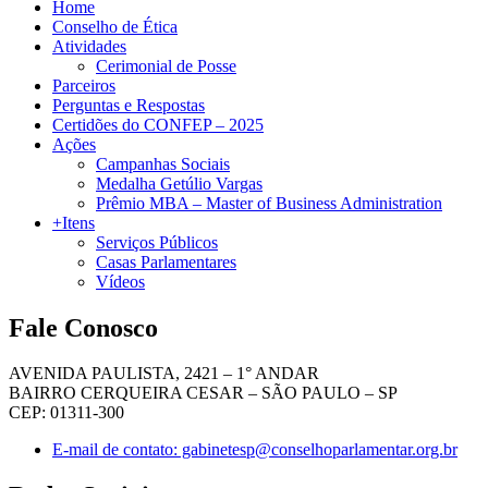
Home
Conselho de Ética
Atividades
Cerimonial de Posse
Parceiros
Perguntas e Respostas
Certidões do CONFEP – 2025
Ações
Campanhas Sociais
Medalha Getúlio Vargas
Prêmio MBA – Master of Business Administration
+Itens
Serviços Públicos
Casas Parlamentares
Vídeos
Fale Conosco
AVENIDA PAULISTA, 2421 – 1° ANDAR
BAIRRO CERQUEIRA CESAR – SÃO PAULO – SP
CEP: 01311-300
E-mail de contato: gabinetesp@conselhoparlamentar.org.br