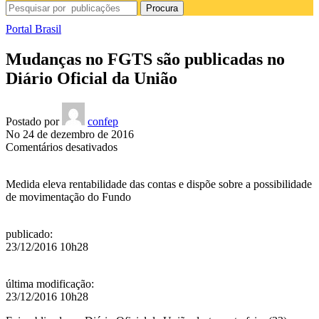
Procura
Portal Brasil
Mudanças no FGTS são publicadas no
Diário Oficial da União
Postado por
confep
No 24 de dezembro de 2016
em
Comentários desativados
Mudanças
no
Medida eleva rentabilidade das contas e dispõe sobre a possibilidade
FGTS
de movimentação do Fundo
são
publicadas
no
publicado
:
Diário
23/12/2016 10h28
Oficial
da
União
última modificação
:
23/12/2016 10h28