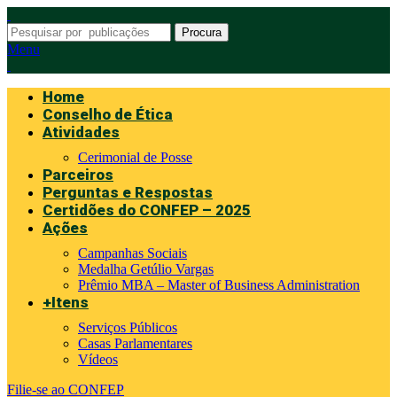
Procura
Menu
Home
Conselho de Ética
Atividades
Cerimonial de Posse
Parceiros
Perguntas e Respostas
Certidões do CONFEP – 2025
Ações
Campanhas Sociais
Medalha Getúlio Vargas
Prêmio MBA – Master of Business Administration
+Itens
Serviços Públicos
Casas Parlamentares
Vídeos
Filie-se ao CONFEP