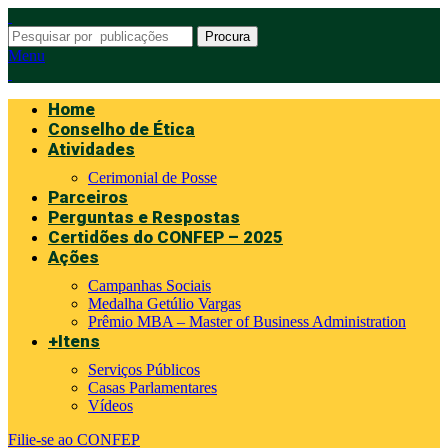
Procura
Menu
Home
Conselho de Ética
Atividades
Cerimonial de Posse
Parceiros
Perguntas e Respostas
Certidões do CONFEP – 2025
Ações
Campanhas Sociais
Medalha Getúlio Vargas
Prêmio MBA – Master of Business Administration
+Itens
Serviços Públicos
Casas Parlamentares
Vídeos
Filie-se ao CONFEP