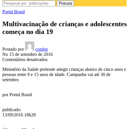
Procura
Portal Brasil
Multivacinação de crianças e adolescentes
começa no dia 19
Postado por
confep
No 15 de setembro de 2016
em
Comentários desativados
Multivacinação
Ministério da Saúde pretende atingir crianças abaixo de cinco anos e
de
pessoas entre 9 e 15 anos de idade. Campanha vai até 30 de
crianças
setembro
e
adolescentes
começa
por
Portal Brasil
no
dia
19
publicado
:
13/09/2016 18h28