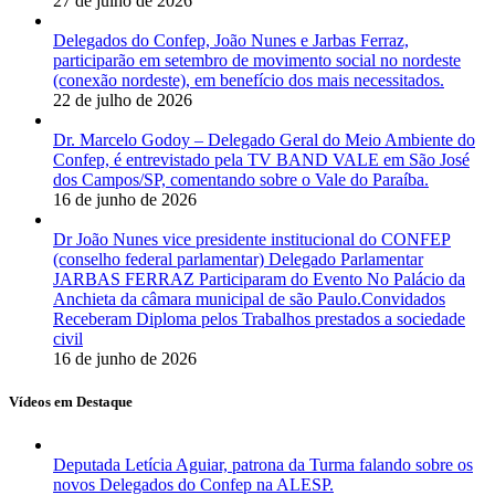
27 de julho de 2026
e,
Delegado
Delegados do Confep, João Nunes e Jarbas Ferraz,
Parlamentar
participarão em setembro de movimento social no nordeste
Jarbas
(conexão nordeste), em benefício dos mais necessitados.
Ferraz
22 de julho de 2026
(
CONFEP),
Dr. Marcelo Godoy – Delegado Geral do Meio Ambiente do
com
Confep, é entrevistado pela TV BAND VALE em São José
o
dos Campos/SP, comentando sobre o Vale do Paraíba.
Cel.
16 de junho de 2026
José
Jorge
Dr João Nunes vice presidente institucional do CONFEP
Aeronáutica
(conselho federal parlamentar) Delegado Parlamentar
e
JARBAS FERRAZ Participaram do Evento No Palácio da
Major
Anchieta da câmara municipal de são Paulo.Convidados
Castelo,
Receberam Diploma pelos Trabalhos prestados a sociedade
no
civil
Comando
16 de junho de 2026
da
Aeronáutica
Vídeos em Destaque
São
Paulo,
assim
Deputada Letícia Aguiar, patrona da Turma falando sobre os
como,
novos Delegados do Confep na ALESP.
visita