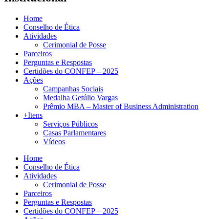
Home
Conselho de Ética
Atividades
Cerimonial de Posse
Parceiros
Perguntas e Respostas
Certidões do CONFEP – 2025
Ações
Campanhas Sociais
Medalha Getúlio Vargas
Prêmio MBA – Master of Business Administration
+Itens
Serviços Públicos
Casas Parlamentares
Vídeos
Home
Conselho de Ética
Atividades
Cerimonial de Posse
Parceiros
Perguntas e Respostas
Certidões do CONFEP – 2025