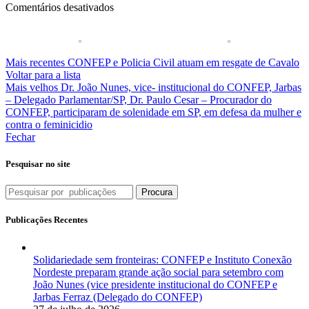
em
Comentários desativados
Na
cidade
de
São
Mais recentes
CONFEP e Policia Civil atuam em resgate de Cavalo
Paulo,
Voltar para a lista
na
Mais velhos
Dr. João Nunes, vice- institucional do CONFEP, Jarbas
data
– Delegado Parlamentar/SP, Dr. Paulo Cesar – Procurador do
de
CONFEP, participaram de solenidade em SP, em defesa da mulher e
hoje
contra o feminicidio
(05/02/2026),
Fechar
aconteceu
visita
Pesquisar no site
dos
Delegados
do
Procura
conselho
federal
Publicações Recentes
parlamentar
Dr
João
Solidariedade sem fronteiras: CONFEP e Instituto Conexão
Nunes
Nordeste preparam grande ação social para setembro com
vice-
João Nunes (vice presidente institucional do CONFEP e
presidente
Jarbas Ferraz (Delegado do CONFEP)
institucional,