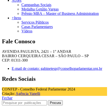
Ações
Campanhas Sociais
Medalha Getúlio Vargas
Prêmio MBA – Master of Business Administration
+Itens
Serviços Públicos
Casas Parlamentares
Vídeos
Fale Conosco
AVENIDA PAULISTA, 2421 – 1° ANDAR
BAIRRO CERQUEIRA CESAR – SÃO PAULO – SP
CEP: 01311-300
E-mail de contato: gabinetesp@conselhoparlamentar.org.br
Redes Sociais
CONFEP - Conselho Federal Parlamentar 2024
Criação:
Agência Vanelli
Fechar
Procura