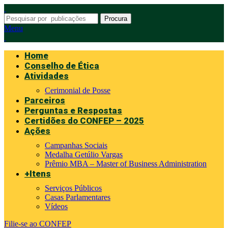
Procura
Menu
Home
Conselho de Ética
Atividades
Cerimonial de Posse
Parceiros
Perguntas e Respostas
Certidões do CONFEP – 2025
Ações
Campanhas Sociais
Medalha Getúlio Vargas
Prêmio MBA – Master of Business Administration
+Itens
Serviços Públicos
Casas Parlamentares
Vídeos
Filie-se ao CONFEP