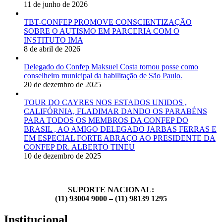
11 de junho de 2026
ao
colégio
TBT-CONFEP PROMOVE CONSCIENTIZAÇÃO
Militar
SOBRE O AUTISMO EM PARCERIA COM O
São
INSTITUTO IMA
Paulo.
8 de abril de 2026
Encontro
em
Delegado do Confep Maksuel Costa tomou posse como
Busca
conselheiro municipal da habilitação de São Paulo.
de
20 de dezembro de 2025
melhorias
para
TOUR DO CAYRES NOS ESTADOS UNIDOS ,
a
CALIFÓRNIA, FLADIMAR DANDO OS PARABÉNS
sociedade
PARA TODOS OS MEMBROS DA CONFEP DO
civil.
BRASIL , AO AMIGO DELEGADO JARBAS FERRAS E
EM ESPECIAL FORTE ABRAÇO AO PRESIDENTE DA
CONFEP DR. ALBERTO TINEU
10 de dezembro de 2025
SUPORTE NACIONAL:
(11) 93004 9000 – (11) 98139 1295
Institucional