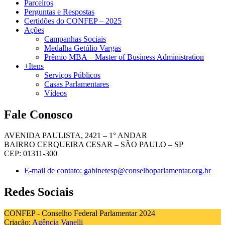
Parceiros
Perguntas e Respostas
Certidões do CONFEP – 2025
Ações
Campanhas Sociais
Medalha Getúlio Vargas
Prêmio MBA – Master of Business Administration
+Itens
Serviços Públicos
Casas Parlamentares
Vídeos
Fale Conosco
AVENIDA PAULISTA, 2421 – 1° ANDAR
BAIRRO CERQUEIRA CESAR – SÃO PAULO – SP
CEP: 01311-300
E-mail de contato: gabinetesp@conselhoparlamentar.org.br
Redes Sociais
CONFEP - Conselho Federal Parlamentar 2024
Criação:
Agência Vanelli