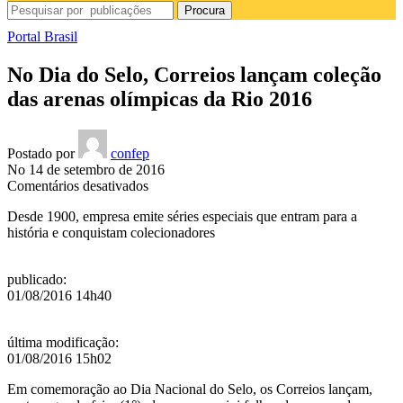
Procura
Portal Brasil
No Dia do Selo, Correios lançam coleção
das arenas olímpicas da Rio 2016
Postado por
confep
No 14 de setembro de 2016
em
Comentários desativados
No
Desde 1900, empresa emite séries especiais que entram para a
Dia
história e conquistam colecionadores
do
Selo,
Correios
publicado
:
lançam
01/08/2016 14h40
coleção
das
arenas
última modificação
:
olímpicas
01/08/2016 15h02
da
Rio
Em comemoração ao Dia Nacional do Selo, os Correios lançam,
2016