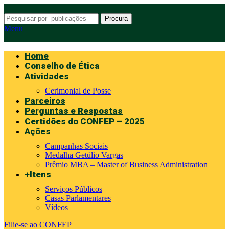
Procura
Menu
Home
Conselho de Ética
Atividades
Cerimonial de Posse
Parceiros
Perguntas e Respostas
Certidões do CONFEP – 2025
Ações
Campanhas Sociais
Medalha Getúlio Vargas
Prêmio MBA – Master of Business Administration
+Itens
Serviços Públicos
Casas Parlamentares
Vídeos
Filie-se ao CONFEP