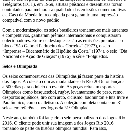
Telégrafos (ECT), em 1969, artistas plásticos e desenhistas foram
contratados para melhorar a qualidade das emissões comemorativas
e a Casa da Moeda foi reequipada para garantir uma impressão
compatível com o novo padrão.
Com a modernização, os selos brasileiros tornaram-se mais atraentes
e competitivos, ganharam prêmios internacionais e conquistaram
colecionadores. Entre os destaques estão as emissões premiadas o
bloco “São Gabriel Padroeiro dos Correios” (1973), o selo
“Imprensa – Bicentenário de Hipólito da Costa” (1974), o selo “Dia
Nacional de Ação de Graças” (1976), a série “Folguedos.
Selos e Olimpíada
Os selos comemorativos das Olimpíadas já fazem parte da história
dos Jogos. A coleção com as modalidades da Rio 2016 foi lançada
a 500 dias para o início do evento. As peças retratam esportes
Olímpicos como basquetebol, rugby, levantamento de peso, remo,
desportos aquáticos, tiro com arco, ciclismo, badminton e luta livre e
Paralímpico, como o atletismo. A coleção completa conta com 31
selos, em referência aos Jogos da 31ª Olimpíada.
Neste ano, também foi lançado o selo personalizado dos Jogos Rio
2016. O cliente pode unir sua imagem a dos Jogos Rio 2016,
tornando-se parte da história olímpica mundial. Para isso,