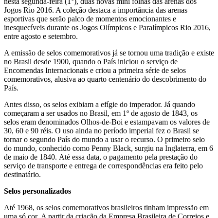
nesta segunda-feira (1°),
duas novas mini folhas das arenas dos
Jogos Rio 2016. A coleção destaca a importância das arenas
esportivas
que serão palco de momentos emocionantes e
inesquecíveis durante os Jogos Olímpicos e Paralímpicos Rio 2016,
entre agosto e setembro.
A emissão de selos comemorativos já se tornou uma tradição e existe
no Brasil desde 1900, quando o País iniciou o serviço de
Encomendas Internacionais e criou a primeira série de selos
comemorativos, alusiva ao quarto centenário do descobrimento do
País.
Antes disso, os selos exibiam a efígie do imperador. Já quando
começaram a ser usados no Brasil, em 1º de agosto de 1843, os
selos eram denominados Olhos-de-Boi e estampavam os valores de
30, 60 e 90 réis. O uso ainda no período imperial fez o Brasil se
tornar o segundo País do mundo a usar o recurso. O primeiro selo
do mundo, conhecido como Penny Black, surgiu na Inglaterra, em 6
de maio de 1840. Até essa data, o pagamento pela prestação do
serviço de transporte e entrega de correspondências era feito pelo
destinatário.
Selos personalizados
Até 1968, os selos comemorativos brasileiros tinham impressão em
uma só cor.
A partir da criação da Empresa Brasileira de Correios e