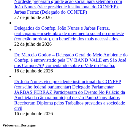
Nordeste preparam grande ação social para setembro com
João Nunes (vice presidente institucional do CONFEP e
Jarbas Ferraz (Delegado do CONFEP)
27 de julho de 2026
Delegados do Confep, João Nunes e Jarbas Ferraz,
participarão em setembro de movimento social no nordeste
(conexão nordeste), em benefício dos mais necessitados.
22 de julho de 2026
Dr. Marcelo Godoy – Delegado Geral do Meio Ambiente do
Confep, é entrevistado pela TV BAND VALE em São José
dos Campos/SP, comentando sobre o Vale do Paraíba.
16 de junho de 2026
Dr João Nunes vice presidente institucional do CONFEP
(conselho federal parlamentar) Delegado Parlamentar
JARBAS FERRAZ Participaram do Evento No Palácio da
Anchieta da câmara municipal de são Paulo.Convidados
Receberam Diploma pelos Trabalhos prestados a sociedade
civil
16 de junho de 2026
Vídeos em Destaque