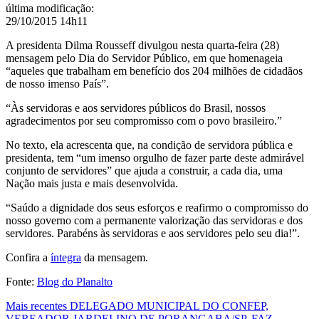
a
última modificação
:
esse
29/10/2015 14h11
grupo
de
A presidenta Dilma Rousseff divulgou nesta quarta-feira (28)
trabalhadores
mensagem pelo Dia do Servidor Público, em que homenageia
“aqueles que trabalham em benefício dos 204 milhões de cidadãos
de nosso imenso País”.
“Às servidoras e aos servidores públicos do Brasil, nossos
agradecimentos por seu compromisso com o povo brasileiro.”
No texto, ela acrescenta que, na condição de servidora pública e
presidenta, tem “um imenso orgulho de fazer parte deste admirável
conjunto de servidores” que ajuda a construir, a cada dia, uma
Nação mais justa e mais desenvolvida.
“Saúdo a dignidade dos seus esforços e reafirmo o compromisso do
nosso governo com a permanente valorização das servidoras e dos
servidores. Parabéns às servidoras e aos servidores pelo seu dia!”.
Confira a
íntegra
da
mensagem.
Fonte:
Blog do Planalto
Mais recentes
DELEGADO MUNICIPAL DO CONFEP,
VEREADOR JARDELINO DE PORANGABA/SP, FAZ