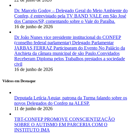
Dr. Marcelo Godoy – Delegado Geral do Meio Ambiente do
Confep, é entrevistado pela TV BAND VALE em São José
dos Campos/SP, comentando sobre o Vale do Paraíba.
16 de junho de 2026
Dr João Nunes vice presidente institucional do CONFEP
(conselho federal parlamentar) Delegado Parlamentar
JARBAS FERRAZ Participaram do Evento No Palácio da
Anchieta da câmara municipal de são Paulo.Convidados
Receberam Diploma pelos Trabalhos prestados a sociedade
civil
16 de junho de 2026
Vídeos em Destaque
Deputada Letícia Aguiar, patrona da Turma falando sobre os
novos Delegados do Confep na ALESP.
11 de junho de 2026
TBT-CONFEP PROMOVE CONSCIENTIZAÇÃO
SOBRE O AUTISMO EM PARCERIA COM O
INSTITUTO IMA