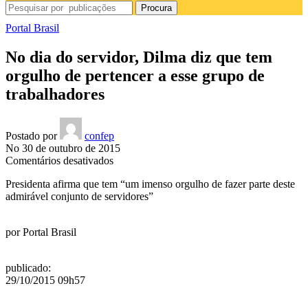
Procura
Portal Brasil
No dia do servidor, Dilma diz que tem
orgulho de pertencer a esse grupo de
trabalhadores
Postado por
confep
No 30 de outubro de 2015
em
Comentários desativados
No
Presidenta afirma que tem “um imenso orgulho de fazer parte deste
dia
admirável conjunto de servidores”
do
servidor,
Dilma
por
Portal Brasil
diz
que
tem
publicado
:
orgulho
29/10/2015 09h57
de
pertencer