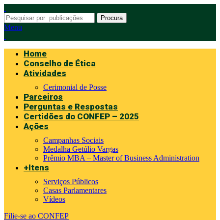
Procura
Menu
Home
Conselho de Ética
Atividades
Cerimonial de Posse
Parceiros
Perguntas e Respostas
Certidões do CONFEP – 2025
Ações
Campanhas Sociais
Medalha Getúlio Vargas
Prêmio MBA – Master of Business Administration
+Itens
Serviços Públicos
Casas Parlamentares
Vídeos
Filie-se ao CONFEP