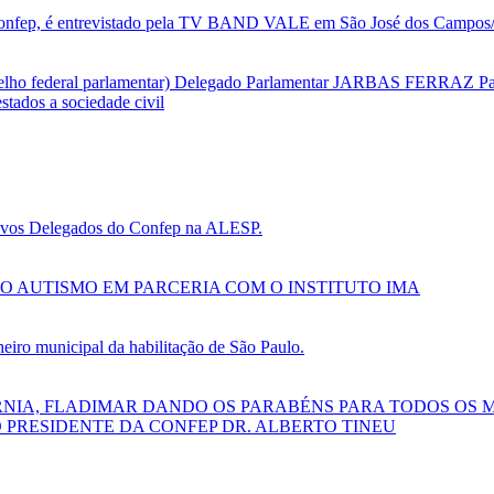
nfep, é entrevistado pela TV BAND VALE em São José dos Campos/SP
selho federal parlamentar) Delegado Parlamentar JARBAS FERRAZ Par
tados a sociedade civil
 novos Delegados do Confep na ALESP.
O AUTISMO EM PARCERIA COM O INSTITUTO IMA
ro municipal da habilitação de São Paulo.
RNIA, FLADIMAR DANDO OS PARABÉNS PARA TODOS OS 
 PRESIDENTE DA CONFEP DR. ALBERTO TINEU