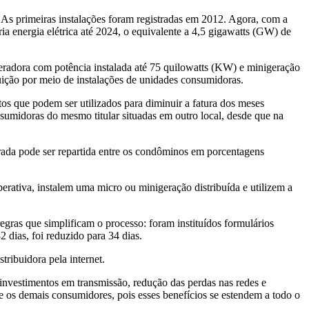
As primeiras instalações foram registradas em 2012. Agora, com
a
ia energia elétrica
até 2024
, o equivalente a 4,5 gigawatts (GW) de
geradora com potência instalada até 75 quilowatts (KW) e minigeração
uição por meio de instalações de unidades consumidoras.
s que podem ser utilizados para diminuir a fatura dos meses
umidoras do mesmo titular situadas em outro local, desde que na
erada pode ser repartida entre os condôminos em porcentagens
rativa, instalem uma micro ou minigeração distribuída e utilizem a
egras que simplificam o processo: foram instituídos formulários
2 dias, foi reduzido para 34 dias.
ribuidora pela internet.
investimentos em transmissão, redução das perdas nas redes e
 e os demais consumidores, pois esses benefícios se estendem a todo o