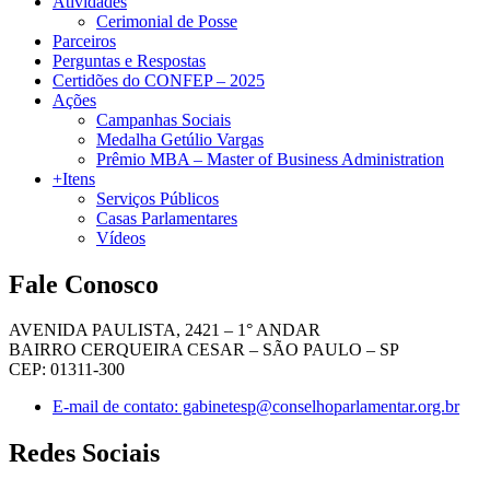
Atividades
Cerimonial de Posse
Parceiros
Perguntas e Respostas
Certidões do CONFEP – 2025
Ações
Campanhas Sociais
Medalha Getúlio Vargas
Prêmio MBA – Master of Business Administration
+Itens
Serviços Públicos
Casas Parlamentares
Vídeos
Fale Conosco
AVENIDA PAULISTA, 2421 – 1° ANDAR
BAIRRO CERQUEIRA CESAR – SÃO PAULO – SP
CEP: 01311-300
E-mail de contato: gabinetesp@conselhoparlamentar.org.br
Redes Sociais