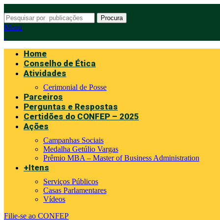
Procura
Menu
Home
Conselho de Ética
Atividades
Cerimonial de Posse
Parceiros
Perguntas e Respostas
Certidões do CONFEP – 2025
Ações
Campanhas Sociais
Medalha Getúlio Vargas
Prêmio MBA – Master of Business Administration
+Itens
Serviços Públicos
Casas Parlamentares
Vídeos
Filie-se ao CONFEP