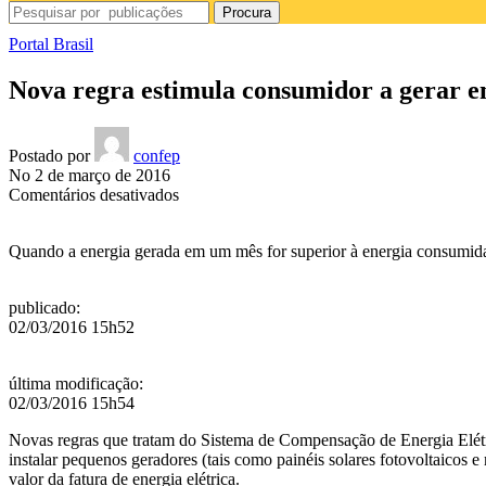
Procura
Portal Brasil
Nova regra estimula consumidor a gerar en
Postado por
confep
No 2 de março de 2016
em
Comentários desativados
Nova
regra
Quando a energia gerada em um mês for superior à energia consumida,
estimula
consumidor
a
publicado
:
gerar
02/03/2016 15h52
energia
elétrica
última modificação
:
02/03/2016 15h54
Novas regras que tratam do Sistema de Compensação de Energia Elétri
instalar pequenos geradores (tais como painéis solares fotovoltaicos e m
valor da fatura de energia elétrica.