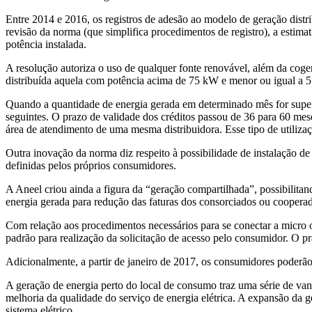
Entre 2014 e 2016, os registros de adesão ao
modelo de geração distr
revisão da norma (que simplifica procedimentos de registro), a estima
potência instalada.
A resolução autoriza o uso de qualquer fonte renovável, além da coge
distribuída aquela com potência acima de 75 kW e menor ou igual a 5
Quando a quantidade de energia gerada em determinado mês for superi
seguintes. O prazo de validade dos créditos passou de 36 para 60 me
área de atendimento de uma mesma distribuidora. Esse tipo de utiliz
Outra inovação da norma diz respeito à possibilidade de instalação d
definidas pelos próprios consumidores.
A Aneel criou ainda a figura da “geração compartilhada”, possibilita
energia gerada para redução das faturas dos consorciados ou coopera
Com relação aos procedimentos necessários para se conectar a micro ou
padrão para realização da solicitação de acesso pelo consumidor. O pra
Adicionalmente, a partir de janeiro de 2017, os consumidores poderão 
A geração de energia perto do local de consumo traz uma série de va
melhoria da qualidade do serviço de energia elétrica. A expansão da 
sistema elétrico.