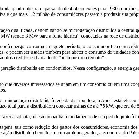
ibuída
quadruplicaram, passando de 424 conexões para 1930 conexões. 
tiva é que mais 1,2 milhão de consumidores passem a produzir sua própr
ração qualificada, denominando-se microgeração distribuída a central 
 MW (sendo 3 MW para a fonte hídrica), conectadas na rede de distrib
or à energia consumida naquele período, o consumidor fica com crédito
ses, e podem ser usados também para abater o consumo de unidades cons
ação dos créditos é chamado de “autoconsumo remoto”.
e geração distribuída em condomínios. Nessa configuração, a energia g
ndo que diversos interessados se unam em um consórcio ou em uma coope
dos.
 minigeração distribuída à rede da distribuidora, a Aneel estabeleceu r
zo total para a distribuidora conectar usinas de até 75 kW, que era de 8
fazer a solicitação e acompanhar o andamento de seu pedido junto à dist
ntagens, tais como redução dos gastos dos consumidores, economia dos 
geração distribuída beneficia o consumidor-gerador, a economia do País