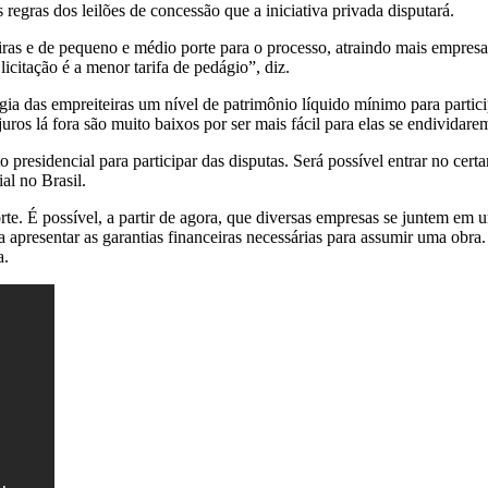
s regras dos leilões de concessão que a iniciativa privada disputará.
iras e de pequeno e médio porte para o processo, atraindo mais empresas
licitação é a menor tarifa de pedágio”, diz.
exigia das empreiteiras um nível de patrimônio líquido mínimo para parti
ros lá fora são muito baixos por ser mais fácil para elas se endividarem
o presidencial para participar das disputas. Será possível entrar no 
al no Brasil.
. É possível, a partir de agora, que diversas empresas se juntem em 
a apresentar as garantias financeiras necessárias para assumir uma obr
a.