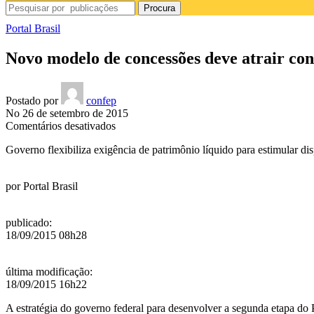
Procura
Portal Brasil
Novo modelo de concessões deve atrair con
Postado por
confep
No 26 de setembro de 2015
em
Comentários desativados
Novo
Governo flexibiliza exigência de patrimônio líquido para estimular di
modelo
de
concessões
por
Portal Brasil
deve
atrair
construtoras
publicado
:
pequenas,
18/09/2015 08h28
médias
e
estrangeiras
última modificação
:
18/09/2015 16h22
A estratégia do governo federal para desenvolver a segunda etapa do