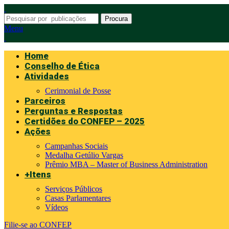
Procura
Menu
Home
Conselho de Ética
Atividades
Cerimonial de Posse
Parceiros
Perguntas e Respostas
Certidões do CONFEP – 2025
Ações
Campanhas Sociais
Medalha Getúlio Vargas
Prêmio MBA – Master of Business Administration
+Itens
Serviços Públicos
Casas Parlamentares
Vídeos
Filie-se ao CONFEP