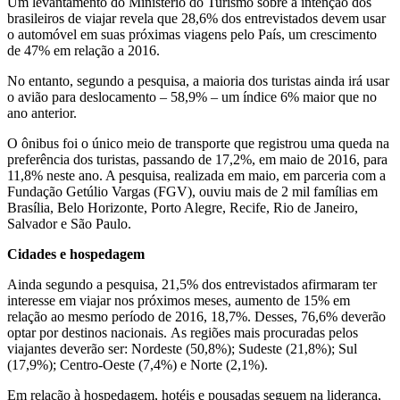
Um levantamento do Ministério do Turismo sobre a intenção dos
brasileiros de viajar revela que 28,6% dos entrevistados devem usar
o automóvel em suas próximas viagens pelo País, um crescimento
de 47% em relação a 2016.
No entanto, segundo a pesquisa, a maioria dos turistas ainda irá usar
o avião para deslocamento – 58,9% – um índice 6% maior que no
ano anterior.
O ônibus foi o único meio de transporte que registrou uma queda na
preferência dos turistas, passando de 17,2%, em maio de 2016, para
11,8% neste ano. A pesquisa, realizada em maio, em parceria com a
Fundação Getúlio Vargas (FGV), ouviu mais de 2 mil famílias em
Brasília, Belo Horizonte, Porto Alegre, Recife, Rio de Janeiro,
Salvador e São Paulo.
Cidades e hospedagem
Ainda segundo a pesquisa, 21,5% dos entrevistados afirmaram ter
interesse em viajar nos próximos meses, aumento de 15% em
relação ao mesmo período de 2016, 18,7%. Desses, 76,6% deverão
optar por destinos nacionais.
As regiões mais procuradas pelos
viajantes deverão ser: Nordeste (50,8%); Sudeste (21,8%); Sul
(17,9%); Centro-Oeste (7,4%) e Norte (2,1%).
Em relação à hospedagem, hotéis e pousadas seguem na liderança,