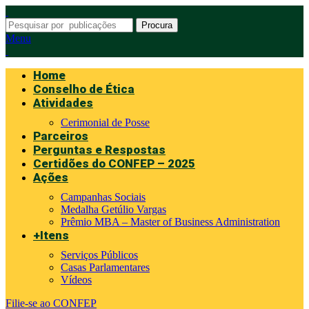
Procura
Menu
Home
Conselho de Ética
Atividades
Cerimonial de Posse
Parceiros
Perguntas e Respostas
Certidões do CONFEP – 2025
Ações
Campanhas Sociais
Medalha Getúlio Vargas
Prêmio MBA – Master of Business Administration
+Itens
Serviços Públicos
Casas Parlamentares
Vídeos
Filie-se ao CONFEP