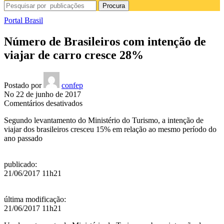
Procura
Portal Brasil
Número de Brasileiros com intenção de
viajar de carro cresce 28%
Postado por
confep
No 22 de junho de 2017
em
Comentários desativados
Número
Segundo levantamento do Ministério do Turismo, a intenção de
de
viajar dos brasileiros cresceu 15% em relação ao mesmo período do
Brasileiros
ano passado
com
intenção
de
publicado
:
viajar
21/06/2017 11h21
de
carro
cresce
última modificação
:
28%
21/06/2017 11h21